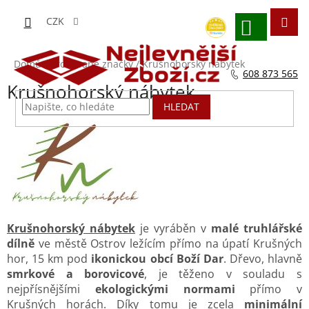
Přejít
na
CZK
obsah
NÁKUPNÍ
KOŠÍK
Domů
/
Prodávané značky
/
Krušnohorský nábytek
608 873 565
P
Krušnohorský nábytek
o
HLEDAT
s
t
r
a
n
n
í
p
Krušnohorský nábytek
je vyráběn v
malé truhlářské
a
dílně
ve městě Ostrov ležícím přímo na úpatí Krušných
n
hor, 15 km pod
ikonickou obcí Boží Dar
. Dřevo, hlavně
e
smrkové a borovicové
, je těženo v souladu s
l
nejpřísnějšími
ekologickými normami
přímo v
Krušných horách. Díky tomu je zcela
minimální