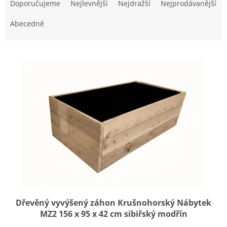
a
Doporučujeme
Nejlevnější
Nejdražší
Nejprodávanější
z
e
Abecedně
n
í
V
p
ý
r
p
o
i
d
s
u
p
k
r
t
o
ů
d
u
k
t
ů
Dřevěný vyvýšený záhon Krušnohorský Nábytek
MZ2 156 x 95 x 42 cm sibiřský modřín