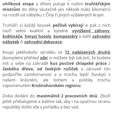
uhlíková stopa
a dřevo putuje k našim
truhlářským
mistrům
do dílny skutečně jen několik málo kilometrů
na rozdíl od nábytku z Číny či jiných vzdálených krajin.
Truhláři si každý kousek
pečlivě vybírají
a pak z nich
tvoří velmi kvalitní a bytelné
vyvýšené záhony
,
květináče,
hmyzí hotely
,
kompostéry
a další
zahradní
nábytek
či
zahradní dekorace
.
Koupí jakéhokoliv výrobku ze
72 nabízených druhů
(kompletní přehled
zde
) si můžete být tak jistí, že budete
mít u sebe na zahradě
kus poctivé chlapské práce
z
českého dřeva, od českých ručiček
a zároveň tím
podpoříte zaměstnanost a o trochu lepší živobytí v
našem krásném, ale bohem a politiky trochu
zapomenutém
Krušnohorském regionu
.
Doba dodání do
maximálně 2 pracovních dnů
. Zboží
ještě přebalujeme a balíme tak, aby i na opačnou stranu
republiky došlo vše v pořádku a bez vad.