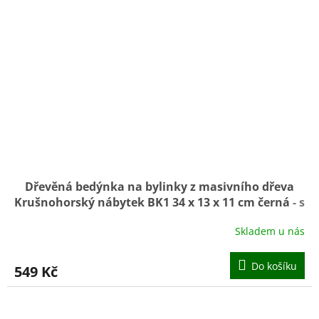
Dřevěná bedýnka na bylinky z masivního dřeva
Krušnohorský nábytek BK1 34 x 13 x 11 cm černá
- s
nátěrem
Skladem u nás
Do košíku
549 Kč