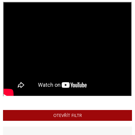
OTEVŘÍT FILTR
Ř