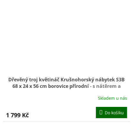
Dřevěný troj květináč Krušnohorský nábytek S3B
68 x 24 x 56 cm borovice přírodní
- s nátěrem a
opálením
Skladem u nás
Do košíku
1 799 Kč