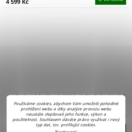
4 599 Kč
Krušnohorský nábytek Skládací dřevěný zahradní
servírovací stolek s kolečky ZSS001
Používáme cookies, abychom Vám umožnili pohodlné
prohlížení webu a díky analýze provozu webu
neustále zlepšovali jeho funkce, výkon a
Skladem u nás
použitelnost. Souhlasem dáváte právo využívat i nový
typ dat, tzv. profilující cookies.
Do košíku
2 299 Kč
Nastavení