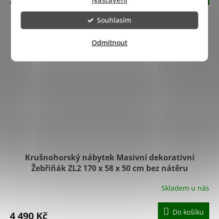
Souhlasím
Odmítnout
Krušnohorský nábytek Masivní dekorativní
Žebřiňák ZL2 170 x 58 x 50 cm bez nátěru
Skladem u nás
Do košíku
4 490 Kč