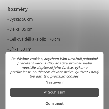
Rozměry
- Výška: 50 cm
- Délka: 85 cm
- Celková délka (s ojí): 170 cm
- Šířka: 58 cm
Používáme cookies, abychom Vám umožnili pohodlné
Doba dodání do
maximálně 2 pracovních dnů
.
prohlížení webu a díky analýze provozu webu
Zboží ještě přebalujeme a balíme tak, aby i na
neustále zlepšovali jeho funkce, výkon a
opačnou stranu republiky došlo vše v pořádku a
použitelnost. Souhlasem dáváte právo využívat i nový
bez vad.
typ dat, tzv. profilující cookies.
Nastavení
Souhlasím
Odmítnout