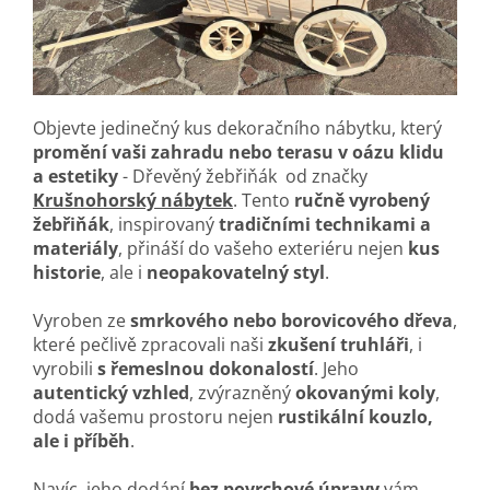
Objevte jedinečný kus dekoračního nábytku, který
promění vaši zahradu nebo terasu v oázu klidu
a estetiky
- Dřevěný žebřiňák od značky
Krušnohorský nábytek
. Tento
ručně vyrobený
žebřiňák
, inspirovaný
tradičními technikami a
materiály
, přináší do vašeho exteriéru nejen
kus
historie
, ale i
neopakovatelný styl
.
Vyroben ze
smrkového nebo borovicového dřeva
,
které pečlivě zpracovali naši
zkušení truhláři
, i
vyrobili
s řemeslnou dokonalostí
. Jeho
autentický vzhled
, zvýrazněný
okovanými koly
,
dodá vašemu prostoru nejen
rustikální kouzlo,
ale i příběh
.
Navíc, jeho dodání
bez povrchové úpravy
vám