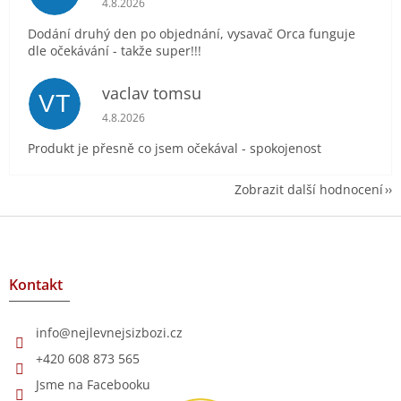
4.8.2026
Dodání druhý den po objednání, vysavač Orca funguje
dle očekávání - takže super!!!
vaclav tomsu
VT
Hodnocení obchodu je 5 z 5 hvězdiček.
4.8.2026
Produkt je přesně co jsem očekával - spokojenost
Zobrazit další hodnocení
Z
á
p
a
Kontakt
t
í
info
@
nejlevnejsizbozi.cz
+420 608 873 565
Jsme na Facebooku