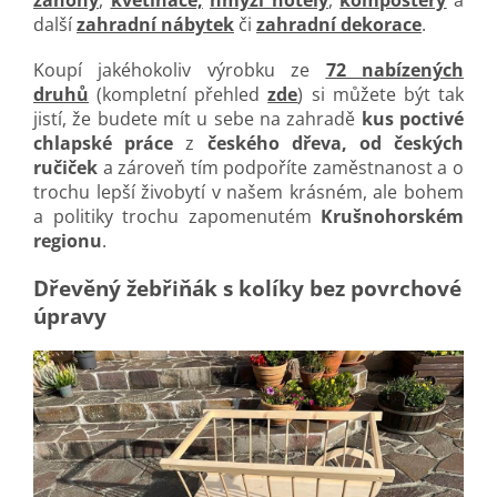
záhony
,
květináče,
hmyzí hotely
,
kompostéry
a
další
zahradní nábytek
či
zahradní dekorace
.
Koupí jakéhokoliv výrobku ze
72 nabízených
druhů
(kompletní přehled
zde
) si můžete být tak
jistí, že budete mít u sebe na zahradě
kus poctivé
chlapské práce
z
českého dřeva, od českých
ručiček
a zároveň tím podpoříte zaměstnanost a o
trochu lepší živobytí v našem krásném, ale bohem
a politiky trochu zapomenutém
Krušnohorském
regionu
.
Dřevěný žebřiňák s kolíky bez povrchové
úpravy