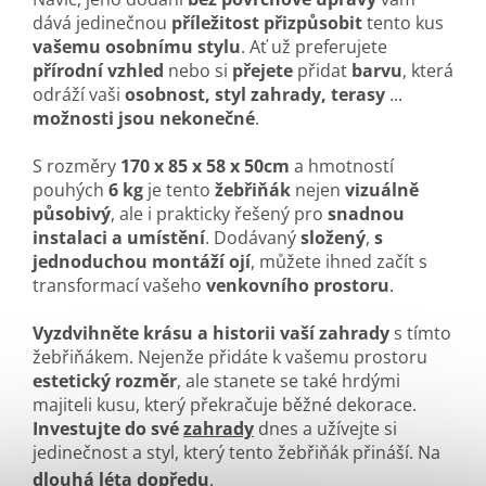
dává jedinečnou
příležitost
přizpůsobit
tento kus
vašemu osobnímu stylu
. Ať už preferujete
přírodní vzhled
nebo si
přejete
přidat
barvu
, která
odráží vaši
osobnost, styl zahrady, terasy
...
možnosti jsou nekonečné
.
S rozměry
170 x 85 x 58 x 50cm
a hmotností
pouhých
6 kg
je tento
žebřiňák
nejen
vizuálně
působivý
, ale i prakticky řešený pro
snadnou
instalaci a umístění
. Dodávaný
složený
,
s
jednoduchou montáží ojí
, můžete ihned začít s
transformací vašeho
venkovního
prostoru
.
Vyzdvihněte krásu a historii vaší zahrady
s tímto
žebřiňákem. Nejenže přidáte k vašemu prostoru
estetický rozměr
, ale stanete se také hrdými
majiteli kusu, který překračuje běžné dekorace.
Investujte do své
zahrady
dnes a užívejte si
jedinečnost a styl, který tento žebřiňák přináší. Na
dlouhá léta dopředu
.