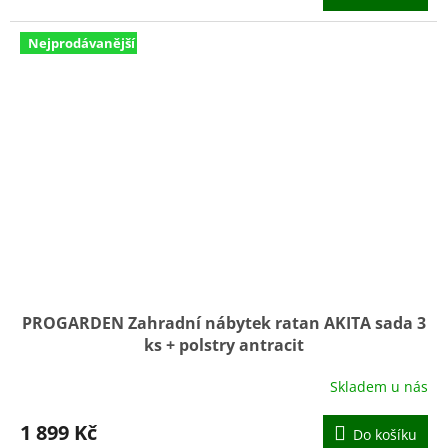
Nejprodávanější
PROGARDEN Zahradní nábytek ratan AKITA sada 3
ks + polstry antracit
Skladem u nás
Průměrné
hodnocení
produktu
1 899 Kč
Do košíku
je