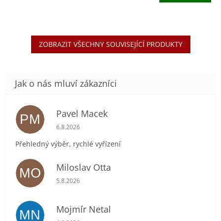
5,0
z
5
hvězdiček.
ZOBRAZIT VŠECHNY SOUVISEJÍCÍ PRODUKTY
Pavel Macek
PM
Hodnocení obchodu je 5 z 5 hvězdiček.
6.8.2026
Přehledný výběr, rychlé vyřízení
Miloslav Otta
MO
Hodnocení obchodu je 5 z 5 hvězdiček.
5.8.2026
Mojmír Netal
MN
Hodnocení obchodu je 5 z 5 hvězdiček.