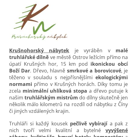
Krušnohorský nábytek
je vyráběn v
malé
truhlářské dílně
ve městě Ostrov ležícím přímo na
úpatí Krušných hor, 15 km pod
ikonickou obcí
Boží Dar
. Dřevo, hlavně
smrkové a borovicové
, je
těženo v souladu s nejpřísnějšími
ekologickými
normami
přímo v Krušných horách. Díky tomu je
zcela
minimální uhlíková stopa
a dřevo putuje k
našim
truhlářským mistrům
do dílny skutečně jen
několik málo kilometrů na rozdíl od nábytku z Číny
či jiných vzdálených krajin.
Truhláři si každý kousek
pečlivě vybírají
a pak z
nich tvoří velmi kvalitní a bytelné
vyvýšené