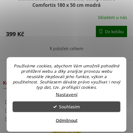
Comfortis 180 x 50 cm modrá
Skladem u nás
Do košíku
399 Kč
1
položek celkem
O
v
l
Z
Používáme cookies, abychom Vám umožnili pohodlné
á
á
prohlížení webu a díky analýze provozu webu
d
p
neustále zlepšovali jeho funkce, výkon a
a
a
použitelnost. Souhlasem dáváte právo využívat i nový
Kontakt
c
typ dat, tzv. profilující cookies.
t
í
Nastavení
í
p
info
@
nejlevnejsizbozi.cz
r
v
Souhlasím
+420 608 873 565
k
Jsme na Facebooku
y
Odmítnout
v
ý