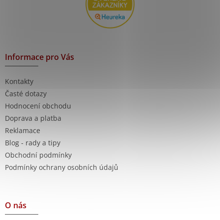
p
i
s
u
Informace pro Vás
Kontakty
Časté dotazy
Hodnocení obchodu
Doprava a platba
Reklamace
Blog - rady a tipy
Obchodní podmínky
Podmínky ochrany osobních údajů
O nás