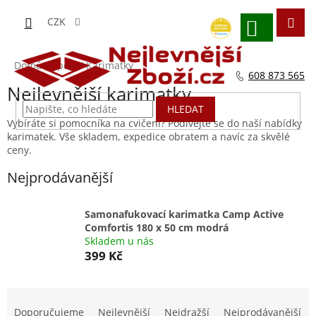
Přejít
na
CZK
obsah
NÁKUPNÍ
KOŠÍK
Domů
/
Sport
/
Karimatky
608 873 565
Nejlevnější karimatky
HLEDAT
Vybíráte si pomocníka na cvičení? Podívejte se do naší nabídky
karimatek. Vše skladem, expedice obratem a navíc za skvělé
ceny.
Nejprodávanější
Samonafukovací karimatka Camp Active
Comfortis 180 x 50 cm modrá
Skladem u nás
399 Kč
Ř
a
Doporučujeme
Nejlevnější
Nejdražší
Nejprodávanější