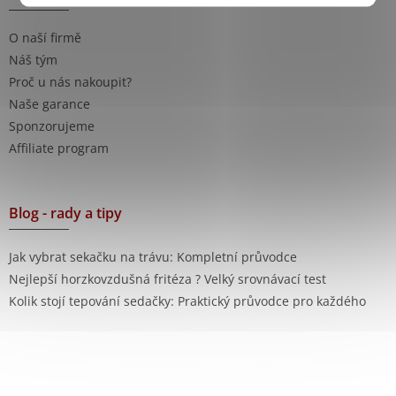
O naší firmě
Náš tým
Proč u nás nakoupit?
Naše garance
Sponzorujeme
Affiliate program
Blog - rady a tipy
Jak vybrat sekačku na trávu: Kompletní průvodce
Nejlepší horzkovzdušná fritéza ? Velký srovnávací test
Kolik stojí tepování sedačky: Praktický průvodce pro každého