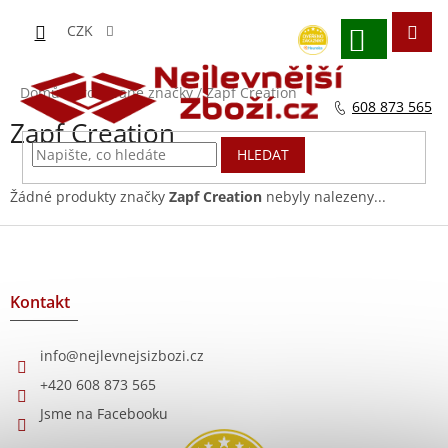
Přejít
na
CZK
obsah
NÁKUPNÍ
KOŠÍK
Domů
/
Prodávané značky
/
Zapf Creation
608 873 565
Zapf Creation
HLEDAT
Žádné produkty značky
Zapf Creation
nebyly nalezeny...
Z
á
p
a
Kontakt
t
í
info
@
nejlevnejsizbozi.cz
+420 608 873 565
Jsme na Facebooku