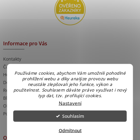
Informace pro Vás
Kontakty
Časté dotazy
Používáme cookies, abychom Vám umožnili pohodlné
Hodnocení obchodu
prohlížení webu a díky analýze provozu webu
Doprava a platba
neustále zlepšovali jeho funkce, výkon a
použitelnost. Souhlasem dáváte právo využívat i nový
Reklamace
typ dat, tzv. profilující cookies.
Blog - rady a tipy
Nastavení
Obchodní podmínky
Podmínky ochrany osobních údajů
Souhlasím
Odmítnout
O nás