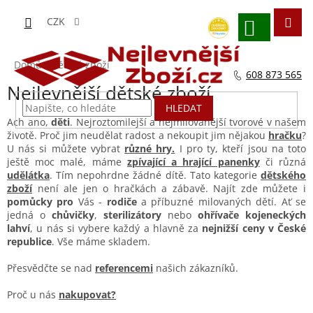
Přejít
na
CZK
obsah
NÁKUPNÍ
KOŠÍK
Domů
/
Dětské zboží
608 873 565
Nejlevnější dětské zboží
HLEDAT
Ach ano,
děti
. Nejroztomilejší a nejmilovanější tvorové v našem
životě. Proč jim neudělat radost a nekoupit jim nějakou
hračku
?
U nás si můžete vybrat
různé hry.
I pro ty, kteří jsou na toto
ještě moc malé, máme
zpívající a hrající panenky
či různá
udělátka
. Tím nepohrdne žádné dítě. Tato kategorie
dětského
zboží
není ale jen o hračkách a zábavě. Najít zde můžete i
pomůcky pro
Vás -
rodiče
a příbuzné milovaných dětí. Ať se
jedná o
chůvičky
,
sterilizátory
nebo
ohřívače kojeneckých
lahví
, u nás si vybere každý a hlavně za
nejnižší ceny v České
republice
. Vše máme skladem.
Přesvědčte se nad
referencemi
našich zákazníků.
Proč u nás
nakupovat?