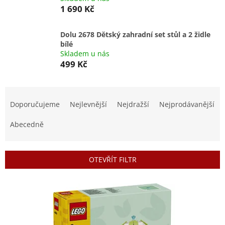
1 690 Kč
Dolu 2678 Dětský zahradní set stůl a 2 židle
bílé
Skladem u nás
499 Kč
Ř
a
Doporučujeme
Nejlevnější
Nejdražší
Nejprodávanější
z
e
Abecedně
n
í
p
OTEVŘÍT FILTR
r
o
V
d
ý
u
p
k
i
t