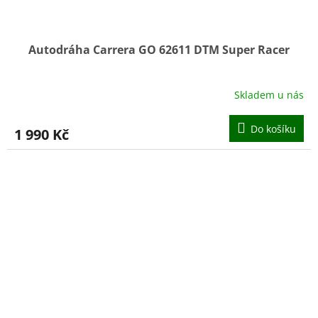
Autodráha Carrera GO 62611 DTM Super Racer
Skladem u nás
Průměrné
hodnocení
produktu
Do košíku
1 990 Kč
je
5,0
z
5
hvězdiček.