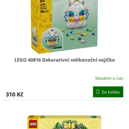
s
ů
p
r
o
d
u
k
t
ů
LEGO 40816 Dekorativní velikonoční vajíčko
Skladem u nás
Do košíku
310 Kč