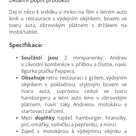
Detailní popis produktu
Dej si něco k snědku a mrkni na film v letním auto
kině u restaurace s výdejním okýnkem, boxem ve
tvaru auta, obrovským plátnem s držákem na
mobil/tablet.
Specifikace:
Součástí jsou
2 minipanenky: Andreu
v závodní kombinéze s přilbou a Dottie, navíc
figurka ptáčka Peppera.
Obsahuje
retro restauraci s grilem, výdejním
okýnkem s pokladnou, stylovým boxem ve
tvaru auta, suprovou ceduli ve tvaru
hamburgeru a letní auto kino v obrovským
plátnem, navíc taky Andreinu motokáru a
startovací zařízení.
Mezi
doplňky
najdeš hamburger, hranolky,
pití, omáčky, solničku a pepřenku, a minci.
Zajeď s motokárou k výdejnímu okýnku a