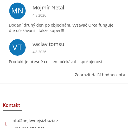
Mojmír Netal
MN
Hodnocení obchodu je 5 z 5 hvězdiček.
4.8.2026
Dodání druhý den po objednání, vysavač Orca funguje
dle očekávání - takže super!!!
vaclav tomsu
VT
Hodnocení obchodu je 5 z 5 hvězdiček.
4.8.2026
Produkt je přesně co jsem očekával - spokojenost
Zobrazit další hodnocení
Z
á
p
a
Kontakt
t
í
info
@
nejlevnejsizbozi.cz