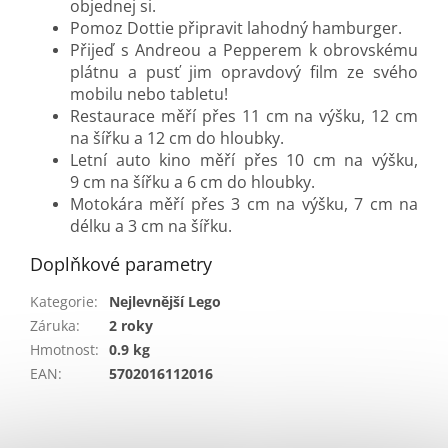
objednej si.
Pomoz Dottie připravit lahodný hamburger.
Přijeď s Andreou a Pepperem k obrovskému
plátnu a pusť jim opravdový film ze svého
mobilu nebo tabletu!
Restaurace měří přes 11 cm na výšku, 12 cm
na šířku a 12 cm do hloubky.
Letní auto kino měří přes 10 cm na výšku,
9 cm na šířku a 6 cm do hloubky.
Motokára měří přes 3 cm na výšku, 7 cm na
délku a 3 cm na šířku.
Doplňkové parametry
Kategorie
:
Nejlevnější Lego
Záruka
:
2 roky
Hmotnost
:
0.9 kg
EAN
:
5702016112016