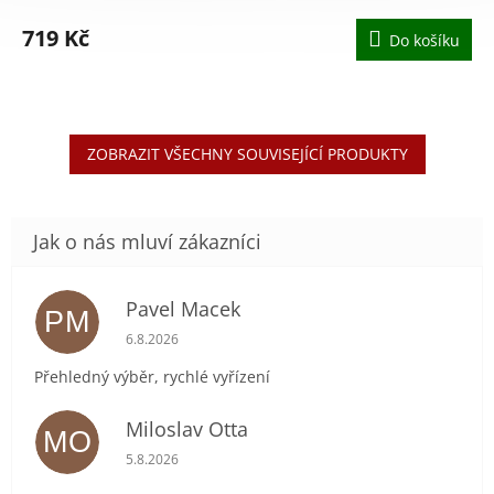
719 Kč
Do košíku
ZOBRAZIT VŠECHNY SOUVISEJÍCÍ PRODUKTY
Pavel Macek
PM
Hodnocení obchodu je 5 z 5 hvězdiček.
6.8.2026
Přehledný výběr, rychlé vyřízení
Miloslav Otta
MO
Hodnocení obchodu je 5 z 5 hvězdiček.
5.8.2026