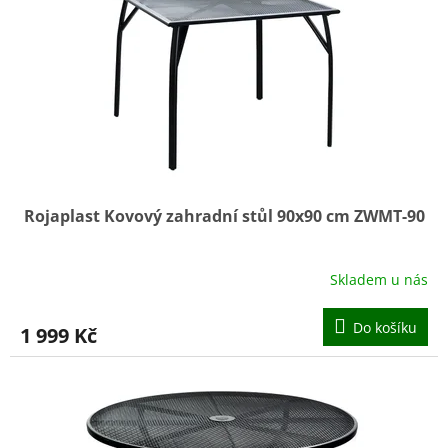
Rojaplast Kovový zahradní stůl 90x90 cm ZWMT-90
Skladem u nás
Průměrné
hodnocení
produktu
Do košíku
1 999 Kč
je
5,0
z
5
hvězdiček.