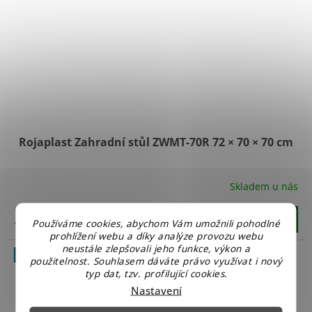
Rojaplast Zahradní stůl ZWMT-70R 72 × 70 × 70 cm
Skladem u nás
Průměrné
hodnocení
produktu
Do košíku
1 549 Kč
Používáme cookies, abychom Vám umožnili pohodlné
je
prohlížení webu a díky analýze provozu webu
5,0
neustále zlepšovali jeho funkce, výkon a
z
Tip
použitelnost. Souhlasem dáváte právo využívat i nový
5
typ dat, tzv. profilující cookies.
hvězdiček.
Nastavení