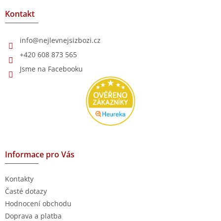
p
a
a
Kontakt
c
t
í
í
p
info
@
nejlevnejsizbozi.cz
r
v
+420 608 873 565
k
Jsme na Facebooku
y
v
ý
p
i
s
u
Informace pro Vás
Kontakty
Časté dotazy
Hodnocení obchodu
Doprava a platba