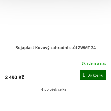
Rojaplast Kovový zahradní stůl ZWMT-24
Skladem u nás
Průměrné
hodnocení
produktu
Do košíku
2 490 Kč
je
4,9
z
6
položek celkem
O
5
v
hvězdiček.
l
Z
á
á
d