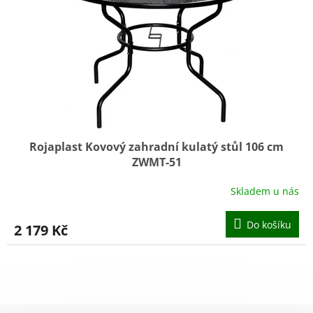
Rojaplast Kovový zahradní kulatý stůl 106 cm
ZWMT-51
Skladem u nás
Průměrné
hodnocení
produktu
Do košíku
2 179 Kč
je
5,0
z
5
hvězdiček.