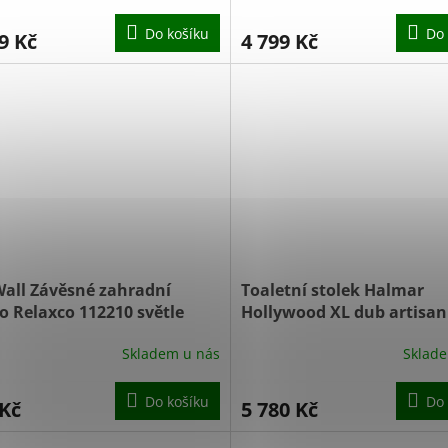
Do košíku
Do 
9 Kč
4 799 Kč
all Závěsné zahradní
Toaletní stolek Halmar
o Relaxco 112210 světle
Hollywood XL dub artisa
Perfektně balíme proti
Skladem u nás
Sklad
poškození přepravou DO
DO 48 HOD.
Do košíku
Do 
 Kč
5 780 Kč