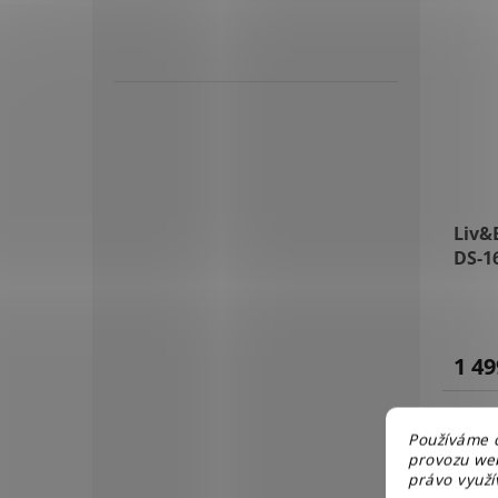
Liv&
DS-1
1 49
Používáme c
provozu web
právo využív