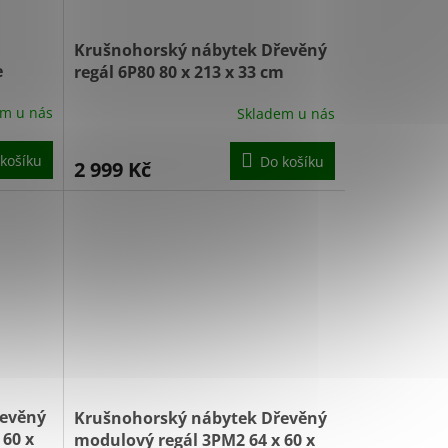
Krušnohorský nábytek Dřevěný
e
regál 6P80 80 x 213 x 33 cm
borovice
em u nás
Skladem u nás
košíku
Do košíku
2 999 Kč
řevěný
Krušnohorský nábytek Dřevěný
 60 x
modulový regál 3PM2 64 x 60 x