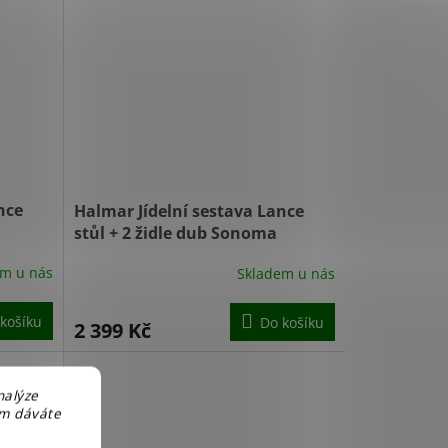
nce
Halmar Jídelní sestava Lance
stůl + 2 židle dub Sonoma
em u nás
Skladem u nás
košíku
Do košíku
2 399 Kč
nalýze
em dáváte