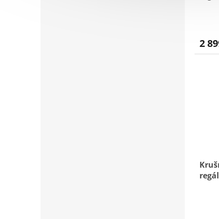
boro
2 89
Kruš
regál
boro