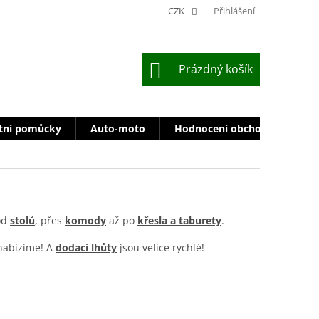
CZK
Přihlášení
NÁKUPNÍ
Prázdný košík
KOŠÍK
tní pomůcky
Auto-moto
Hodnocení obchodu
Zn
od
stolů
, přes
komody
až po
křesla a taburety
.
 nabízíme! A
dodací lhůty
jsou velice rychlé!