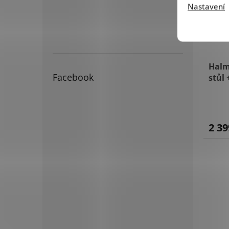
Nastavení
Halm
Facebook
stůl 
2 39