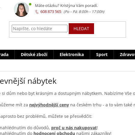
z
Máte otázku? Kristýna Vám poradí.
608 873 565
HLEDAT
rada
Dětské zboží
Elektronika
Sport
Zdravo
levnější nábytek
e si dům nebo byt krásným a dostupným nábytkem. Nabízíme Vše 
můžeme mít za
nejvýhodnější ceny
na českém trhu - a to vám také
naprosto bez problémů, můžete se přesvědčit:
 nahlédnutím do důvodů,
proč u nás nakupovat
!
 nahlédnutím do
hodnocení obchodu
našimi zákazníky!