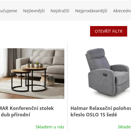
ručujeme
Nejlevnější
Nejdražší
Nejprodávanější
Abecedn
OTEVŘÍT FILTR
AR Konferenční stolek
Halmar Relaxační poloho
 dub přírodní
křeslo OSLO 1S šedé
Skladem u nás
Sklad