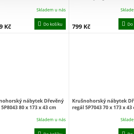
vice
25 cm borovice
Skladem u nás
Sklad
Do košíku
Do 
9 Kč
799 Kč
nohorský nábytek Dřevěný
Krušnohorský nábytek D
 5P8043 80 x 173 x 43 cm
regál 5P7043 70 x 173 x 43
vice
borovice
Skladem u nás
Sklad