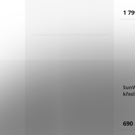
1 79
SunW
křesl
šedé
690