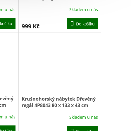
25 cm borovice
em u nás
Skladem u nás
košíku
Do košíku
999 Kč
řevěný
Krušnohorský nábytek Dřevěný
 cm
regál 4P8043 80 x 133 x 43 cm
borovice
em u nás
Skladem u nás