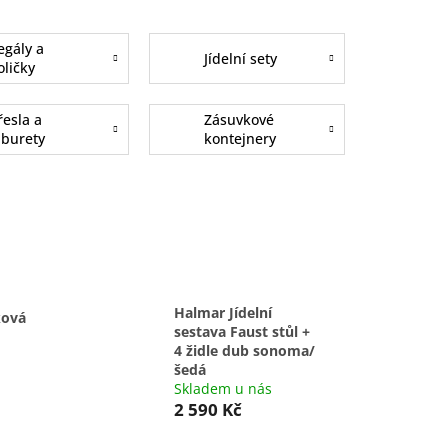
egály a
Jídelní sety
oličky
řesla a
Zásuvkové
aburety
kontejnery
Halmar Jídelní
ková
sestava Faust stůl +
4 židle dub sonoma/
šedá
Skladem u nás
2 590 Kč