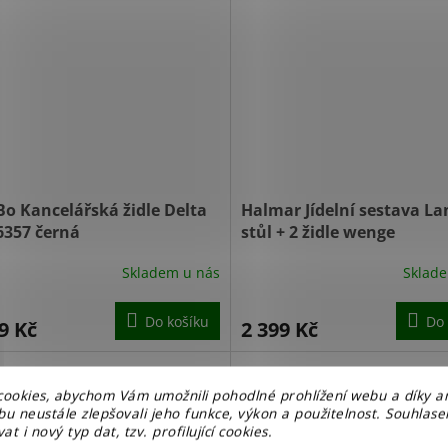
Bo Kancelářská židle Delta
Halmar Jídelní sestava La
6357 černá
stůl + 2 židle wenge
Skladem u nás
Sklad
Do košíku
Do 
9 Kč
2 399 Kč
ookies, abychom Vám umožnili pohodlné prohlížení webu a díky a
u neustále zlepšovali jeho funkce, výkon a použitelnost. Souhlas
at i nový typ dat, tzv. profilující cookies.