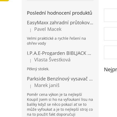
a
n
Poslední hodnocení produktů
e
l
EasyMaxx zahradní průtokový ohřívač vody 04900
Pavel Macek
|
Hodnocení produktu je 5 z 5 hvězdiček.
Velmi praktické a rychle řešení na
ohřev vody
I.P.A.E-Progarden BIBLJACK Zahradní plastový stůl JACK RATAN antracitový
Vlasta Švestková
|
Hodnocení produktu je 5 z 5 hvězdiček.
Nejpr
Pěkný stolek.
Parkside Benzínový vysavač a foukač listí PBLS 26 B2
Marek janiš
|
Hodnocení produktu je 5 z 5 hvězdiček.
Poměr cena výkon je ta nejlepší
Koupil jsem si ho na vyfoukaní lisu na
balíky když se něco pokazí ať se to
může vyfoukat a je to nejlepší stroj co
na to použit fakt doporučuji