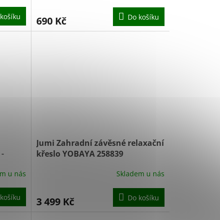
košíku
Do košíku
690 Kč
Jumi Zahradní závěsné relaxační
n
-
křeslo YOBAYA 258839
antracit/bílá
em u nás
Skladem u nás
DÁNÍ
košíku
Do košíku
3 499 Kč