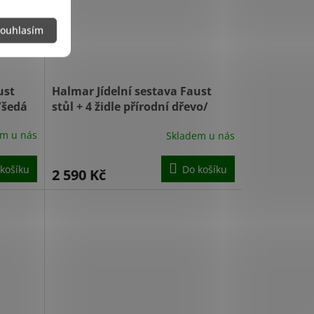
ouhlasím
ust
Halmar Jídelní sestava Faust
/šedá
stůl + 4 židle přírodní dřevo/
černá
em u nás
Skladem u nás
Průměrné
hodnocení
produktu
košíku
Do košíku
2 590 Kč
je
5,0
z
5
hvězdiček.