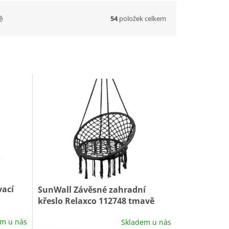
54
položek celkem
ě
vací
SunWall Závěsné zahradní
křeslo Relaxco 112748 tmavě
šedé
em u nás
Skladem u nás