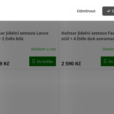
Odmítnout
S
ar Jídelní sestava Lance
Halmar Jídelní sestava Fa
+ 2 židle bílá
stůl + 4 židle dub sonoma
Skladem u nás
Sklad
Do košíku
Do 
9 Kč
2 590 Kč