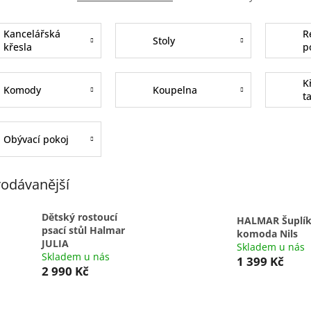
Kancelářská
R
Stoly
křesla
p
K
Komody
Koupelna
t
Obývací pokoj
odávanější
Dětský rostoucí
HALMAR Šuplí
psací stůl Halmar
komoda Nils
JULIA
Skladem u nás
Skladem u nás
1 399 Kč
2 990 Kč