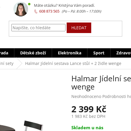
z
Máte otázku? Kristýna Vám poradí.
608 873 565
HLEDAT
rada
Dětské zboží
Elektronika
Sport
Zdravo
lní sety
Halmar Jídelní sestava Lance stůl + 2 židle wenge
Halmar Jídelní se
wenge
Průměrné
Neohodnoceno
Podrobnosti h
hodnocení
2 399 Kč
produktu
je
1 983 Kč bez DPH
0,0
z
Měrná
Skladem u nás
5
cena: