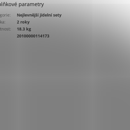
lňkové parametry
gorie
:
Nejlevnější jídelní sety
ka
:
2 roky
tnost
:
18.3 kg
:
20100000114173