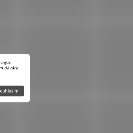
nalýze
em dáváte
ouhlasím