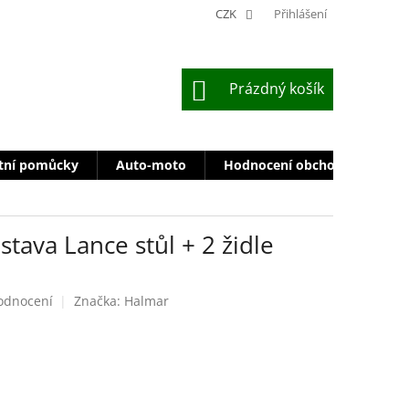
CZK
Přihlášení
NÁKUPNÍ
Prázdný košík
KOŠÍK
tní pomůcky
Auto-moto
Hodnocení obchodu
Zn
stava Lance stůl + 2 židle
odnocení
Značka:
Halmar