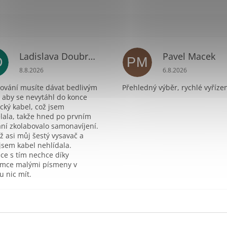
Ladislava Doubravová
Pavel Macek
D
PM
ek.
Hodnocení obchodu je 2 z 5 hvězdiček.
Hodnocení obchodu 
8.8.2026
6.8.2026
xování musíte dávat bedlivým
Přehledný výběr, rychlé vyřízen
 aby se nevytáhl do konce
ický kabel, což jsem
lala, takže hned po prvním
ní zkolabovalo samonavíjení.
už asi můj šestý vysavač a
jsem kabel nehlídala.
ce s tím nechce díky
mce malými písmeny v
 nic mít.