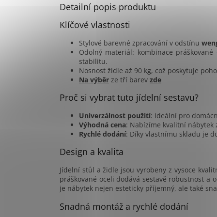
Detailní popis produktu
Klíčové vlastnosti
Stylové barevné zpracování v odstínu
wen
Odolný materiál: kombinace práškované 
stabilitu.
Nosnost židle až 90 kg, což poskytuje poh
Na výběr
ze tří barev
zde
Proč si vybrat tuto jídelní sestavu?
Univerzálnost použití
: Ideální pro domácn
Výhodná cena
: Nabízíme kvalitní nábytek
Rychlé dodání
: Díky vlastnímu skladu je d
Design a kvalita
Jídelní stůl a židle jsou vyrobeny z vysoce kval
práškované oceli dodává sestavě robustnost a 
je nábytek nejen esteticky příjemný, ale také sn
Snadná montáž a rychlé dodání