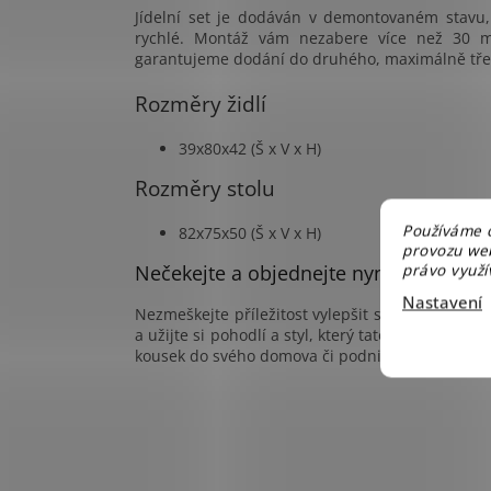
Jídelní set je dodáván v demontovaném stavu,
rychlé. Montáž vám nezabere více než 30 m
garantujeme dodání do druhého, maximálně tře
Rozměry židlí
39x80x42 (Š x V x H)
Rozměry stolu
Používáme c
82x75x50 (Š x V x H)
provozu web
Nečekejte a objednejte nyní
právo využív
Nastavení
Nezmeškejte příležitost vylepšit svůj interiér s 
a užijte si pohodlí a styl, který tato sestava nabí
kousek do svého domova či podniku.