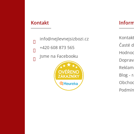
á
p
a
t
Kontakt
Inform
í
Kontak
info
@
nejlevnejsizbozi.cz
Časté d
+420 608 873 565
Hodnoc
Jsme na Facebooku
Doprava
Reklam
Blog - r
Obchod
Podmín