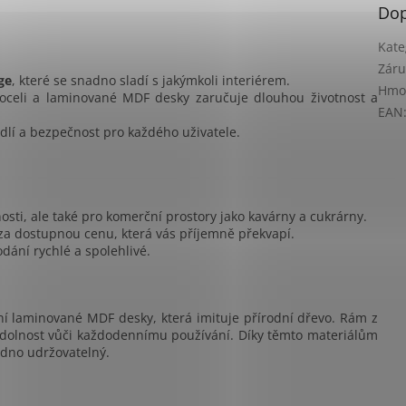
Dop
Kate
Záru
ge
, které se snadno sladí s jakýmkoli interiérem.
Hmo
oceli a laminované MDF desky zaručuje dlouhou životnost a
EAN
odlí a bezpečnost pro každého uživatele.
osti, ale také pro komerční prostory jako kavárny a cukrárny.
 za dostupnou cenu, která vás příjemně překvapí.
odání rychlé a spolehlivé.
itní laminované MDF desky, která imituje přírodní dřevo. Rám z
odolnost vůči každodennímu používání. Díky těmto materiálům
adno udržovatelný.