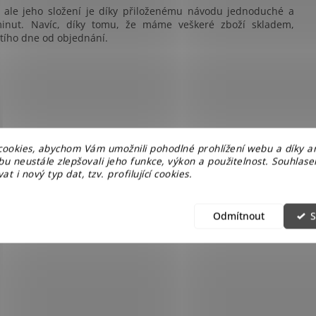
 ale jeho složení je díky přiloženému návodu jednoduché a
inut. Navíc, díky tomu, že máme veškeré zboží skladem,
tího dne od objednání.
ookies, abychom Vám umožnili pohodlné prohlížení webu a díky a
u neustále zlepšovali jeho funkce, výkon a použitelnost. Souhlas
at i nový typ dat, tzv. profilující cookies.
naší
jídelní sestavou Halmar Lance
. Objednejte si ji ještě dnes
zí. Klikněte na tlačítko "Přidat do košíku" a přidejte tento skvělý
Odmítnout
S