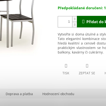
hvězdiček.
1
Přidat do 
Vytvořte si doma útulné a styl
Tato elegantní kombinace sto
hledá kvalitní a cenově dos
praktickým vlastnostem se ho
balkony, kavárny či cukrárny.
TISK
ZEPTAT SE
Doprava a platba
Hodnocení obchodu