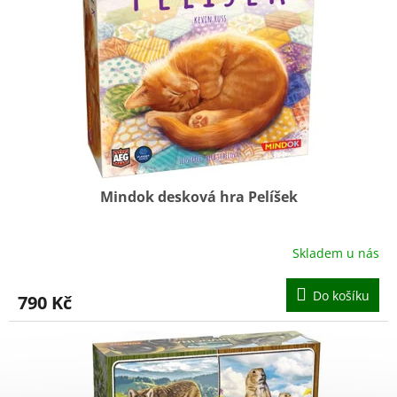
d
s
u
p
k
r
t
o
ů
d
u
k
t
ů
Mindok desková hra Pelíšek
Skladem u nás
Do košíku
790 Kč