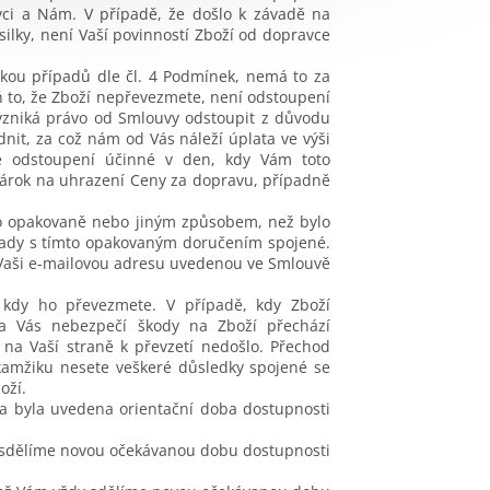
vci a Nám. V případě, že došlo k závadě na
ilky, není Vaší povinností Zboží od dopravce
imkou případů dle čl. 4 Podmínek, nemá to za
ň to, že Zboží nepřevezmete, není odstoupení
zniká právo od Smlouvy odstoupit z důvodu
it, za což nám od Vás náleží úplata ve výši
e odstoupení účinné v den, kdy Vám toto
árok na uhrazení Ceny za dopravu, případně
no opakovaně nebo jiným způsobem, než bylo
lady s tímto opakovaným doručením spojené.
 Vaši e-mailovou adresu uvedenou ve Smlouvě
 kdy ho převezmete. V případě, kdy Zboží
na Vás nebezpečí škody na Zboží přechází
 na Vaší straně k převzetí nedošlo. Přechod
kamžiku nesete veškeré důsledky spojené se
oží.
a byla uvedena orientační doba dostupnosti
sdělíme novou očekávanou dobu dostupnosti