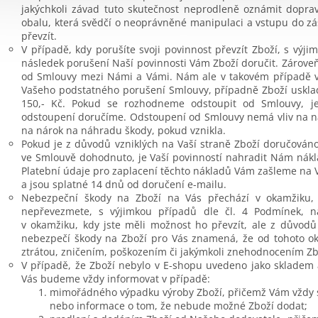
jakýchkoli závad tuto skutečnost neprodleně oznámit dopra
obalu, která svědčí o neoprávněné manipulaci a vstupu do zás
převzít.
V případě, kdy porušíte svoji povinnost převzít Zboží, s výj
následek porušení Naší povinnosti Vám Zboží doručit. Zárove
od Smlouvy mezi Námi a Vámi. Nám ale v takovém případě v
Vašeho podstatného porušení Smlouvy, případně Zboží uskladn
150,- Kč. Pokud se rozhodneme odstoupit od Smlouvy, j
odstoupení doručíme. Odstoupení od Smlouvy nemá vliv na n
na nárok na náhradu škody, pokud vznikla.
Pokud je z důvodů vzniklých na Vaší straně Zboží doručová
ve Smlouvě dohodnuto, je Vaší povinností nahradit Nám nák
Platební údaje pro zaplacení těchto nákladů Vám zašleme na
a jsou splatné 14 dnů od doručení e-mailu.
Nebezpeční škody na Zboží na Vás přechází v okamžiku,
nepřevezmete, s výjimkou případů dle čl. 4 Podmínek, 
v okamžiku, kdy jste měli možnost ho převzít, ale z důvodů
nebezpečí škody na Zboží pro Vás znamená, že od tohoto o
ztrátou, zničením, poškozením či jakýmkoli znehodnocením Zb
V případě, že Zboží nebylo v E-shopu uvedeno jako skladem 
Vás budeme vždy informovat v případě:
mimořádného výpadku výroby Zboží, přičemž Vám vždy 
nebo informace o tom, že nebude možné Zboží dodat;