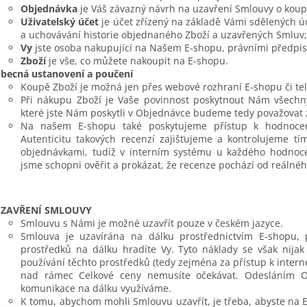
Objednávka
je Váš závazný návrh na uzavření Smlouvy o koup
Uživatelský účet
je účet zřízený na základě Vámi sdělených 
a uchovávání historie objednaného Zboží a uzavřených Smluv;
Vy
jste osoba nakupující na Našem E-shopu, právními předpisy
Zboží
je vše, co můžete nakoupit na E-shopu.
becná ustanovení a poučení
Koupě Zboží je možná jen přes webové rozhraní E-shopu či tele
Při nákupu Zboží je Vaše povinnost poskytnout Nám všechn
které jste Nám poskytli v Objednávce budeme tedy považovat 
Na našem E-shopu také poskytujeme přístup k hodnocení
Autenticitu takových recenzí zajišťujeme a kontrolujeme t
objednávkami, tudíž v interním systému u každého hodnoce
jsme schopni ověřit a prokázat, že recenze pochází od reálnéh
ZAVŘENÍ SMLOUVY
Smlouvu s Námi je možné uzavřít pouze v českém jazyce.
Smlouva je uzavírána na dálku prostřednictvím E-shopu, 
prostředků na dálku hradíte Vy. Tyto náklady se však nijak 
používání těchto prostředků (tedy zejména za přístup k inter
nad rámec Celkové ceny nemusíte očekávat. Odesláním Ob
komunikace na dálku využíváme.
K tomu, abychom mohli Smlouvu uzavřít, je třeba, abyste na 