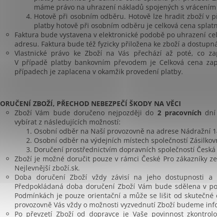
máme právo na uhrazení nákladů spojených s vrácením z
Hotově při osobním odběru. Hotově lze hradit zboží v p
platby hotově při osobním odběru je celková cena splatná
Faktura bude vystavena v elektronické podobě po uhrazení ce
adresu. Faktura bude též fyzicky přiložena ke zboží a dostupn
Vlastnické právo ke Zboží na Vás přechází až poté, co za
V případě platby bankovním převodem je Celková cena zap
případech je zaplacena v okamžik provedení platby.
ORUČENÍ
ZBOŽÍ, PŘECHOD NEBEZPEČÍ ŠKODY NA VĚCI
Zboží Vám bude doručeno nejpozději do
2 pracovních
dní
vybírat z následujících možností:
Osobní odběr na Naší provozovně na adrese Nádražní 14
Osobní odběr na výdejních místech společností Zásilkov
Doručení prostřednictvím dopravních společností Česká 
Zboží je možné doručit pouze v rámci České Pro zákazníky z
Nejlevnější zboží.sk.
Doba doručení Zboží vždy závisí na jeho dostupnosti a
Předpokládaná doba doručení Zboží Vám bude sdělena v po
Podmínkách je pouze orientační a může se lišit od skutečné
provozovně Vás vždy o možnosti vyzvednutí Zboží budeme inf
Po převzetí Zboží od dopravce je Vaše povinnost zkontrol