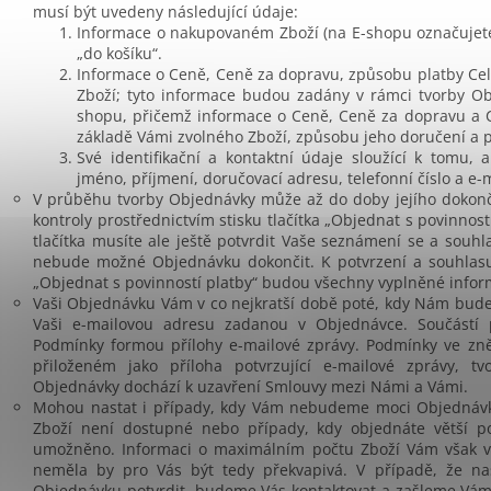
musí být uvedeny následující údaje:
Informace o nakupovaném Zboží (na E-shopu označujete
„do košíku“.
Informace o Ceně, Ceně za dopravu, způsobu platby C
Zboží; tyto informace budou zadány v rámci tvorby Ob
shopu, přičemž informace o Ceně, Ceně za dopravu a 
základě Vámi zvolného Zboží, způsobu jeho doručení a p
Své identifikační a kontaktní údaje sloužící k tomu,
jméno, příjmení, doručovací adresu, telefonní číslo a e-
V průběhu tvorby Objednávky může až do doby jejího dokonče
kontroly prostřednictvím stisku tlačítka „Objednat s povinnos
tlačítka musíte ale ještě potvrdit Vaše seznámení se a sou
nebude možné Objednávku dokončit. K potvrzení a souhlasu sl
„Objednat s povinností platby“ budou všechny vyplněné info
Vaši Objednávku Vám v co nejkratší době poté, kdy Nám bud
Vaši e-mailovou adresu zadanou v Objednávce. Součástí 
Podmínky formou přílohy e-mailové zprávy. Podmínky ve zně
přiloženém jako příloha potvrzující e-mailové zprávy, t
Objednávky dochází k uzavření Smlouvy mezi Námi a Vámi.
Mohou nastat i případy, kdy Vám nebudeme moci Objednávku
Zboží není dostupné nebo případy, kdy objednáte větší po
umožněno. Informaci o maximálním počtu Zboží Vám však 
neměla by pro Vás být tedy překvapivá. V případě, že na
Objednávku potvrdit, budeme Vás kontaktovat a zašleme Vá