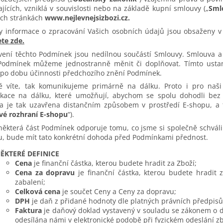
jících, vzniklá v souvislosti nebo na základě kupní smlouvy („
Sml
ch stránkách
www.nejlevnejsizbozi.cz.
y informace o zpracování Vašich osobních údajů jsou obsaženy 
te zde.
vení těchto Podmínek jsou nedílnou součástí Smlouvy. Smlouva a
Podmínek můžeme jednostranně měnit či doplňovat. Tímto usta
 po dobu účinnosti předchozího znění Podmínek.
stě víte, tak komunikujeme primárně na dálku. Proto i pro naši
kace na dálku, které umožňují, abychom se spolu dohodli bez 
a je tak uzavřena distančním způsobem v prostředí E-shopu, a 
é rozhraní E-shopu
“).
některá část Podmínek odporuje tomu, co jsme si společně schvál
u, bude mít tato konkrétní dohoda před Podmínkami přednost.
ĚKTERÉ DEFINICE
Cena
je finanční částka, kterou budete hradit za Zboží;
Cena za dopravu
je finanční částka, kterou budete hradit 
zabalení;
Celková cena
je součet Ceny a Ceny za dopravu;
DPH
je daň z přidané hodnoty dle platných právních předpisů
Faktura
je daňový doklad vystavený v souladu se zákonem o d
odesílána námi v elektronické podobě při fyzickém odeslání z