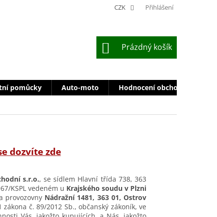
CZK
Přihlášení
NÁKUPNÍ
Prázdný košík
KOŠÍK
tní pomůcky
Auto-moto
Hodnocení obchodu
Zn
se dozvíte zde
hodní s.r.o.
, se sídlem Hlavní třída 738, 363
37967/KSPL vedeném u
Krajského soudu v Plzni
a provozovny
Nádražní 1481, 363 01, Ostrov
1 zákona č. 89/2012 Sb., občanský zákoník, ve
nosti Vás, jakožto kupujících, a Nás, jakožto