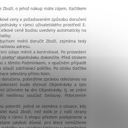
 Zboží, o jehož nákup máte zájem, tlačítkem
elkové ceny a požadovaném způsobu doručení
jednávky v rámci uživatelského prostředí E-
Celkové ceně budou uvedeny automaticky na
latby;
 abychom mohli doručit Zboží, zejména tedy
mailovou adresu.
ní údaje měnit a kontrolovat. Po provedení
tí platby“ objednávku dokončíte. Před stiskem
hlas s těmito Podmínkami, v opačném případě
ouží zatrhávací políčko. Po stisku tlačítka
rmace odeslány přímo Nám.
e doručena, potvrdíme zprávou odeslanou na
potvrzení bude shrnutí Objednávky a tyto
ní účinném ke dni Objednávky, tj. ve znění
voří nedílnou součást Smlouvy. Potvrzením
 potvrdit. Jedná se zejména o situace, kdy
čet kusů Zboží, než kolik je z naší strany
vždy v rámci E-shopu předem poskytneme a
stane jakýkoli důvod, pro který nemůžeme
m nabídku na uzavření Smlouvy v pozměněné