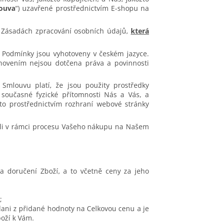
ouva
“) uzavřené prostřednictvím E-shopu na
v Zásadách zpracování osobních údajů,
která
 Podmínky jsou vyhotoveny v českém jazyce.
novením nejsou dotčena práva a povinnosti
 Smlouvu platí, že jsou použity prostředky
současné fyzické přítomnosti Nás a Vás, a
to prostřednictvím rozhraní webové stránky
ili v rámci procesu Vašeho nákupu na Našem
za doručení Zboží, a to včetně ceny za jeho
;
ani z přidané hodnoty na Celkovou cenu a je
boží k Vám.