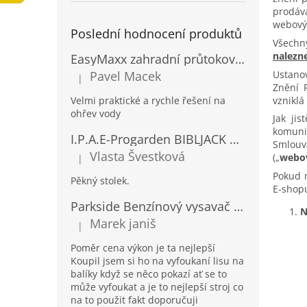
a
prodáva
webový
n
Poslední hodnocení produktů
e
Všechn
l
nalezne
EasyMaxx zahradní průtokový ohřívač vody 04900
Ustano
Pavel Macek
|
Hodnocení produktu je 5 z 5 hvězdiček.
Znění 
vzniklá
Velmi praktické a rychle řešení na
ohřev vody
Jak ji
komuni
I.P.A.E-Progarden BIBLJACK Zahradní plastový stůl JACK RATAN antracitový
Smlouv
Vlasta Švestková
(„
webov
|
Hodnocení produktu je 5 z 5 hvězdiček.
Pokud 
Pěkný stolek.
E-shop
Parkside Benzínový vysavač a foukač listí PBLS 26 B2
N
Marek janiš
|
Hodnocení produktu je 5 z 5 hvězdiček.
Poměr cena výkon je ta nejlepší
Koupil jsem si ho na vyfoukaní lisu na
balíky když se něco pokazí ať se to
může vyfoukat a je to nejlepší stroj co
na to použit fakt doporučuji