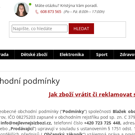
z
Máte otázku? Kristýna Vám poradí.
608 873 565
HLEDAT
rada
Dětské zboží
Elektronika
Sport
Zdravo
hodní podmínky
Jak zboží vrátit či reklamovat 
šeobecné obchodní podmínky (“
Podmínky
”) společnosti
Blažek obc
rov, IČO 08275203 zapsané v obchodním rejstříku pod sp. zn. C 
info@nejlevnejsizbozi.cz,
telefonní číslo
+420 723 725 448,
adres
nebo „
Prodávající
”) upravují v souladu s ustanovením § 1751 odst. 
ozdějších předpisů („
Občanský zákoník
“) vzájemná práva a povin