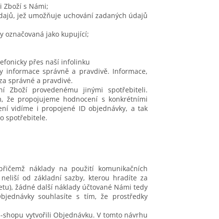
i Zboží s Námi;
údajů, jež umožňuje uchování zadaných údajů
 označovaná jako kupující;
fonicky přes naší infolinku
y informace správně a pravdivě. Informace,
za správné a pravdivé.
 Zboží provedenému jinými spotřebiteli.
ím, že propojujeme hodnocení s konkrétními
ní vidíme i propojené ID objednávky, a tak
o spotřebitele.
přičemž náklady na použití komunikačních
neliší od základní sazby, kterou hradíte za
netu), žádné další náklady účtované Námi tedy
jednávky souhlasíte s tím, že prostředky
E-shopu vytvořili Objednávku. V tomto návrhu