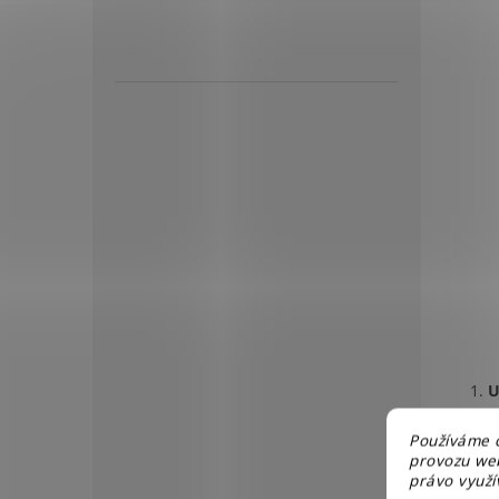
U
Používáme c
provozu web
právo využív