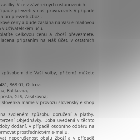
ásilky. Více v závěrečných ustanoveních.
řípadě převzetí v naší provozovně. V případě
 při převzetí cboží.
lkové ceny a bude zaslána na Vaši e-mailovou
á v Uživatelském úču.
platíte Celkovou cenu a Zboží převezmete.
lacena připsáním na Náš účet, v ostatních
 způsobem dle Vaší volby, přičemž můžete
81, 363 01, Ostrov;
na, Balíkovna;
pošta, GLS, Zásilkovna;
e Slovenka máme v provozu slovenský e-shop
 na zvoleném způsobu doručení a platby.
tvrzení Objednávky. Doba uvedená v těchto
 doby dodání. V případě osobního odběru na
ormovat prostřednictvím e-mailu.
ovat neporušenost obalu Zboží a v případě