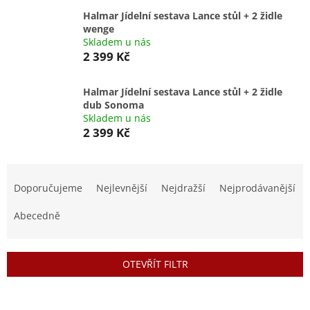
Halmar Jídelní sestava Lance stůl + 2 židle
wenge
Skladem u nás
2 399 Kč
Halmar Jídelní sestava Lance stůl + 2 židle
dub Sonoma
Skladem u nás
2 399 Kč
Ř
a
Doporučujeme
Nejlevnější
Nejdražší
Nejprodávanější
z
e
Abecedně
n
í
p
OTEVŘÍT FILTR
r
o
V
d