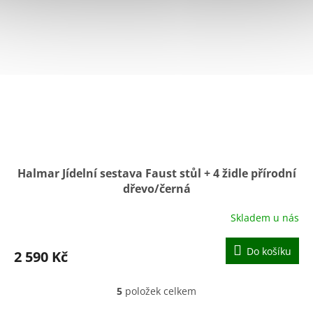
Halmar Jídelní sestava Faust stůl + 4 židle přírodní
dřevo/černá
Skladem u nás
Průměrné
hodnocení
produktu
Do košíku
2 590 Kč
je
3,7
z
5
položek celkem
O
5
v
hvězdiček.