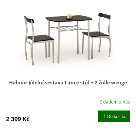
ý
u
p
k
i
t
s
ů
p
r
o
d
u
k
t
ů
Halmar Jídelní sestava Lance stůl + 2 židle wenge
Skladem u nás
Do košíku
2 399 Kč