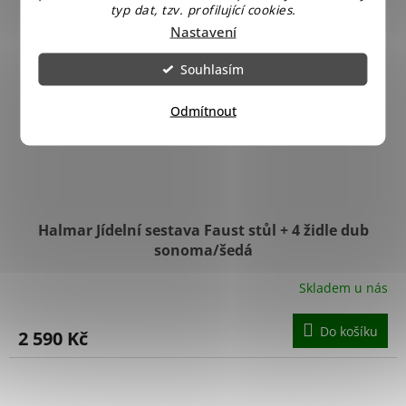
typ dat, tzv. profilující cookies.
Nastavení
Souhlasím
Odmítnout
Halmar Jídelní sestava Faust stůl + 4 židle dub
sonoma/šedá
Skladem u nás
Do košíku
2 590 Kč