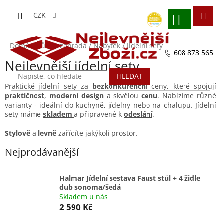
Přejít
na
CZK
obsah
NÁKUPNÍ
KOŠÍK
Domů
/
Dům a zahrada
/
Nábytek
/
Jídelní sety
608 873 565
Nejlevnější jídelní sety
HLEDAT
Praktické jídelní sety za
bezkonkurenční
ceny, které spojují
praktičnost
,
moderní design
a skvělou
cenu
. Nabízíme různé
varianty - ideální do kuchyně, jídelny nebo na chalupu. Jídelní
sety máme
skladem
a připravené k
odeslání
.
Stylově
a
levně
zařídíte jakýkoli prostor.
Nejprodávanější
Halmar Jídelní sestava Faust stůl + 4 židle
dub sonoma/šedá
Skladem u nás
2 590 Kč