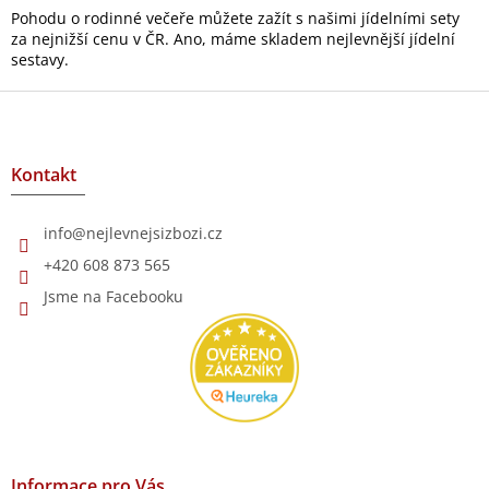
l
Pohodu o rodinné večeře můžete zažít s našimi jídelními sety
á
za nejnižší cenu v ČR. Ano, máme skladem nejlevnější jídelní
d
sestavy.
a
c
Z
í
á
p
p
r
a
Kontakt
v
t
k
í
y
info
@
nejlevnejsizbozi.cz
v
ý
+420 608 873 565
p
Jsme na Facebooku
i
s
u
Informace pro Vás