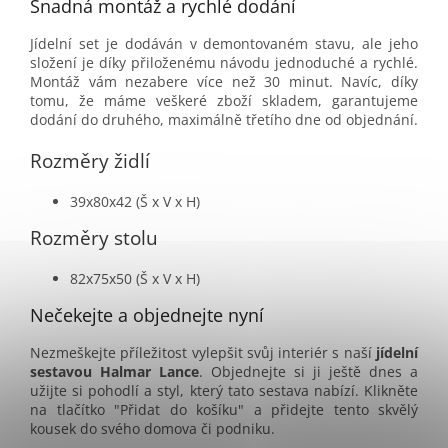
Snadná montáž a rychlé dodání
Jídelní set je dodáván v demontovaném stavu, ale jeho
složení je díky přiloženému návodu jednoduché a rychlé.
Montáž vám nezabere více než 30 minut. Navíc, díky
tomu, že máme veškeré zboží skladem, garantujeme
dodání do druhého, maximálně třetího dne od objednání.
Rozměry židlí
39x80x42 (Š x V x H)
Rozměry stolu
82x75x50 (Š x V x H)
Nečekejte a objednejte nyní
Nezmeškejte příležitost vylepšit svůj interiér s naší
jídelní
sestavou Halmar Lance
. Objednejte si ji ještě dnes a
užijte si pohodlí a styl, který tato sestava nabízí. Klikněte
na tlačítko "Přidat do košíku" a přidejte tento skvělý
kousek do svého domova či podniku.