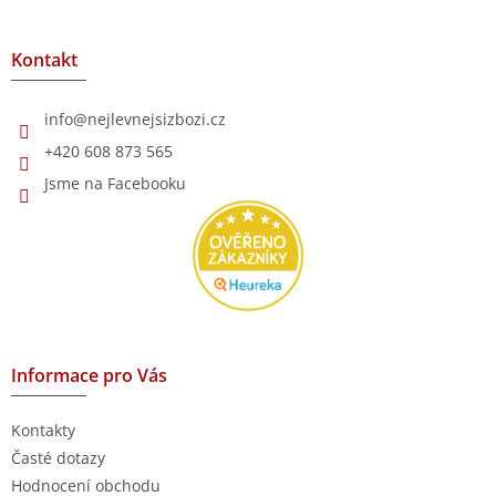
á
p
a
Kontakt
t
í
info
@
nejlevnejsizbozi.cz
+420 608 873 565
Jsme na Facebooku
Informace pro Vás
Kontakty
Časté dotazy
Hodnocení obchodu