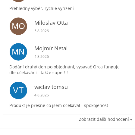
Přehledný výběr, rychlé vyřízení
Miloslav Otta
MO
Hodnocení obchodu je 5 z 5 hvězdiček.
5.8.2026
Mojmír Netal
MN
Hodnocení obchodu je 5 z 5 hvězdiček.
4.8.2026
Dodání druhý den po objednání, vysavač Orca funguje
dle očekávání - takže super!!!
vaclav tomsu
VT
Hodnocení obchodu je 5 z 5 hvězdiček.
4.8.2026
Produkt je přesně co jsem očekával - spokojenost
Zobrazit další hodnocení
Z