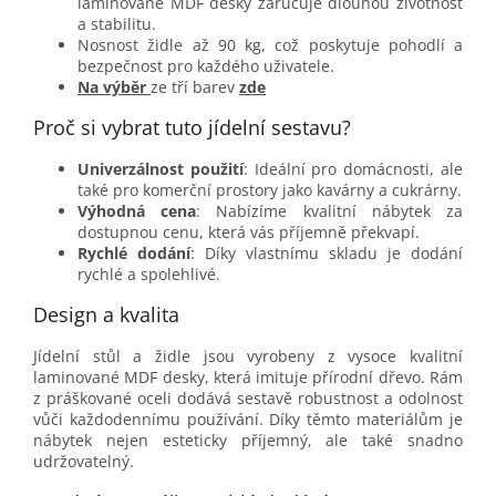
laminované MDF desky zaručuje dlouhou životnost
a stabilitu.
Nosnost židle až 90 kg, což poskytuje pohodlí a
bezpečnost pro každého uživatele.
Na výběr
ze tří barev
zde
Proč si vybrat tuto jídelní sestavu?
Univerzálnost použití
: Ideální pro domácnosti, ale
také pro komerční prostory jako kavárny a cukrárny.
Výhodná cena
: Nabízíme kvalitní nábytek za
dostupnou cenu, která vás příjemně překvapí.
Rychlé dodání
: Díky vlastnímu skladu je dodání
rychlé a spolehlivé.
Design a kvalita
Jídelní stůl a židle jsou vyrobeny z vysoce kvalitní
laminované MDF desky, která imituje přírodní dřevo. Rám
z práškované oceli dodává sestavě robustnost a odolnost
vůči každodennímu používání. Díky těmto materiálům je
nábytek nejen esteticky příjemný, ale také snadno
udržovatelný.