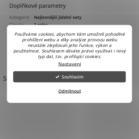
Doplňkové parametry
Kategorie
:
Nejlevnější jídelní sety
Záruka
:
2 roky
Hmotnost
:
18.3 kg
Používáme cookies, abychom Vám umožnili pohodlné
prohlížení webu a díky analýze provozu webu
EAN
:
2010000178737
neustále zlepšovali jeho funkce, výkon a
použitelnost. Souhlasem dáváte právo využívat i nový
typ dat, tzv. profilující cookies.
Nastavení
Souhlasím
Související produkty
Odmítnout