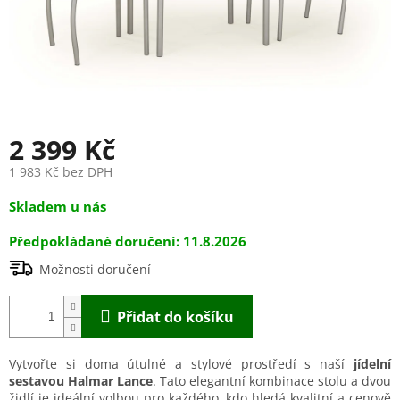
2 399 Kč
1 983 Kč bez DPH
Měrná
Skladem u nás
cena:
11.8.2026
Možnosti doručení
Přidat do košíku
Vytvořte si doma útulné a stylové prostředí s naší
jídelní
sestavou Halmar Lance
. Tato elegantní kombinace stolu a dvou
židlí je ideální volbou pro každého, kdo hledá kvalitní a cenově