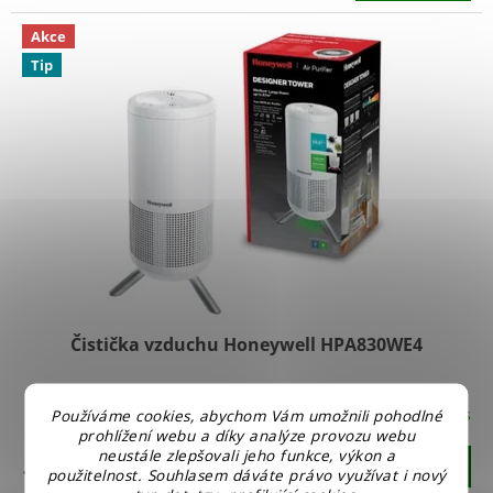
Akce
Tip
Čistička vzduchu Honeywell HPA830WE4
Skladem u nás
Používáme cookies, abychom Vám umožnili pohodlné
Průměrné
prohlížení webu a díky analýze provozu webu
hodnocení
neustále zlepšovali jeho funkce, výkon a
produktu
Do košíku
1 599 Kč
použitelnost. Souhlasem dáváte právo využívat i nový
je