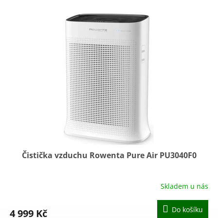
o
V
d
ý
u
p
k
i
t
s
ů
p
r
o
d
u
k
t
ů
Čistička vzduchu Rowenta Pure Air PU3040F0
Skladem u nás
Do košíku
4 999 Kč