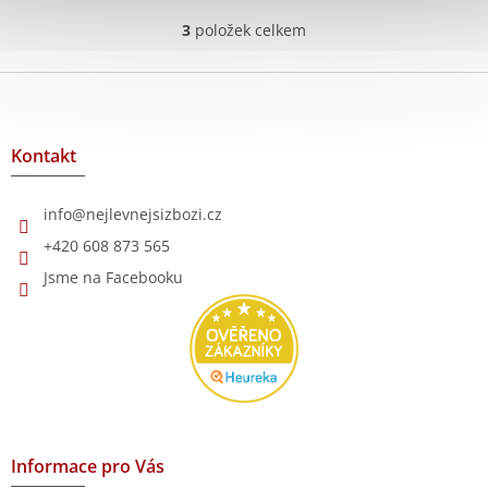
5,0
z
3
položek celkem
O
5
v
hvězdiček.
l
Z
á
á
d
p
a
a
Kontakt
c
t
í
í
p
info
@
nejlevnejsizbozi.cz
r
v
+420 608 873 565
k
Jsme na Facebooku
y
v
ý
p
i
s
u
Informace pro Vás