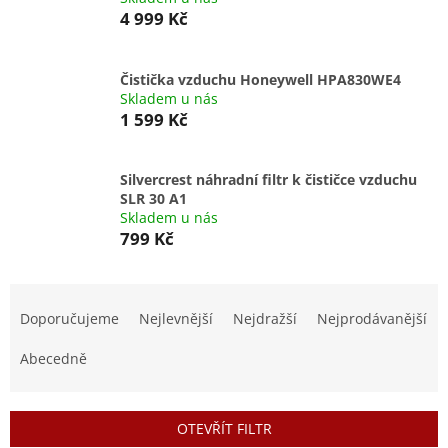
4 999 Kč
Čistička vzduchu Honeywell HPA830WE4
Skladem u nás
1 599 Kč
Silvercrest náhradní filtr k čističce vzduchu
SLR 30 A1
Skladem u nás
799 Kč
Ř
a
Doporučujeme
Nejlevnější
Nejdražší
Nejprodávanější
z
e
Abecedně
n
í
p
OTEVŘÍT FILTR
r