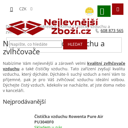
Přejít
na
CZK
obsah
NÁKUPNÍ
KOŠÍK
Domů
/
Domácí spotřebiče
/
Klima
/
Čističky vzduchu a
608 873 565
zvlhčovače
Nejlevnější čističky vzduchu a
HLEDAT
zvlhčovače
Nabízíme Vám nejlevnější a zároveň velmi
kvalitní zvlhčovače
vzduchu
a také čističky vzduchu. Tato zařízení zvyšují kvalitu
vzduchu, který dýcháte. Dýcháte-li suchý vzduch a není Vám to
příjemné, pak je pro Váš zvlhčovač vzduchu ideální volbou.
Dýchejte čistý vzduch, kdekoliv se nacházíte, ať jste doma nebo
v kanceláři.
Nejprodávanější
Čistička vzduchu Rowenta Pure Air
PU3040F0
Skladem u nás