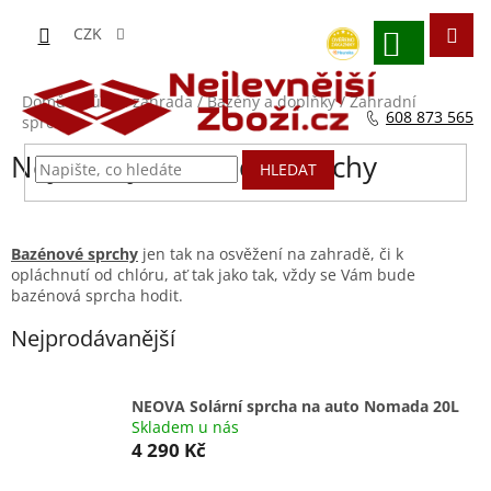
Přejít
na
CZK
obsah
NÁKUPNÍ
KOŠÍK
Domů
/
Dům a zahrada
/
Bazény a doplňky
/
Zahradní
608 873 565
sprchy
Nejlevnější zahradní sprchy
HLEDAT
Bazénové sprchy
jen tak na osvěžení na zahradě, či k
opláchnutí od chlóru, ať tak jako tak, vždy se Vám bude
bazénová sprcha hodit.
Nejprodávanější
NEOVA Solární sprcha na auto Nomada 20L
Skladem u nás
4 290 Kč