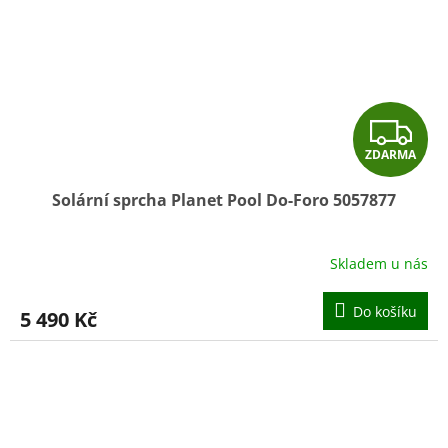
Z
ZDARMA
D
Solární sprcha Planet Pool Do-Foro 5057877
A
R
Skladem u nás
Průměrné
hodnocení
M
produktu
Do košíku
5 490 Kč
je
A
1,0
z
5
hvězdiček.