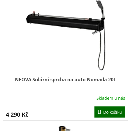
ý
u
p
k
i
t
s
ů
p
r
o
d
u
k
t
ů
NEOVA Solární sprcha na auto Nomada 20L
Skladem u nás
Do košíku
4 290 Kč