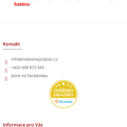
a
bazénu
c
í
p
r
Z
v
á
k
p
y
a
Kontakt
v
t
ý
p
í
info
@
nejlevnejsizbozi.cz
i
s
+420 608 873 565
u
Jsme na Facebooku
Informace pro Vás