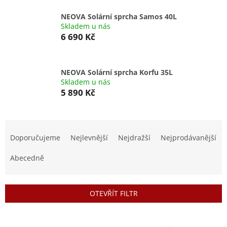
NEOVA Solární sprcha Samos 40L
Skladem u nás
6 690 Kč
NEOVA Solární sprcha Korfu 35L
Skladem u nás
5 890 Kč
Ř
a
Doporučujeme
Nejlevnější
Nejdražší
Nejprodávanější
z
e
Abecedně
n
í
p
OTEVŘÍT FILTR
r
o
V
d