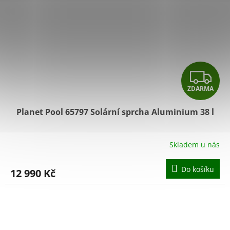
Z
ZDARMA
D
Planet Pool 65797 Solární sprcha Aluminium 38 l
A
R
Skladem u nás
M
Do košíku
12 990 Kč
A