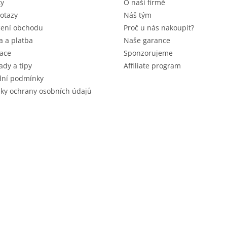
ty
O naší firmě
otazy
Náš tým
ení obchodu
Proč u nás nakoupit?
 a platba
Naše garance
ace
Sponzorujeme
ady a tipy
Affiliate program
ní podmínky
ky ochrany osobních údajů
 vyhrazena.