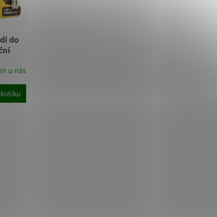
dí do
ční
em u nás
 košíku