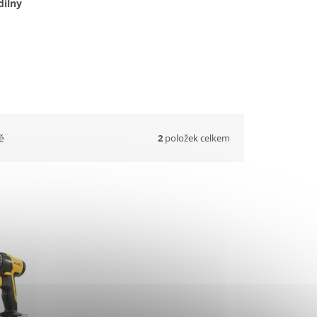
dílny
2
položek celkem
ě