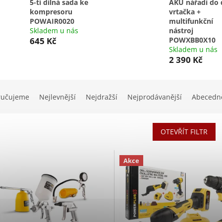
5-ti dílná sada ke
AKU nářadí do 
kompresoru
vrtačka +
POWAIR0020
multifunkční
Skladem u nás
nástroj
645 Kč
POWXBB0X10
Skladem u nás
2 390 Kč
ručujeme
Nejlevnější
Nejdražší
Nejprodávanější
Abecedn
OTEVŘÍT FILTR
Akce