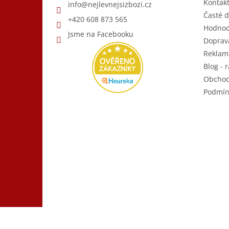
Kontak
info
@
nejlevnejsizbozi.cz
Časté d
+420 608 873 565
Hodnoc
Jsme na Facebooku
Doprava
Reklam
Blog - r
Obchod
Podmín
Copyright 2026
Nejlevnější Zboží.cz
. Všechna práva