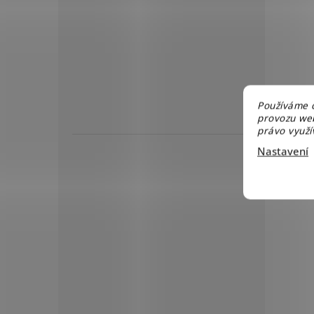
Používáme c
provozu web
právo využív
Nastavení