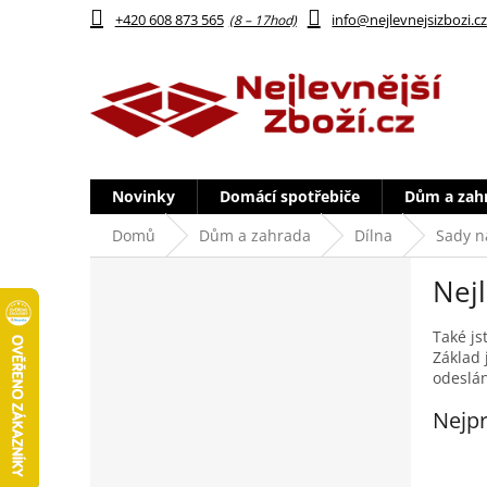
Přejít
+420 608 873 565
info@nejlevnejsizbozi.c
na
obsah
Novinky
Domácí spotřebiče
Dům a zah
Domů
Dům a zahrada
Dílna
Sady n
P
Nejl
o
s
t
Také js
Základ 
r
odeslá
a
n
Nejpr
n
í
p