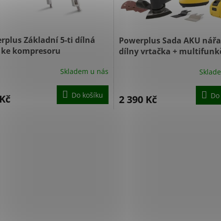
rplus Základní 5-ti dílná
Powerplus Sada AKU nářa
 ke kompresoru
dílny vrtačka + multifunk
AIR0020
nástroj POWXBB0X10
Skladem u nás
Sklad
Do košíku
Do
 Kč
2 390 Kč
O
v
l
á
d
a
c
í
p
r
v