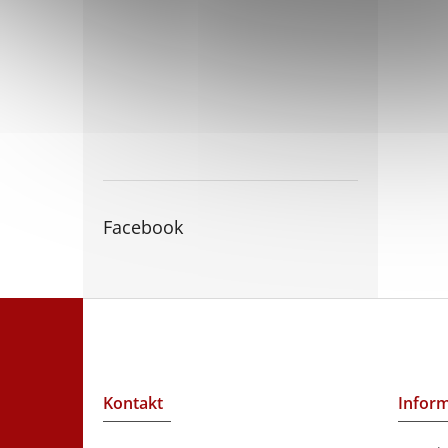
Facebook
Z
á
p
a
t
Kontakt
Inform
í