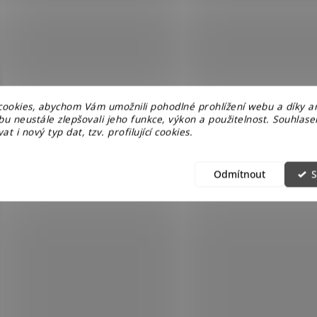
k
y
v
ý
p
i
s
u
ookies, abychom Vám umožnili pohodlné prohlížení webu a díky a
u neustále zlepšovali jeho funkce, výkon a použitelnost. Souhlas
at i nový typ dat, tzv. profilující cookies.
Odmítnout
S