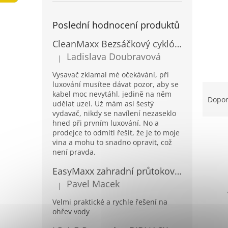
a
n
Poslední hodnocení produktů
e
l
CleanMaxx Bezsáčkový cyklónový podlahový vysavač BCV-19133
Ladislava Doubravová
|
Hodnocení produktu je 2 z 5 hvězdiček.
Vysavač zklamal mé očekávání, při
luxování musítee dávat pozor, aby se
Ř
kabel moc nevytáhl, jedině na něm
a
Dopo
udělat uzel. Už mám asi šestý
z
vydavač, nikdy se navílení nezaseklo
e
hned při prvním luxování. No a
n
prodejce to odmítl řešit, že je to moje
í
vina a mohu to snadno opravit, což
p
není pravda.
V
r
ý
EasyMaxx zahradní průtokový ohřívač vody 04900
o
p
Pavel Macek
|
d
Hodnocení produktu je 5 z 5 hvězdiček.
i
u
s
Velmi praktické a rychle řešení na
k
ohřev vody
p
t
r