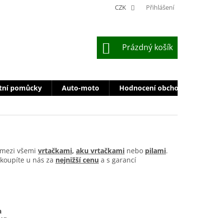
CZK
Přihlášení
NÁKUPNÍ
Prázdný košík
KOŠÍK
tní pomůcky
Auto-moto
Hodnocení obchodu
Zn
e mezi všemi
vrtačkami
,
aku vrtačkami
nebo
pilami
.
 koupíte u nás za
nejnižší cenu
a s garancí
a