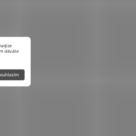
nalýze
em dáváte
ouhlasím