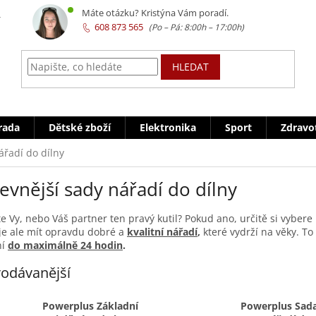
z
Máte otázku? Kristýna Vám poradí.
608 873 565
HLEDAT
rada
Dětské zboží
Elektronika
Sport
Zdravo
ářadí do dílny
evnější sady nářadí do dílny
te Vy, nebo Váš partner ten pravý kutil? Pokud ano, určitě si vyber
je ale mít opravdu dobré a
kvalitní nářadí
,
které vydrží na věky. To
ní
do maximálně 24 hodin
.
odávanější
Powerplus Základní
Powerplus Sad