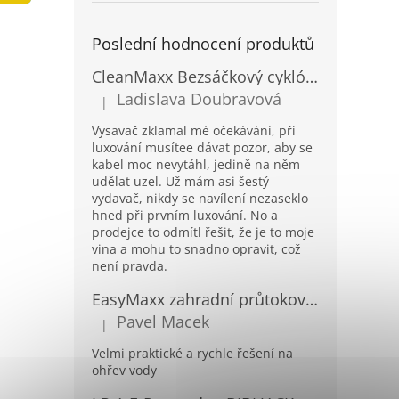
a
n
Poslední hodnocení produktů
e
l
CleanMaxx Bezsáčkový cyklónový podlahový vysavač BCV-19133
Ladislava Doubravová
|
Hodnocení produktu je 2 z 5 hvězdiček.
Vysavač zklamal mé očekávání, při
luxování musítee dávat pozor, aby se
kabel moc nevytáhl, jedině na něm
udělat uzel. Už mám asi šestý
vydavač, nikdy se navílení nezaseklo
hned při prvním luxování. No a
prodejce to odmítl řešit, že je to moje
vina a mohu to snadno opravit, což
není pravda.
EasyMaxx zahradní průtokový ohřívač vody 04900
Pavel Macek
|
Hodnocení produktu je 5 z 5 hvězdiček.
Velmi praktické a rychle řešení na
ohřev vody