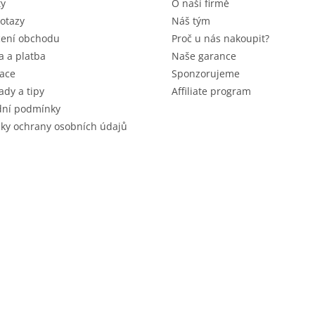
ty
O naší firmě
otazy
Náš tým
ení obchodu
Proč u nás nakoupit?
 a platba
Naše garance
ace
Sponzorujeme
ady a tipy
Affiliate program
ní podmínky
ky ochrany osobních údajů
 vyhrazena.