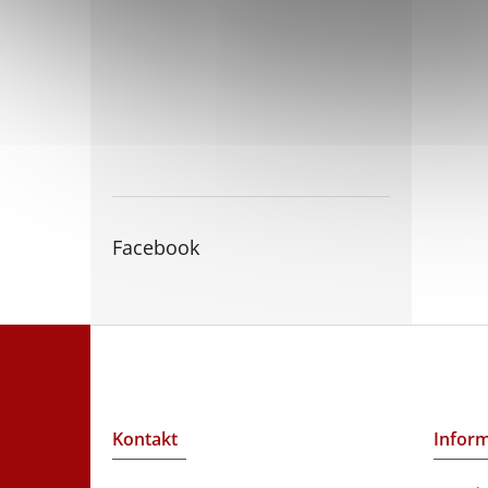
Facebook
Z
á
p
a
t
Kontakt
Inform
í