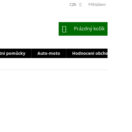
CZK
Přihlášení
NÁKUPNÍ
Prázdný košík
KOŠÍK
tní pomůcky
Auto-moto
Hodnocení obchodu
Zn