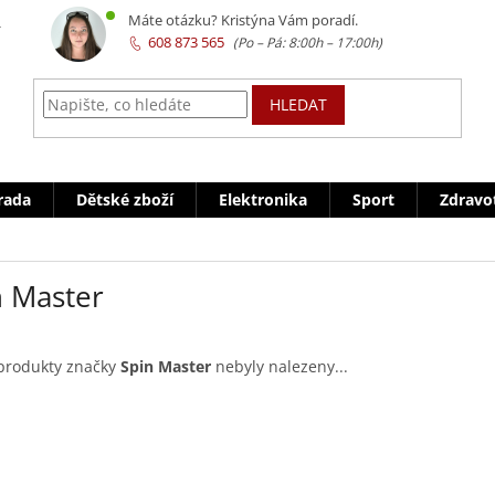
z
Máte otázku? Kristýna Vám poradí.
608 873 565
HLEDAT
rada
Dětské zboží
Elektronika
Sport
Zdravo
n Master
produkty značky
Spin Master
nebyly nalezeny...