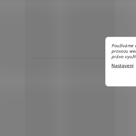
Používáme c
provozu web
právo využív
Nastavení