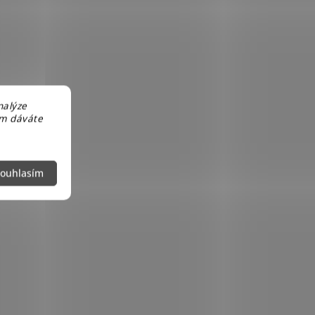
nalýze
em dáváte
ouhlasím