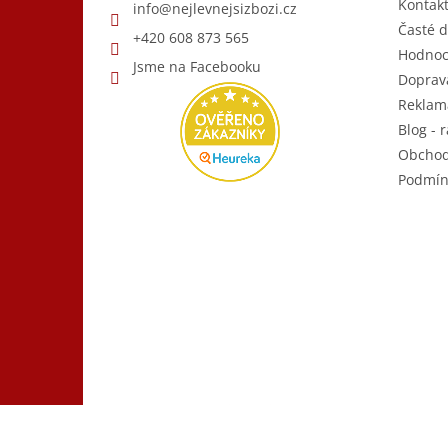
Kontak
info
@
nejlevnejsizbozi.cz
Časté d
+420 608 873 565
Hodnoc
Jsme na Facebooku
Doprava
Reklam
Blog - r
Obchod
Podmín
Copyright 2026
Nejlevnější Zboží.cz
. Všechna práva