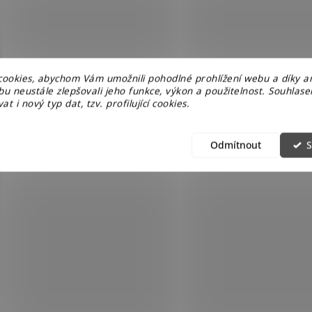
á
d
a
c
í
p
ookies, abychom Vám umožnili pohodlné prohlížení webu a díky a
r
u neustále zlepšovali jeho funkce, výkon a použitelnost. Souhlas
v
at i nový typ dat, tzv. profilující cookies.
k
y
v
Odmítnout
S
ý
p
i
s
u