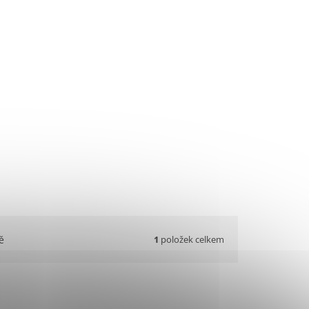
1
položek celkem
ě