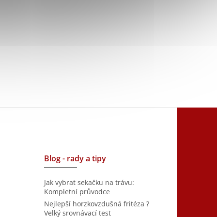
Blog - rady a tipy
Jak vybrat sekačku na trávu:
Kompletní průvodce
Nejlepší horzkovzdušná fritéza ?
Velký srovnávací test