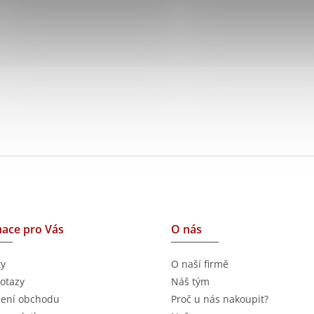
ace pro Vás
O nás
ty
O naší firmě
otazy
Náš tým
ení obchodu
Proč u nás nakoupit?