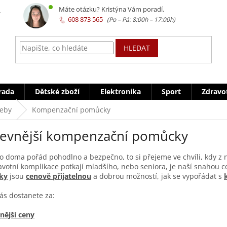
z
Máte otázku? Kristýna Vám poradí.
608 873 565
HLEDAT
rada
Dětské zboží
Elektronika
Sport
Zdravo
řeby
Kompenzační pomůcky
levnější kompenzační pomůcky
o doma pořád pohodlno a bezpečno, to si přejeme ve chvíli, kdy z 
votní komplikace potkají mladšího, nebo seniora, je naší snahou co
ky
jsou
cenově přijatelnou
a dobrou možností, jak se vypořádat s
ás dostanete za:
nější ceny