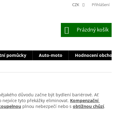
CZK
Přihlášení
NÁKUPNÍ
Prázdný košík
KOŠÍK
tní pomůcky
Auto-moto
Hodnocení obchodu
Zn
nějakého důvodu začne být bydlení bariérové. Ať
 nejvíce tyto překážky eliminovat.
Kompenzační
koupelnou
plnou nebezpečí nebo s
obtížnou chůzí
.