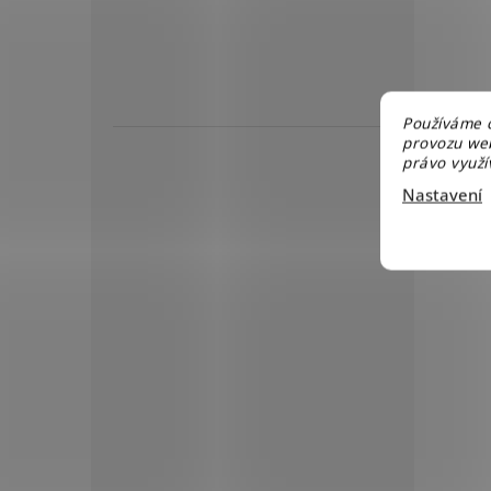
Používáme c
provozu web
právo využív
Nastavení