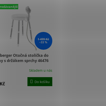
rodávanější
1 499 Kč
–33 %
berger Otočná stolička do
hy s držákem sprchy 46476
Skladem u nás
ěrné
cení
ktu
Do košíku
 Kč
O
v
iček.
l