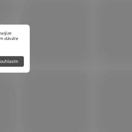
nalýze
em dáváte
ouhlasím