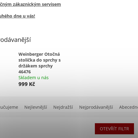
ečným zákaznickým servisem
uhého dne u vás!
odávanější
Weinberger Otočná
stolička do sprchy s
držákem sprchy
46476
Skladem u nás
999 Kč
ručujeme
Nejlevnější
Nejdražší
Nejprodávanější
Abecedn
OTEVŘÍT FILTR