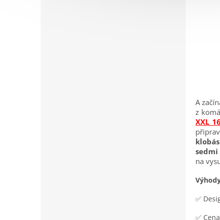
A začí
z komá
XXL 1
připra
klobás
sedmi 
na vysu
Výhody
✅ Desi
✅ Cena 