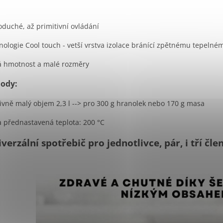
duché, až primitivní ovládání
ologie Cool touch - vetší vrstva izolace bránící zpětnému tepelné
á hmotnost a malé rozměry
ody:
ivně malý objem 2,3 l --> pro 300 g hranolek nebo 170 g masa
 přednastavená teplota: 200 °C
iverzální spotřebič pro jednotlivce, pár, i tří čl