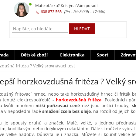
z
Máte otázku? Kristýna Vám poradí.
608 873 565
HLEDAT
rada
Dětské zboží
Elektronika
Sport
Zdravo
zdušná fritéza ? Velký srovnávací test
epší horzkovzdušná fritéza ? Velký sr
dušný fritovací hrnec, nebo také horkovzdušný hrnec či friťák b
 tentýž elektrospotřebič -
horkovzdušná fritéza
. Posledních pár
na kvůli mnohem
nižší pořizovací ceně
než jsou pečící trouby,
s
a v neposlední řadě
smažení zcela bez oleje
, na rozdíl od jejich 
u je spousty druhů a značek. Malé, velké, s jednou přednasta
ním, knoflíkovým nebo dotykovým ovládáním. Dále si můžete vybrat 
ě velké nádoby. Důležitá je i značka. Můžete si koupit velice l