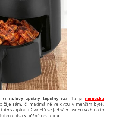
í či
nulový zpětný tepelný ráz
. To je
německá
 co žije sám, či maximálně ve dvou v menším bytě.
tuto skupinu uživatelů se jedná o jasnou volbu a to
 točená piva v běžné restauraci.