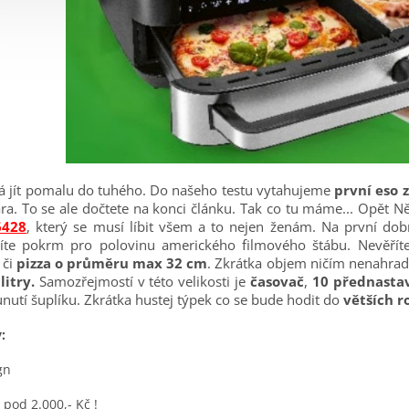
ná jít pomalu do tuhého. Do našeho testu vytahujeme
první eso 
ra. To se ale dočtete na konci článku. Tak co tu máme... Opět N
6428
, který se musí líbit všem a to nejen ženám. Na první d
víte pokrm pro polovinu amerického filmového štábu. Nevěřít
či
pizza o průměru max 32 cm
. Zkrátka objem ničím nenahrad
litry.
Samozřejmostí v této velikosti je
časovač
,
10 přednasta
nutí šuplíku. Zkrátka hustej týpek co se bude hodit do
větších r
:
gn
pod 2.000,- Kč !