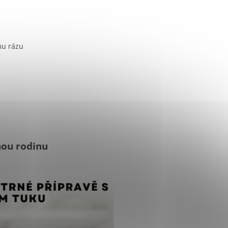
mu rázu
enou rodinu