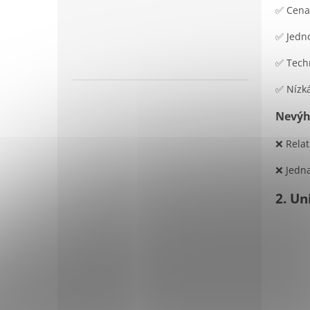
✅ Cena
✅ Jedno
✅ Techn
✅ Nízk
Nevýh
❌ Relat
❌ Jedna
2. Un