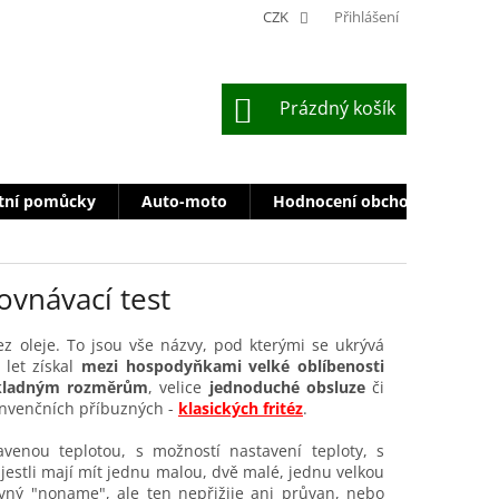
CZK
Přihlášení
NÁKUPNÍ
Prázdný košík
KOŠÍK
tní pomůcky
Auto-moto
Hodnocení obchodu
Zn
ovnávací test
ez oleje. To jsou vše názvy, pod kterými se ukrývá
 let získal
mezi hospodyňkami velké oblíbenosti
kladným rozměrům
, velice
jednoduché obsluze
či
konvenčních příbuzných -
klasických fritéz
.
venou teplotou, s možností nastavení teploty, s
jestli mají mít jednu malou, dvě malé, jednu velkou
evný "noname", ale ten nepřižije ani průvan, nebo