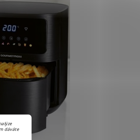
nalýze
em dáváte