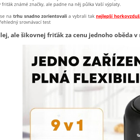
ý friťák známé značky, ale padne na něj půlka Vaší výplaty.
 se na
trhu snadno zorientovali
a vybrali tak
nejlepší horkovzduš
řehledný srovnávací test
lej, ale šikovnej friťák za cenu jednoho oběda v