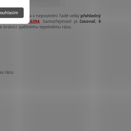
ouhlasím
kladné
rozměry
a v neposlední řadě velký
přehledný
GourmetMaxx 16394
. Samozřejmostí je
časovač
,
8
ace bránící zpětnému tepelnému rázu.
mu rázu