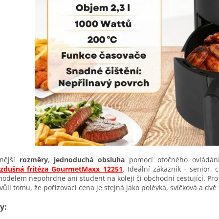
nější
rozměry
,
jednoduchá obsluha
pomocí otočného ovládán
zdušná fritéza GourmetMaxx 12251
. Ideální zákazník - senior,
odelem nepohrdne ani student na koleji či obchodní cestující. Pro 
vůli tomu, že pořizovací cena je stejná jako polévka, svíčková a dvě
y: