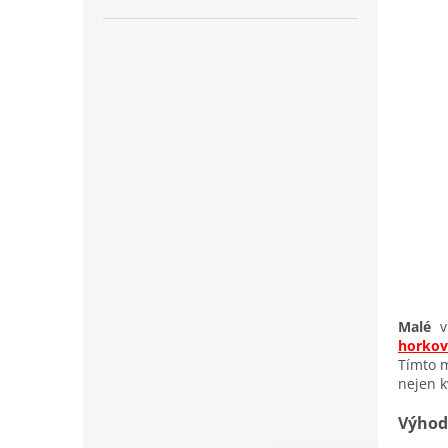
Malé
v
horkov
Tímto m
nejen k
Výhod