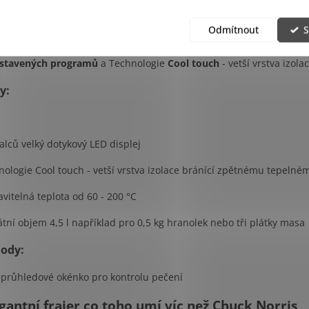
Odmítnout
S
moderní design
, nastavitelná teplota od
60 - 200 °C
,
malé
, tedy s
. To vše a mnohem více v sobě ukrývá opět
německá fritéza 
stavených programů
a Technologie
Cool touch
- vetší vrstva izol
y:
alců velký dotykový LED displej
ologie Cool touch - vetší vrstva izolace bránící zpětnému tepelné
vitelná teplota od 60 - 200 °C
tní objem 4,5 l například pro 0,5 kg hranolek nebo tři plátky masa
ody:
 průhledové okénko pro kontrolu pečení
gantní frajer co toho umí víc než Chuck Norris