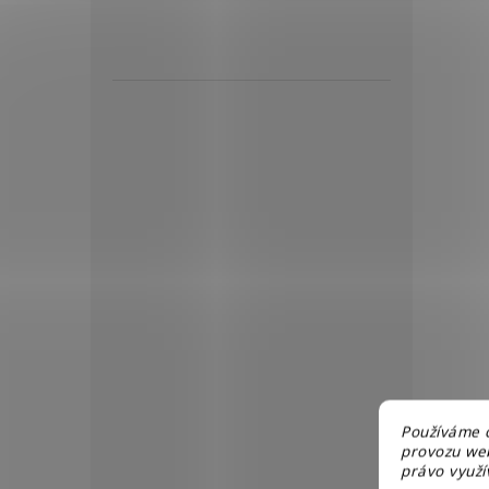
Používáme c
provozu web
právo využív