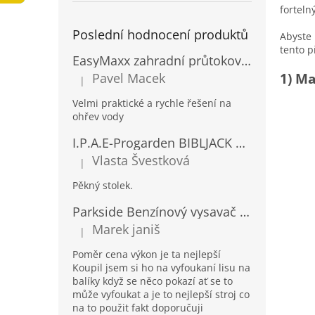
forteln
a
n
Poslední hodnocení produktů
Abyste
e
tento p
l
EasyMaxx zahradní průtokový ohřívač vody 04900
1) Ma
Pavel Macek
|
Hodnocení produktu je 5 z 5 hvězdiček.
Velmi praktické a rychle řešení na
ohřev vody
I.P.A.E-Progarden BIBLJACK Zahradní plastový stůl JACK RATAN antracitový
Vlasta Švestková
|
Hodnocení produktu je 5 z 5 hvězdiček.
Pěkný stolek.
Parkside Benzínový vysavač a foukač listí PBLS 26 B2
Marek janiš
|
Hodnocení produktu je 5 z 5 hvězdiček.
Poměr cena výkon je ta nejlepší
Koupil jsem si ho na vyfoukaní lisu na
balíky když se něco pokazí ať se to
může vyfoukat a je to nejlepší stroj co
na to použit fakt doporučuji