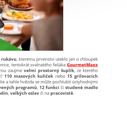
z rukávu
, kterému prvenství uteklo jen o chloupek
ěmce, tentokrát svalnatého fešáka
GourmetMaxx
obrou zaujme
velmi prostorný šuplík
, ze kterého
e?
110 masových kuliček
nebo
15 grilovacích
íte a tahle hvězda se může pochlubit úctyhodnými
vených programů
,
12 funkcí
či
studené
madlo
odin
,
velkých oslav
či na
pracovistě
.