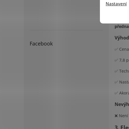
Nastavení
Hezký,
displej
předna
Výhod
Facebook
✅ Cena
✅ 7,8 p
✅ Techn
✅ Nasta
✅ Akorá
Nevýh
❌ Není
3.
Ele