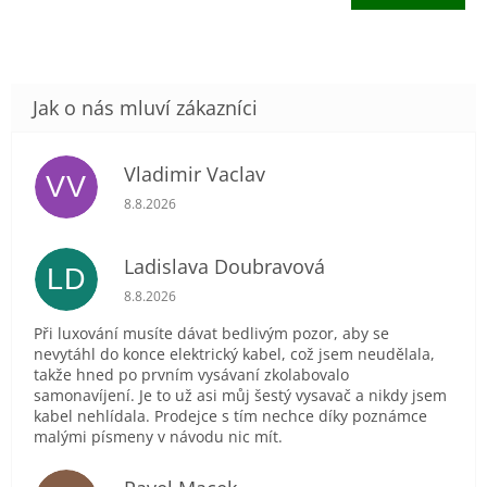
4,6
cena:
z
5
hvězdiček.
Vladimir Vaclav
VV
Hodnocení obchodu je 5 z 5 hvězdiček.
8.8.2026
Ladislava Doubravová
LD
Hodnocení obchodu je 2 z 5 hvězdiček.
8.8.2026
Při luxování musíte dávat bedlivým pozor, aby se
nevytáhl do konce elektrický kabel, což jsem neudělala,
takže hned po prvním vysávaní zkolabovalo
samonavíjení. Je to už asi můj šestý vysavač a nikdy jsem
kabel nehlídala. Prodejce s tím nechce díky poznámce
malými písmeny v návodu nic mít.