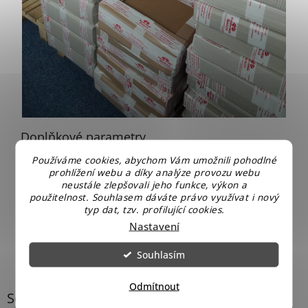
Doplňkové parametry
Používáme cookies, abychom Vám umožnili pohodlné
Kategorie
:
Nejlevnější komody
prohlížení webu a díky analýze provozu webu
Záruka
:
2 roky
neustále zlepšovali jeho funkce, výkon a
Hmotnost
:
10.1 kg
použitelnost. Souhlasem dáváte právo využívat i nový
typ dat, tzv. profilující cookies.
EAN
:
4010340306300
Nastavení
Souhlasím
Odmítnout
Související produkty