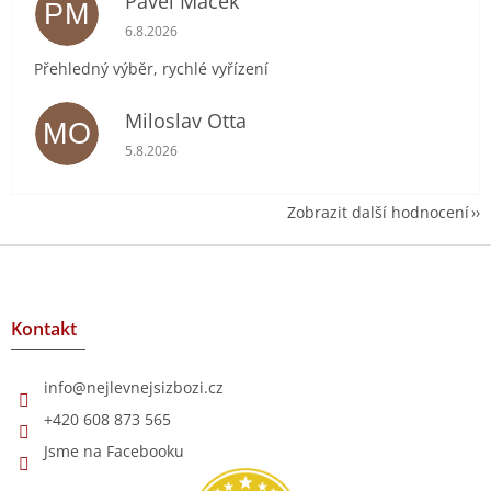
Pavel Macek
PM
Hodnocení obchodu je 5 z 5 hvězdiček.
6.8.2026
Přehledný výběr, rychlé vyřízení
Miloslav Otta
MO
Hodnocení obchodu je 5 z 5 hvězdiček.
5.8.2026
Zobrazit další hodnocení
Z
á
p
a
Kontakt
t
í
info
@
nejlevnejsizbozi.cz
+420 608 873 565
Jsme na Facebooku