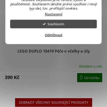
použitelnost. Souhlasem dáváte právo využívat i nový
typ dat, tzv. profilující cookies.
Nastavení
Souhlasím
Odmítnout
LEGO DUPLO 10419 Péče o včelky a úly
Skladem u nás
390 Kč
Do košíku
ZOBRAZIT VŠECHNY SOUVISEJÍCÍ PRODUKTY