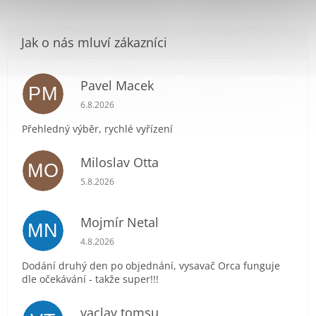
Pavel Macek
PM
Hodnocení obchodu je 5 z 5 hvězdiček.
6.8.2026
Přehledný výběr, rychlé vyřízení
Miloslav Otta
MO
Hodnocení obchodu je 5 z 5 hvězdiček.
5.8.2026
Mojmír Netal
MN
Hodnocení obchodu je 5 z 5 hvězdiček.
4.8.2026
Dodání druhý den po objednání, vysavač Orca funguje
dle očekávání - takže super!!!
vaclav tomsu