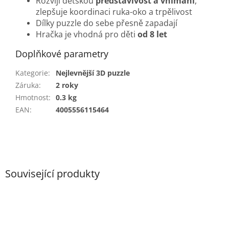
Rozvíjí dětskou
představivost a vnímání
,
zlepšuje koordinaci ruka-oko a trpělivost
Dílky puzzle do sebe přesně zapadají
Hračka je vhodná pro děti
od 8 let
Doplňkové parametry
Kategorie
:
Nejlevnější 3D puzzle
Záruka
:
2 roky
Hmotnost
:
0.3 kg
EAN
:
4005556115464
Související produkty