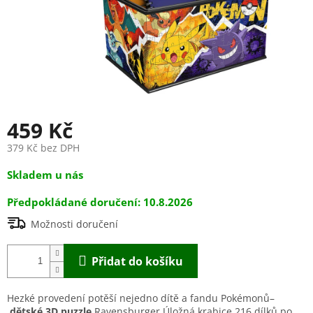
459 Kč
379 Kč bez DPH
Měrná
Skladem u nás
cena:
10.8.2026
Možnosti doručení
Přidat do košíku
Hezké provedení potěší nejedno dítě a fandu Pokémonů–
dětské 3D puzzle
Ravensburger Úložná krabice 216 dílků po