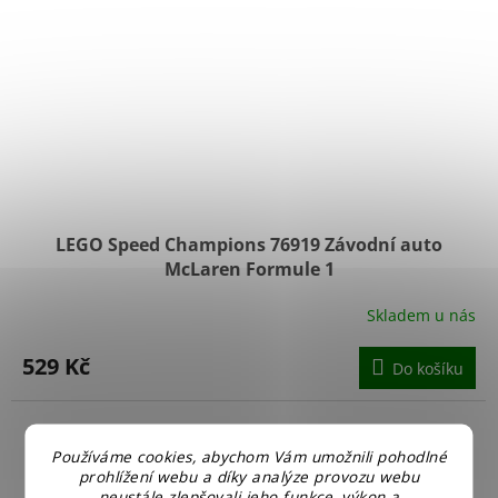
LEGO Speed Champions 76919 Závodní auto
McLaren Formule 1
Skladem u nás
529 Kč
Do košíku
Používáme cookies, abychom Vám umožnili pohodlné
prohlížení webu a díky analýze provozu webu
neustále zlepšovali jeho funkce, výkon a