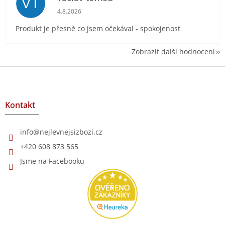
VT
Hodnocení obchodu je 5 z 5 hvězdiček.
4.8.2026
Produkt je přesně co jsem očekával - spokojenost
Zobrazit další hodnocení
Z
á
p
a
Kontakt
t
í
info
@
nejlevnejsizbozi.cz
+420 608 873 565
Jsme na Facebooku