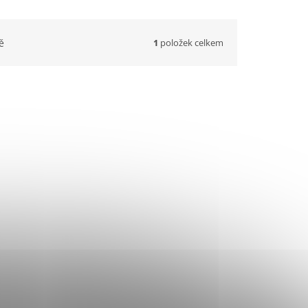
1
položek celkem
ě