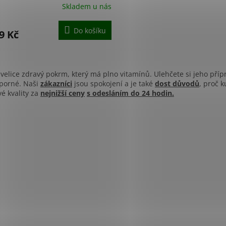
Skladem u nás
ěrné
cení
ktu
Do košíku
9 Kč
O
v
 velice zdravý pokrm, který má plno vitamínů. Ulehčete si jeho příp
iček.
l
sporné. Naši
zákazníci
jsou spokojení a je také
dost důvodů
, proč 
á
é kvality za
nejnižší ceny
s odesláním do 24 hodin.
d
a
c
í
p
r
v
k
y
v
ý
p
i
s