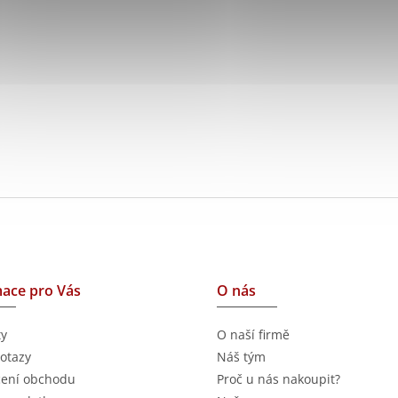
ace pro Vás
O nás
ty
O naší firmě
otazy
Náš tým
ení obchodu
Proč u nás nakoupit?