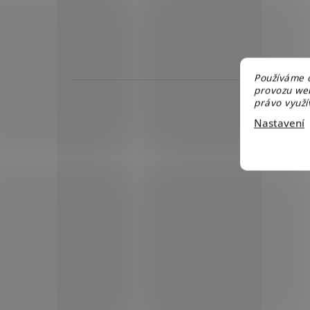
Používáme c
provozu web
právo využív
Nastavení