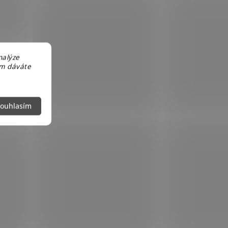
nalýze
em dáváte
ouhlasím