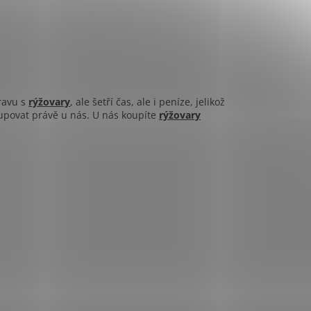
ravu s
rýžovary
, ale šetří čas, ale i peníze, jelikož
kupovat právě u nás. U nás koupíte
rýžovary