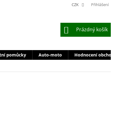
CZK
Přihlášení
NÁKUPNÍ
Prázdný košík
KOŠÍK
tní pomůcky
Auto-moto
Hodnocení obchodu
Zn