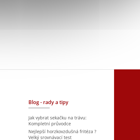
Blog - rady a tipy
Jak vybrat sekačku na trávu:
Kompletní průvodce
Nejlepší horzkovzdušná fritéza ?
Velký srovnávací test