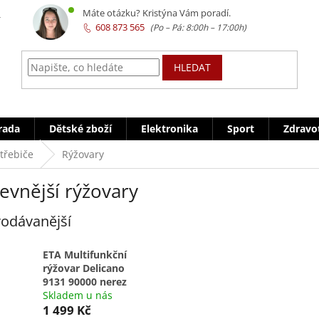
z
Máte otázku? Kristýna Vám poradí.
608 873 565
HLEDAT
rada
Dětské zboží
Elektronika
Sport
Zdravo
třebiče
Rýžovary
evnější rýžovary
odávanější
ETA Multifunkční
rýžovar Delicano
9131 90000 nerez
Skladem u nás
1 499 Kč