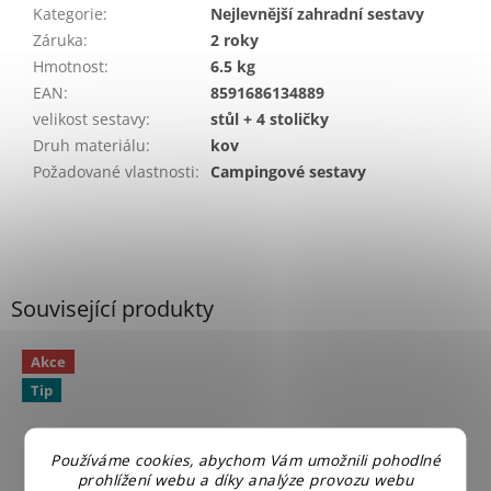
Kategorie
:
Nejlevnější zahradní sestavy
Záruka
:
2 roky
Hmotnost
:
6.5 kg
EAN
:
8591686134889
velikost sestavy
:
stůl + 4 stoličky
Druh materiálu
:
kov
Požadované vlastnosti
:
Campingové sestavy
Související produkty
Akce
Tip
Používáme cookies, abychom Vám umožnili pohodlné
prohlížení webu a díky analýze provozu webu