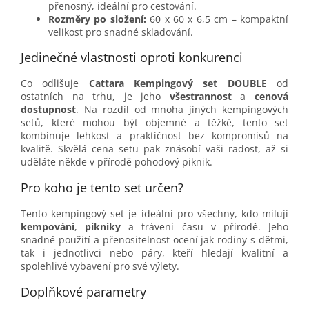
přenosný, ideální pro cestování.
Rozměry po složení:
60 x 60 x 6,5 cm – kompaktní
velikost pro snadné skladování.
Jedinečné vlastnosti oproti konkurenci
Co odlišuje
Cattara Kempingový set DOUBLE
od
ostatních na trhu, je jeho
všestrannost
a
cenová
dostupnost
. Na rozdíl od mnoha jiných kempingových
setů, které mohou být objemné a těžké, tento set
kombinuje lehkost a praktičnost bez kompromisů na
kvalitě. Skvělá cena setu pak znásobí vaši radost, až si
uděláte někde v přírodě pohodový piknik.
Pro koho je tento set určen?
Tento kempingový set je ideální pro všechny, kdo milují
kempování
,
pikniky
a trávení času v přírodě. Jeho
snadné použití a přenositelnost ocení jak rodiny s dětmi,
tak i jednotlivci nebo páry, kteří hledají kvalitní a
spolehlivé vybavení pro své výlety.
Doplňkové parametry