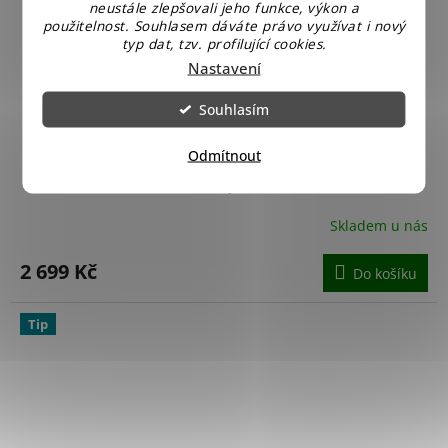
neustále zlepšovali jeho funkce, výkon a
použitelnost. Souhlasem dáváte právo využívat i nový
typ dat, tzv. profilující cookies.
Nastavení
Souhlasím
Odmítnout
Tarrington House Zahradní gril na dřevěné uhlí
Memphis
Skladem u nás
Průměrné
hodnocení
produktu
2 699 Kč
Do košíku
je
4,3
z
Tip
5
hvězdiček.