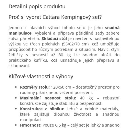
Detailní popis produktu
Proč si vybrat Cattara Kempingový set?
Jednou z hlavních výhod tohoto setu je jeho
snadná
manipulace
. Vybalení a příprava pětidílné sady zabere
sotva pár vteřin.
Skládací stůl
je navržen s nastavitelnou
výškou ve třech polohách (55/62/70 cm), což umožňuje
přizpůsobit ho různým potřebám a situacím. Navíc, čtyři
židličky s nosností až 80 kg lze snadno uložit do
praktického kufříku, což usnadňuje jejich přepravu a
skladování.
Klíčové vlastnosti a výhody
Rozměry stolu:
120x60 cm – dostatečný prostor pro
rodinný piknik nebo večerní posezení.
Maximální nosnost stolu:
40 kg – robustní
konstrukce zajišťuje stabilitu a bezpečnost.
Konstrukce z hliníku:
Lehké a odolné materiály,
které zajišťují dlouhou životnost a snadnou
manipulaci.
Hmotnost:
Pouze 6,5 kg – celý set je lehký a snadno