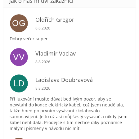
Oldřích Gregor
OG
Hodnocení obchodu je 5 z 5 hvězdiček.
8.8.2026
Dobry večer super
Vladimir Vaclav
VV
Hodnocení obchodu je 5 z 5 hvězdiček.
8.8.2026
Ladislava Doubravová
LD
Hodnocení obchodu je 2 z 5 hvězdiček.
8.8.2026
Při luxování musíte dávat bedlivým pozor, aby se
nevytáhl do konce elektrický kabel, což jsem neudělala,
takže hned po prvním vysávaní zkolabovalo
samonavíjení. Je to už asi můj šestý vysavač a nikdy jsem
kabel nehlídala. Prodejce s tím nechce díky poznámce
malými písmeny v návodu nic mít.