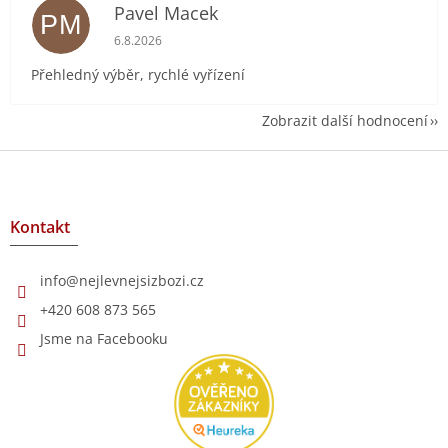
Pavel Macek
PM
Hodnocení obchodu je 5 z 5 hvězdiček.
6.8.2026
Přehledný výběr, rychlé vyřízení
Zobrazit další hodnocení
Z
á
p
a
Kontakt
t
í
info
@
nejlevnejsizbozi.cz
+420 608 873 565
Jsme na Facebooku