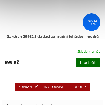
1 099 Kč
–18 %
Garthen 29462 Skládací zahradní lehátko - modrá
Skladem u nás
Průměrné
hodnocení
produktu
899 Kč
Do košíku
je
5,0
z
5
hvězdiček.
ZOBRAZIT VŠECHNY SOUVISEJÍCÍ PRODUKTY