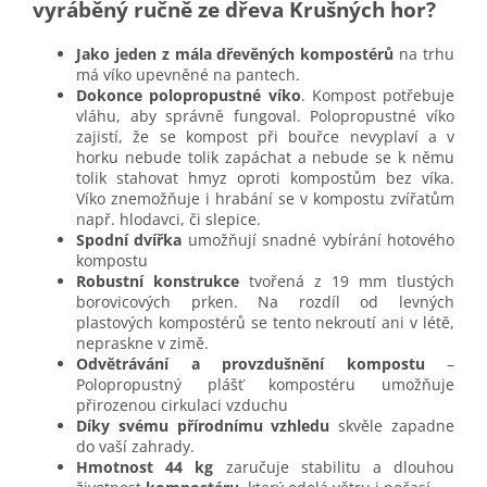
vyráběný ručně ze dřeva Krušných hor?
Jako jeden z mála dřevěných kompostérů
na trhu
má víko upevněné na pantech.
Dokonce polopropustné víko
. Kompost potřebuje
vláhu, aby správně fungoval. Polopropustné víko
zajistí, že se kompost při bouřce nevyplaví a v
horku nebude tolik zapáchat a nebude se k němu
tolik stahovat hmyz oproti kompostům bez víka.
Víko znemožňuje i hrabání se v kompostu zvířatům
např. hlodavci, či slepice.
Spodní dvířka
umožňují snadné vybírání hotového
kompostu
Robustní konstrukce
tvořená z 19 mm tlustých
borovicových prken. Na rozdíl od levných
plastových kompostérů se tento
nekroutí ani v létě,
nepraskne v zimě.
Odvětrávání a provzdušnění kompostu
–
Polopropustný plášť kompostéru umožňuje
přirozenou cirkulaci vzduchu
Díky svému přírodnímu vzhledu
skvěle zapadne
do vaší zahrady.
Hmotnost 44 kg
zaručuje stabilitu a dlouhou