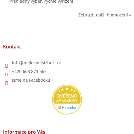
Přehledný výběr, rychlé vyřízení
Zobrazit další hodnocení
Z
á
p
a
Kontakt
t
í
info
@
nejlevnejsizbozi.cz
+420 608 873 565
Jsme na Facebooku
Informace pro Vás