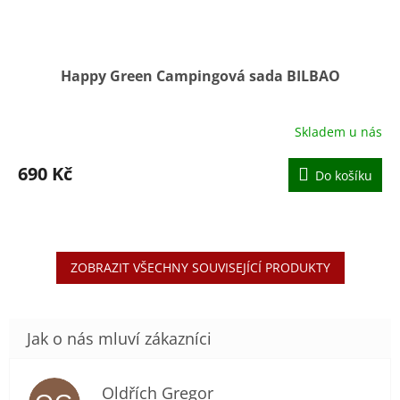
Happy Green Campingová sada BILBAO
Skladem u nás
Průměrné
hodnocení
produktu
690 Kč
Do košíku
je
4,2
z
5
hvězdiček.
ZOBRAZIT VŠECHNY SOUVISEJÍCÍ PRODUKTY
Oldřích Gregor