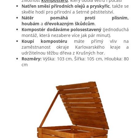
životnost
kompostéru
, který odolá větru i počasí
Natřen směsí přírodních olejů a pryskyřic
, takže se
skvěle hodí pro přírodní a šetrné pěstitelství.
Nátěr pomáhá proti plísním,
houbám
a
dřevokazným škůdcům
.
Kompostér dodáváme polosestavený
(jednoduchá
montáž, která nezabere více jak pár minut).
Koupí kompostéru
máte přímý vliv na
zaměstnanost okraje Karlovarského kraje a
udržitelnou těžbu dřeva z Krušných hor.
Rozměry:
Výška: 103 cm, Šířka: 105 cm, Hloubka: 80
cm