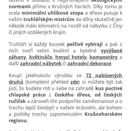
normami
přímo v Krušných horách. Díky tomu je
zcela
minimální uhlíková stopa
a dřevo putuje k
našim
truhlářským mistrům
do dílny skutečně jen
několik málo kilometrů na rozdíl od nábytku z Číny
či jiných vzdálených krajin.
Truhláři si každý kousek
pečlivě vybírají
a pak z
nich tvoří velmi kvalitní a bytelné
vyvýšené
záhony
,
květináče,
hmyzí hotely
,
kompostéry
a
další
zahradní nábytek
či
zahradní dekorace
.
Koupí jakéhokoliv výrobku ze
72 nabízených
druhů
(kompletní přehled
zde
) si můžete být tak
jistí, že budete mít u sebe na zahradě
kus poctivé
chlapské práce
z
českého dřeva, od českých
ručiček
a zároveň tím podpoříte zaměstnanost a o
trochu lepší živobytí v našem krásném, ale bohem
a politiky trochu zapomenutém
Krušnohorském
regionu
.