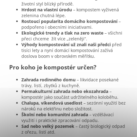
životní styl blízký přírodě.
Hrdost na vlastní úrodu
– kompostem vyživená
zelenina chutná lépe.
Rostoucí popularita domácího kompostování
–
podpořeno i obecními iniciativami.
Ekologické trendy a tlak na zero waste
– všichni
přeci chceme žít více „zeleněji“.
Výhody kompostování
už znali naši předci
před
tisíci lety a nyní domácí kompostování zažívá
doslova boom v obrovském měřítku.
Pro koho je kompostér určen?
Zahrada rodinného domu
– likvidace posekané
trávy, listí, zbytků z kuchyně.
Permakulturní zahrada nebo ekozahrada
–
kompostér jako součást udržitelného koloběhu.
Chalupa, víkendová usedlost
– sezónní využití bez
nároků na elektřinu nebo složitost.
Školní nebo komunitní zahrada
– vzdělávací
využití i praktické zpracování odpadu.
Sad nebo velký pozemek
– častý biologický odpad
z ořezu, listí atd.