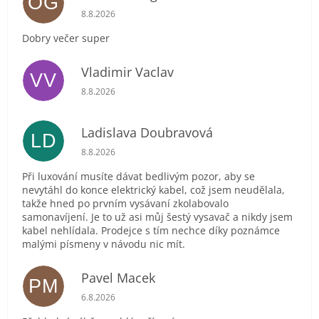
OG
Hodnocení obchodu je 5 z 5 hvězdiček.
8.8.2026
Dobry večer super
Vladimir Vaclav
VV
Hodnocení obchodu je 5 z 5 hvězdiček.
8.8.2026
Ladislava Doubravová
LD
Hodnocení obchodu je 2 z 5 hvězdiček.
8.8.2026
Při luxování musíte dávat bedlivým pozor, aby se
nevytáhl do konce elektrický kabel, což jsem neudělala,
takže hned po prvním vysávaní zkolabovalo
samonavíjení. Je to už asi můj šestý vysavač a nikdy jsem
kabel nehlídala. Prodejce s tím nechce díky poznámce
malými písmeny v návodu nic mít.
Pavel Macek
PM
Hodnocení obchodu je 5 z 5 hvězdiček.
6.8.2026