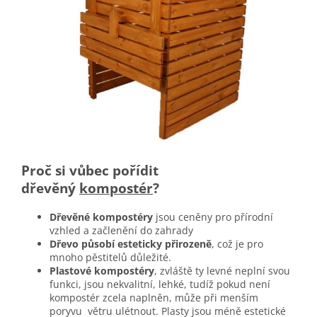
Proč si vůbec pořídit
dřevěný
kompostér
?
D
řevěné kompostéry
jsou ceněny pro přírodní
vzhled a začlenění do zahrady
Dřevo působí esteticky přirozeně
, což je pro
mnoho pěstitelů důležité.
Plastové kompostéry
, zvláště ty levné neplní svou
funkci, jsou nekvalitní, lehké, tudíž pokud není
kompostér zcela naplněn, může při menším
poryvu větru ulétnout. Plasty jsou méně estetické