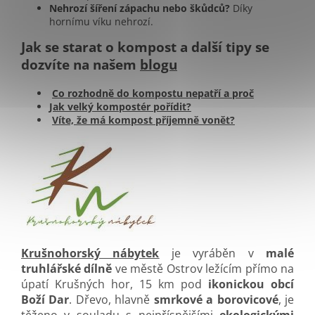
Nehrozí šíření zápachu nebo škůdců?
Díky
hornímu víku nehrozí.
Jak se starat o kompost a další tipy se
dozvíte na našem
blogu
Co rozhodně do kompostu nepatří a proč
Jak velký kompostér pořídit?
Víte, že má kompost příjemně vonět?
Krušnohorský nábytek
je vyráběn v
malé
truhlářské dílně
ve městě Ostrov ležícím přímo na
úpatí Krušných hor, 15 km pod
ikonickou obcí
Boží Dar
. Dřevo, hlavně
smrkové a borovicové
, je
těženo v souladu s nejpřísnějšími
ekologickými