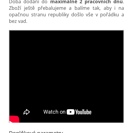
Doba dodání do
maximálně 2 pracovních dnů
.
Zboží ještě přebalujeme a balíme tak, aby i na
opačnou stranu republiky došlo vše v pořádku a
bez vad.
Doplňkové parametry