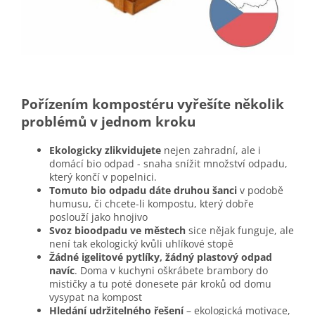
Pořízením kompostéru vyřešíte několik
problémů v jednom kroku
Ekologicky zlikvidujete
nejen zahradní, ale i
domácí bio odpad - snaha snížit množství odpadu,
který končí v popelnici.
Tomuto bio odpadu dáte druhou šanci
v podobě
humusu, či chcete-li kompostu, který dobře
poslouží jako hnojivo
Svoz bioodpadu ve městech
sice nějak funguje, ale
není tak ekologický kvůli uhlíkové stopě
Žádné igelitové pytlíky, žádný plastový odpad
navíc
. Doma v kuchyni oškrábete brambory do
mističky a tu poté donesete pár kroků od domu
vysypat na kompost
Hledání udržitelného řešení
– ekologická motivace,