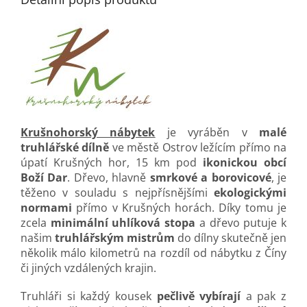
Krušnohorský nábytek
je vyráběn v
malé
truhlářské dílně
ve městě Ostrov ležícím přímo na
úpatí Krušných hor, 15 km pod
ikonickou obcí
Boží Dar
. Dřevo, hlavně
smrkové a borovicové
, je
těženo v souladu s nejpřísnějšími
ekologickými
normami
přímo v Krušných horách. Díky tomu je
zcela
minimální uhlíková stopa
a dřevo putuje k
našim
truhlářským mistrům
do dílny skutečně jen
několik málo kilometrů na rozdíl od nábytku z Číny
či jiných vzdálených krajin.
Truhláři si každý kousek
pečlivě vybírají
a pak z