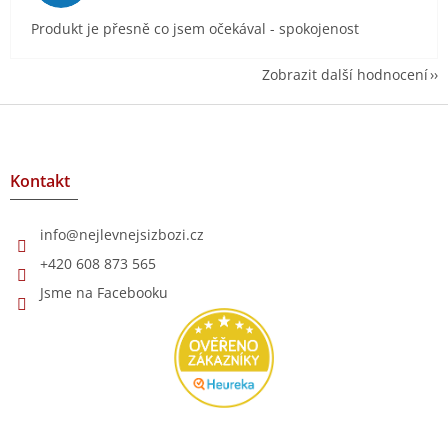
Produkt je přesně co jsem očekával - spokojenost
Zobrazit další hodnocení
Z
á
p
a
Kontakt
t
í
info
@
nejlevnejsizbozi.cz
+420 608 873 565
Jsme na Facebooku