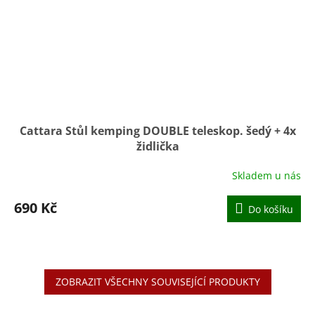
Cattara Stůl kemping DOUBLE teleskop. šedý + 4x
židlička
Skladem u nás
Průměrné
hodnocení
produktu
690 Kč
Do košíku
je
4,8
z
5
hvězdiček.
ZOBRAZIT VŠECHNY SOUVISEJÍCÍ PRODUKTY