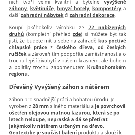
nich tvoří velmi kvalitní a bytelné
vyvýšené
záhony
,
květináče,
hmyzí hotely
,
kompostéry
a
další
zahradní nábytek
či
zahradní dekorace
.
Koupí jakéhokoliv výrobku ze
72 nabízených
druhů
(kompletní přehled
zde
) si můžete být tak
jistí, že budete mít u sebe na zahradě
kus poctivé
chlapské práce
z
českého dřeva, od českých
ručiček
a zároveň tím podpoříte zaměstnanost a o
trochu lepší živobytí v našem krásném, ale bohem
a politiky trochu zapomenutém
Krušnohorském
regionu
.
Dřevěný Vyvýšený záhon s nátěrem
záhon pro snadnější práci a bohatou úrodu. Je
vyroben z
28 mm
silného materiálu a
je povrchově
ošetřen olejovou matnou lazurou, která se po
letech neloupe, nepraská a dá se přetírat
jakýmkoliv nátěrem určeným na dřevo
.
Geotextilie je součást balení
produktu a slouží k