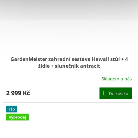
GardenMeister zahradní sestava Hawaii stůl + 4
židle + slunečník antracit
Skladem u nás
2 999 Kč
Do košíku
Tip
Výprodej