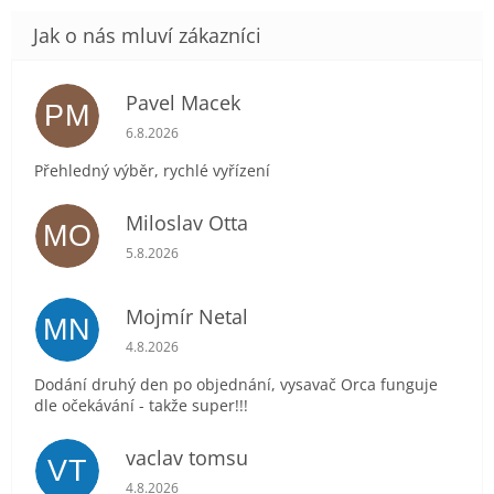
Pavel Macek
PM
Hodnocení obchodu je 5 z 5 hvězdiček.
6.8.2026
Přehledný výběr, rychlé vyřízení
Miloslav Otta
MO
Hodnocení obchodu je 5 z 5 hvězdiček.
5.8.2026
Mojmír Netal
MN
Hodnocení obchodu je 5 z 5 hvězdiček.
4.8.2026
Dodání druhý den po objednání, vysavač Orca funguje
dle očekávání - takže super!!!
vaclav tomsu
VT
Hodnocení obchodu je 5 z 5 hvězdiček.
4.8.2026