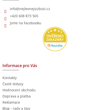
t
í
info
@
nejlevnejsizbozi.cz
+420 608 873 565
Jsme na Facebooku
Informace pro Vás
Kontakty
Časté dotazy
Hodnocení obchodu
Doprava a platba
Reklamace
Blog - rady a tipy