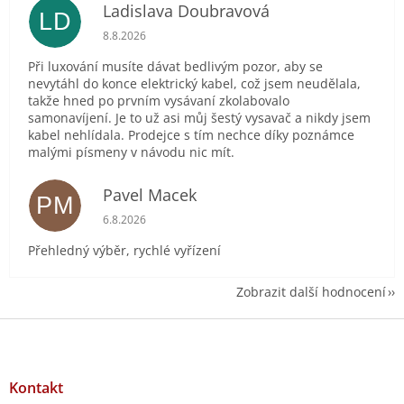
Ladislava Doubravová
LD
Hodnocení obchodu je 2 z 5 hvězdiček.
8.8.2026
Při luxování musíte dávat bedlivým pozor, aby se
nevytáhl do konce elektrický kabel, což jsem neudělala,
takže hned po prvním vysávaní zkolabovalo
samonavíjení. Je to už asi můj šestý vysavač a nikdy jsem
kabel nehlídala. Prodejce s tím nechce díky poznámce
malými písmeny v návodu nic mít.
Pavel Macek
PM
Hodnocení obchodu je 5 z 5 hvězdiček.
6.8.2026
Přehledný výběr, rychlé vyřízení
Zobrazit další hodnocení
Z
á
p
a
Kontakt