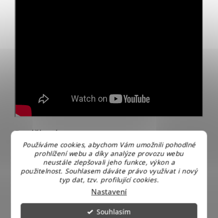
Doplňkové parametry
Používáme cookies, abychom Vám umožnili pohodlné
Kategorie
:
Nejlevnější stojany na víno
prohlížení webu a díky analýze provozu webu
neustále zlepšovali jeho funkce, výkon a
Záruka
:
2 roky
použitelnost. Souhlasem dáváte právo využívat i nový
Hmotnost
:
9.1 kg
typ dat, tzv. profilující cookies.
Nastavení
Souhlasím