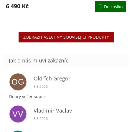
6 490 Kč
Do košíku
ZOBRAZIT VŠECHNY SOUVISEJÍCÍ PRODUKTY
Oldřích Gregor
OG
Hodnocení obchodu je 5 z 5 hvězdiček.
8.8.2026
Dobry večer super
Vladimir Vaclav
VV
Hodnocení obchodu je 5 z 5 hvězdiček.
8.8.2026