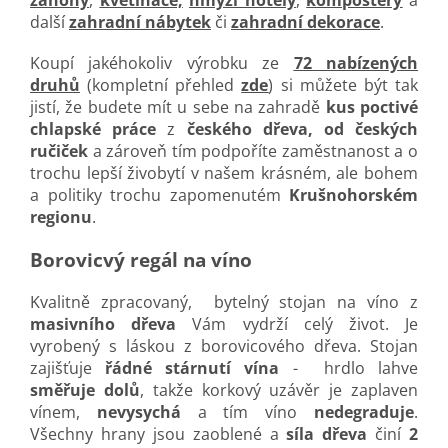
záhony
,
květináče,
hmyzí hotely
,
kompostéry
a
další
zahradní nábytek
či
zahradní dekorace
.
Koupí jakéhokoliv výrobku ze
72 nabízených
druhů
(kompletní přehled
zde
) si můžete být tak
jistí, že budete mít u sebe na zahradě
kus poctivé
chlapské práce
z
českého dřeva, od českých
ručiček
a zároveň tím podpoříte zaměstnanost a o
trochu lepší živobytí v našem krásném, ale bohem
a politiky trochu zapomenutém
Krušnohorském
regionu
.
Borovicvý regál na víno
Kvalitně zpracovaný, bytelný stojan na víno z
masivního dřeva
Vám vydrží celý život. Je
vyrobený s láskou z borovicového dřeva. Stojan
zajišťuje
řádné stárnutí vína
- hrdlo lahve
směřuje dolů
, takže korkový uzávěr je zaplaven
vínem,
nevysychá
a tím víno
nedegraduje
.
Všechny hrany jsou zaoblené a
síla dřeva
činí
2