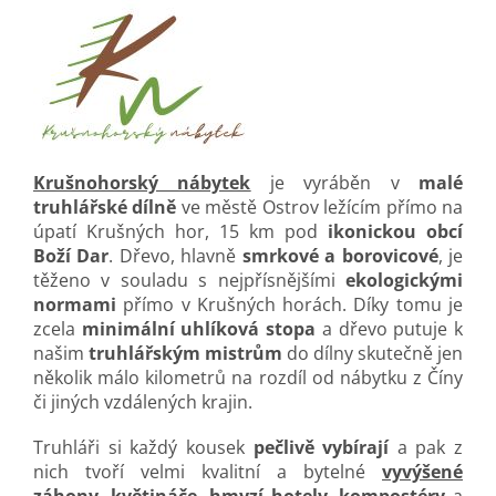
Krušnohorský nábytek
je vyráběn v
malé
truhlářské dílně
ve městě Ostrov ležícím přímo na
úpatí Krušných hor, 15 km pod
ikonickou obcí
Boží Dar
. Dřevo, hlavně
smrkové a borovicové
, je
těženo v souladu s nejpřísnějšími
ekologickými
normami
přímo v Krušných horách. Díky tomu je
zcela
minimální uhlíková stopa
a dřevo putuje k
našim
truhlářským mistrům
do dílny skutečně jen
několik málo kilometrů na rozdíl od nábytku z Číny
či jiných vzdálených krajin.
Truhláři si každý kousek
pečlivě vybírají
a pak z
nich tvoří velmi kvalitní a bytelné
vyvýšené