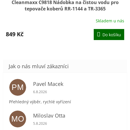
Cleanmaxx C9818 Nádobka na čistou vodu pro
tepovače koberů RR-1144 a TR-3365
Skladem u nás
849 Kč
Do košíku
Pavel Macek
PM
Hodnocení obchodu je 5 z 5 hvězdiček.
6.8.2026
Přehledný výběr, rychlé vyřízení
Miloslav Otta
MO
Hodnocení obchodu je 5 z 5 hvězdiček.
5.8.2026