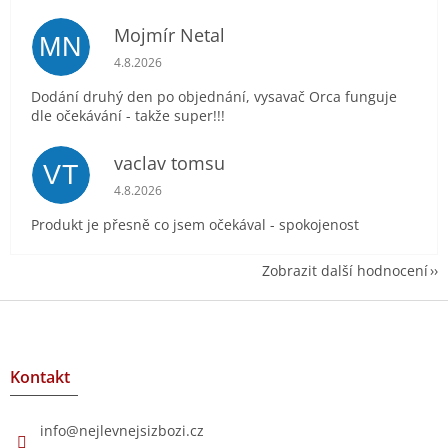
Mojmír Netal
MN
Hodnocení obchodu je 5 z 5 hvězdiček.
4.8.2026
Dodání druhý den po objednání, vysavač Orca funguje
dle očekávání - takže super!!!
vaclav tomsu
VT
Hodnocení obchodu je 5 z 5 hvězdiček.
4.8.2026
Produkt je přesně co jsem očekával - spokojenost
Zobrazit další hodnocení
Z
á
p
a
Kontakt
t
í
info
@
nejlevnejsizbozi.cz