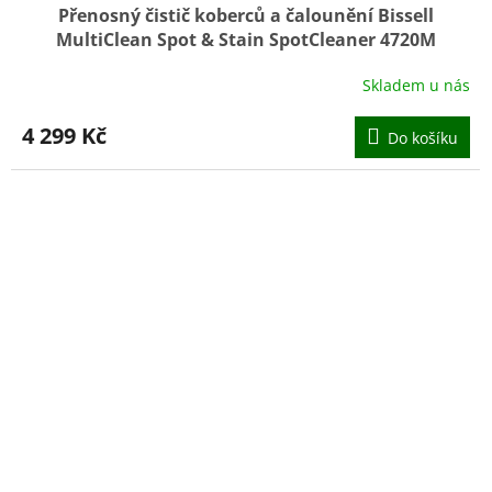
Přenosný čistič koberců a čalounění Bissell
MultiClean Spot & Stain SpotCleaner 4720M
Skladem u nás
4 299 Kč
Do košíku