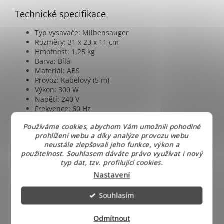
Technické specifikace
Typ vysavače: Milbensauger
Rozměry: 31 x 23 x 11 cm
Hmotnost: 1,25 kg
Barva: Bílá
Materiál: ABS
Provoz: Kabelový (5 m)
Výkon: 300 W
Napětí: 240 V
Frekvence: 60 Hz
Ochranná třída: II
Používáme cookies, abychom Vám umožnili pohodlné
Objevte, jak antibakteriální vysavače
prohlížení webu a díky analýze provozu webu
neustále zlepšovali jeho funkce, výkon a
pomáhají udržet váš domov hygienicky
použitelnost. Souhlasem dáváte právo využívat i nový
čistý a bez alergenů - přečtěte si náš
blog
typ dat, tzv. profilující cookies.
Nastavení
Antibakteriální vysavač na peřiny a gauče: Zatočí s
roztoči!
Souhlasím
Zimní spaní? Typy náplní do peřin a dek
Odmítnout