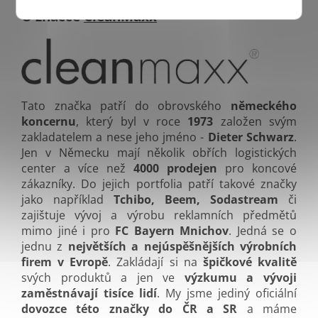
O značce
CleanMaxx
Tato značka patří do obrovského
německého
koncernu
, který byl v roce
1973
založen svým
zakladatelem a nese jeho jméno -
Dieter Schwarz
.
Jen v Německu mají několik obřích logistických
center a více než
4000 prodejen
pro koncové
zákazníky. Do jejich portfolia patří takové značky
jako například
Tchibo, Beem, Sodastream
či
zajištuje vývoj a výrobu reklamních předmětů
mimo jiné i pro
FC Bayern Mnichov
. Jedná se o
jednu z
největších a nejúspěšnějších výrobních
firem v Evropě
. Zakládají si na
špičkové kvalitě
svých produktů a jen ve
výzkumu a vývoji
zaměstnávají tisíce lidí
. My jsme jediný oficiální
dovozce této značky do ČR a SR
a máme