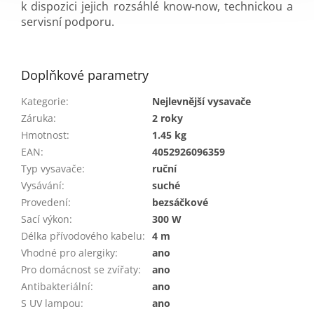
k dispozici jejich rozsáhlé know-now, technickou a
servisní podporu.
Doplňkové parametry
Kategorie
:
Nejlevnější vysavače
Záruka
:
2 roky
Hmotnost
:
1.45 kg
EAN
:
4052926096359
Typ vysavače
:
ruční
Vysávání
:
suché
Provedení
:
bezsáčkové
Sací výkon
:
300 W
Délka přívodového kabelu
:
4 m
Vhodné pro alergiky
:
ano
Pro domácnost se zvířaty
:
ano
Antibakteriální
:
ano
S UV lampou
:
ano