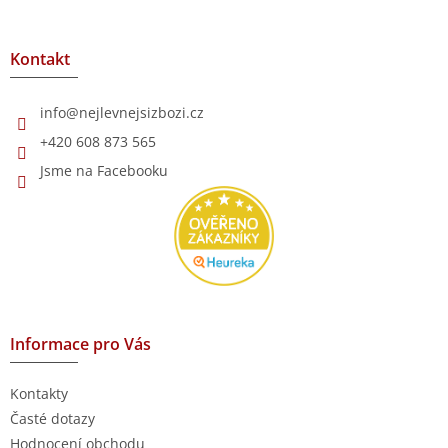
á
p
a
Kontakt
t
í
info
@
nejlevnejsizbozi.cz
+420 608 873 565
Jsme na Facebooku
Informace pro Vás
Kontakty
Časté dotazy
Hodnocení obchodu