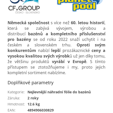
Německá společnost
s více než
60. letou historií
,
která se zabývá vývojem, výrobou a
distribucí
bazénů a kompletního příslušenství
pro bazény
se od roku 2022 snaží uchytit i na
českém a slovenském trhu.
Oproti svým
konkurentům
nabízí
lepší
prozákaznické
ceny a
vysokou kvalitou svých výrobk
ů už jen díky tomu,
že většinu produktů
vyrábí v Evropě
. S tímto
přístupem se ztotožňujeme i my, proto jejich
kompletní sortiment nabízíme.
Doplňkové parametry
Kategorie
:
Nejlevnější náhradní fólie do bazénů
Záruka
:
2 roky
Hmotnost
:
12.6 kg
EAN
:
4894906030829