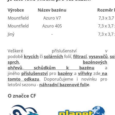
Výrobce
Název bazénu
Rozměr 
Mountfield
Azuro V7
7,3 x 3,7
Mountfield
Azuro 405
7,3 x 3,7
Jiný
-
7,3 x 3,7
Veškeré příslušenství v
podobě
krycích
či
solárních
folií,
filtrací
,
vysavačů
,
so
sprch
,
bazénových
ohřevů
,
schůdkům k bazénu
a
jiného
příslušenství
pro
bazény
a
vířivky
zde
na
tomto odkazu
. Doporučujeme i novinku pro
letošní sezonu -
náhradní bazenové foli
e
.
O značce CF