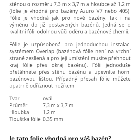
stěnou o rozměru 7,3 m x 3,7 m a hloubce až 1,2 m
(fólie je vhodná pro bazény Azuro V7 nebo 405).
Fólie je vhodná jak pro nové bazény, tak i na
výměnu do již postavených bazénů. Jedná se o
kvalitní fólii odolnou vůči oděru a bazénové chemii.
Fólie je uzpůsobená pro jednoduchou instalaci
systémem Overlap (bazénová fólie není na vrchní
straně zesílená a pro její umístění musíte přehnout
kraj fólie přes okraj bazénu). Fólii jednoduše
přetáhnete přes stěnu bazénu a upevníte horní
bazénovou lištou. Případný přesah fólie můžete
opatrně odříznout nožíkem.
Tvar
ovál
Průměr
7,3 m x 3,7 m
Hloubka
1,2 m
Tloušťka fólie
0,35 mm
Je tato folie vhodná pro váš bazén?