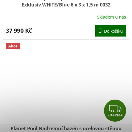
Exklusiv WHITE/Blue 6 x 3 x 1,5 m 0032
Skladem u nás
37 990 Kč
Do košíku
Akce
Z
ZDARMA
D
Planet Pool Nadzemní bazén s ocelovou stěnou