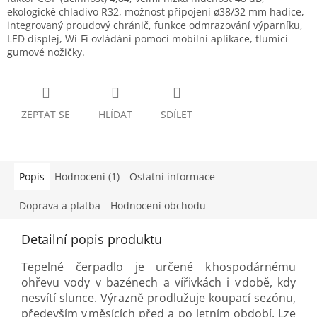
ekologické chladivo R32, možnost připojení
ø
38/32 mm
hadice,
integrovaný proudový chránič, funkce odmrazování výparníku,
LED displej, Wi-Fi ovládání pomocí mobilní aplikace, tlumicí
gumové nožičky.
ZEPTAT SE
HLÍDAT
SDÍLET
Popis
Hodnocení (1)
Ostatní informace
Doprava a platba
Hodnocení obchodu
Detailní popis produktu
Tepelné čerpadlo je určené k hospodárnému
ohřevu vody v bazénech a vířivkách i v době, kdy
nesvítí slunce. Výrazně prodlužuje koupací sezónu,
především v měsících před a po letním období. Lze