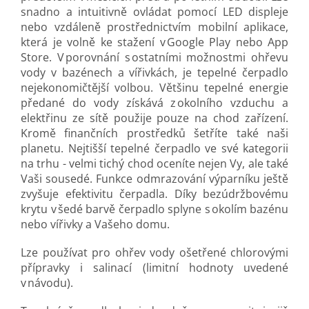
snadno a intuitivně ovládat pomocí LED displeje
nebo vzdáleně prostřednictvím mobilní aplikace,
která je volně ke stažení v Google Play nebo App
Store. V porovnání s ostatními možnostmi ohřevu
vody v bazénech a vířivkách, je tepelné čerpadlo
nejekonomičtější volbou. Většinu tepelné energie
předané do vody získává z okolního vzduchu a
elektřinu ze sítě použije pouze na chod zařízení.
Kromě finančních prostředků šetříte také naši
planetu. Nejtišší tepelné čerpadlo ve své kategorii
na trhu - velmi tichý chod oceníte nejen Vy, ale také
Vaši sousedé. Funkce odmrazování výparníku ještě
zvyšuje efektivitu čerpadla. Díky bezúdržbovému
krytu v šedé barvě čerpadlo splyne s okolím bazénu
nebo vířivky a Vašeho domu.
Lze používat pro ohřev vody ošetřené chlorovými
přípravky i salinací (limitní hodnoty uvedené
v návodu).