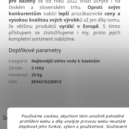
pro bazény
se od roku 2022 snaží uchytit i na
českém a slovenském trhu.
Oproti svým
konkurentům
nabízí
lepší
prozákaznické
ceny a
vysokou kvalitou svých výrobk
ů už jen díky tomu,
že většinu produktů
vyrábí v Evropě
. S tímto
přístupem se ztotožňujeme i my, proto jejich
kompletní sortiment nabízíme.
Doplňkové parametry
Kategorie
:
Nejlevnější ohřev vody k bazénům
Záruka
:
2 roky
Hmotnost
:
33 kg
EAN
:
8594216230013
Používáme cookies, abychom Vám umožnili pohodlné
Související produkty
prohlížení webu a díky analýze provozu webu neustále
zlepšovali jeho funkce, výkon a použitelnost. Souhlasem