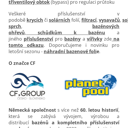
tříventilový obtok
(bypass) pro regulaci průtoku
Veškeré příslušenství v
podobě
krycích
či
solárních
folií,
filtrací
,
vysavačů
,
so
sprch
,
bazénových
ohřevů
,
schůdkům k bazénu
a
jiného
příslušenství
pro
bazény
a
vířivky
zde
na
tomto odkazu
. Doporučujeme i novinku pro
letošní sezonu -
náhradní bazenové foli
e
.
O značce CF
Německá společnost
s více než
60. letou historií
,
která se zabývá vývojem, výrobou a
distribucí
bazénů a kompletního příslušenství