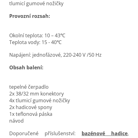
tlumicí gumové nožičky
Provozní rozsah:
Okolní teplota: 10 – 43℃
Teplota vody: 15 - 40℃
Napájení: jednofázové, 220-240 V /50 Hz
Obsah balení:
tepelné čerpadlo
2x 38/32 mm konektory
4x tlumicí gumové nožičky
2x hadicové spony
1x teflonová páska
návod
Doporučené příslušenství:
bazénové hadice
,