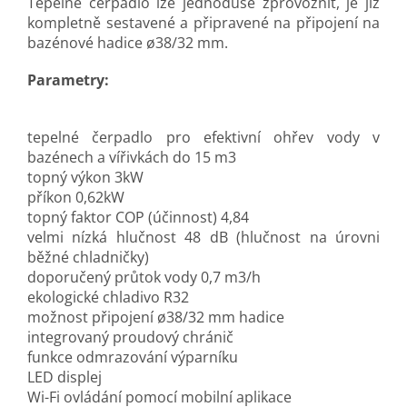
Tepelné čerpadlo lze jednoduše zprovoznit, je již
kompletně sestavené a připravené na připojení na
bazénové hadice ø38/32 mm.
Parametry:
tepelné čerpadlo pro efektivní ohřev vody v
bazénech a vířivkách do 15
m3
topný výkon 3kW
příkon 0,62kW
topný faktor COP (účinnost) 4,84
velmi nízká hlučnost 48 dB (hlučnost na úrovni
běžné chladničky)
doporučený průtok vody 0,7 m3/h
ekologické chladivo R32
možnost připojení
ø
38/32 mm
hadice
integrovaný proudový chránič
funkce odmrazování výparníku
LED displej
Wi-Fi ovládání pomocí mobilní aplikace