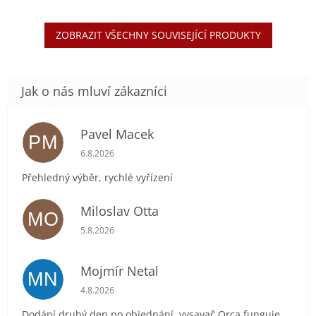
ZOBRAZIT VŠECHNY SOUVISEJÍCÍ PRODUKTY
Pavel Macek
PM
Hodnocení obchodu je 5 z 5 hvězdiček.
6.8.2026
Přehledný výběr, rychlé vyřízení
Miloslav Otta
MO
Hodnocení obchodu je 5 z 5 hvězdiček.
5.8.2026
Mojmír Netal
MN
Hodnocení obchodu je 5 z 5 hvězdiček.
4.8.2026
Dodání druhý den po objednání, vysavač Orca funguje