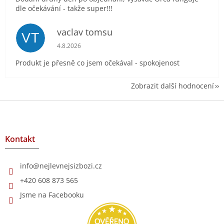
dle očekávání - takže super!!!
vaclav tomsu
VT
Hodnocení obchodu je 5 z 5 hvězdiček.
4.8.2026
Produkt je přesně co jsem očekával - spokojenost
Zobrazit další hodnocení
Z
á
p
a
Kontakt
t
í
info
@
nejlevnejsizbozi.cz
+420 608 873 565
Jsme na Facebooku