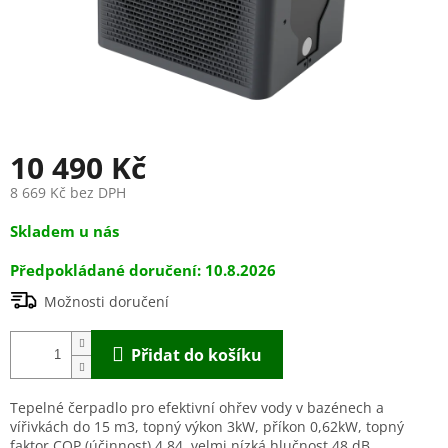
10 490 Kč
8 669 Kč bez DPH
Měrná
Skladem u nás
cena:
10.8.2026
Možnosti doručení
Přidat do košíku
Tepelné čerpadlo pro efektivní ohřev vody v bazénech a
vířivkách do 15
m3, topný výkon 3kW, příkon 0,62kW, topný
faktor COP (účinnost) 4,84, velmi nízká hlučnost 48 dB,