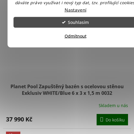
dáváte právo využívat i nový typ dat, tzv. profilující cookies
Nastavení
Souhlasím
Odmítnout
Planet Pool Zapuštěný bazén s ocelovou stěnou
Exklusiv WHITE/Blue 6 x 3 x 1,5 m 0032
Skladem u nás
37 990 Kč
Do košíku