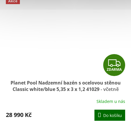
Akce
Z
ZDARMA
D
Planet Pool Nadzemní bazén s ocelovou stěnou
A
Classic white/blue 5,35 x 3 x 1,2 41029
- včetně
skimmeru
R
Skladem u nás
M
28 990 Kč
Do košíku
A