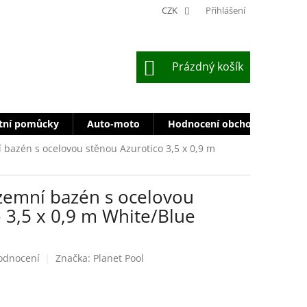
CZK
Přihlášení
NÁKUPNÍ
Prázdný košík
KOŠÍK
tní pomůcky
Auto-moto
Hodnocení obchodu
Zn
 bazén s ocelovou stěnou Azurotico 3,5 x 0,9 m
zemní bazén s ocelovou
 3,5 x 0,9 m White/Blue
odnocení
Značka:
Planet Pool