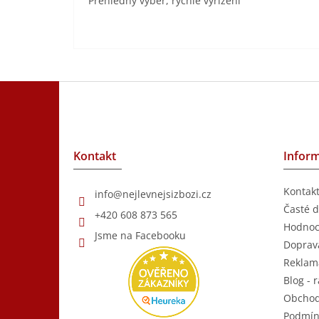
Přehledný výběr, rychlé vyřízení
Z
á
p
a
t
Kontakt
Inform
í
Kontak
info
@
nejlevnejsizbozi.cz
Časté d
+420 608 873 565
Hodnoc
Jsme na Facebooku
Doprava
Reklam
Blog - r
Obchod
Podmín