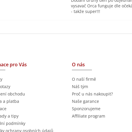
Dodání druhý den po objednán
vysavač Orca funguje dle oček
- takže super!!!
ace pro Vás
O nás
ty
O naší firmě
otazy
Náš tým
ení obchodu
Proč u nás nakoupit?
 a platba
Naše garance
ace
Sponzorujeme
ady a tipy
Affiliate program
ní podmínky
ky ochrany osobních údajů