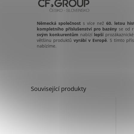
Německá společnost
s více než
60. letou hist
kompletního příslušenství pro bazény
se od r
svým konkurentům
nabízí
lepší
prozákaznick
většinu produktů
vyrábí v Evropě
. S tímto př
nabízíme.
Související produkty