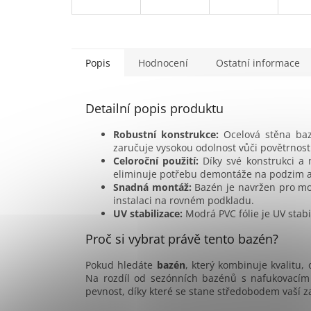
Popis
Hodnocení
Ostatní informace
Detailní popis produktu
Robustní konstrukce:
Ocelová stěna baz
zaručuje vysokou odolnost vůči povětrnost
Celoroční použití:
Díky své konstrukci a 
eliminuje potřebu demontáže na podzim a 
Snadná montáž:
Bazén je navržen pro mo
instalaci na rovném podkladu.
UV stabilizace:
Modrá PVC fólie je UV stabil
Proč si vybrat právě tento bazén?
Pokud hledáte
bazén
, který kombinuje kvalitu, 
Na rozdíl od sezónních bazénů s nafukovacím 
pevnost, díky které se stane středobodem vaší z