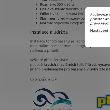
Rozměry:
350 x 90 cm
Ocelová stěna:
tloušťka 0,3 mm
Fólie:
UV stabilizovaná PVC, tloušťka 0,2 
Používáme c
Skimmer:
předvyražený otvor pro skimmer 
provozu web
Norma:
odpovídá evropské normě pro baz
právo využív
Nastavení
Instalace a údržba
Instalace tohoto bazénu je jednoduchá a zvlád
materiálům a modernímu designu je údržba sn
rodinou a přáteli.
Veškeré příslušenství v
podobě
krycích
či
solárních
folií,
filtrací
,
vysava
jiného
příslušenství
pro
bazény
a
vířivky
zde
na
O značce CF