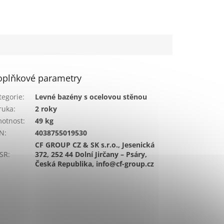
oplňkové parametry
tegorie
:
Levné bazény s ocelovou stěnou
ruka
:
2 roky
otnost
:
49 kg
N
:
4038755019530
CF GROUP CZ & SK s.r.o., Jesenická
SR
:
372, 252 44 Dolní Jirčany – Psáry,
Česká Republika, info@cf-group.cz