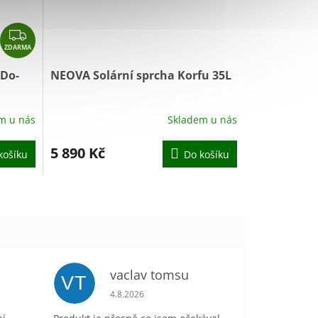
Z
ZDARMA
D
A
 Do-
NEOVA Solární sprcha Korfu 35L
R
M
A
m u nás
Skladem u nás
5 890 Kč
košíku
Do košíku
vaclav tomsu
VT
je 5 z 5 hvězdiček.
Hodnocení obchodu je 5 z 5 hvězdiček.
4.8.2026