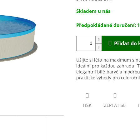
0,0
z
Měrná
Skladem u nás
5
cena:
hvězdiček.
1
Přidat do 
Užijte si léto na maximum s
ideální pro každou zahradu.
elegantní bílé barvě a modrou 
praktické výhody pro celoroční
TISK
ZEPTAT SE