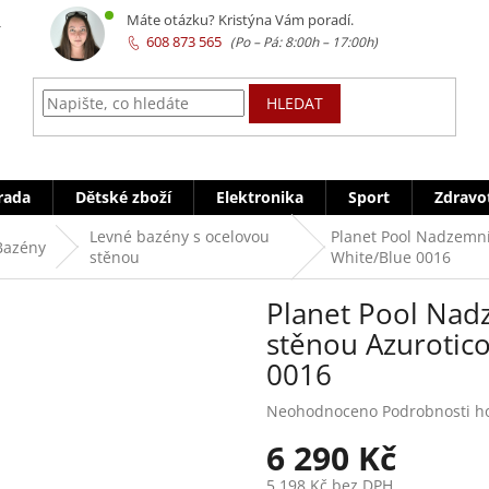
z
Máte otázku? Kristýna Vám poradí.
608 873 565
HLEDAT
rada
Dětské zboží
Elektronika
Sport
Zdravo
Levné bazény s ocelovou
Planet Pool Nadzemní
Bazény
stěnou
White/Blue 0016
Planet Pool Nad
stěnou Azurotico
0016
Průměrné
Neohodnoceno
Podrobnosti h
hodnocení
6 290 Kč
produktu
je
5 198 Kč bez DPH