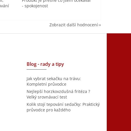
í,
Produkt je přesně co jsem očekával
ávání
- spokojenost
Zobrazit další hodnocení
Blog - rady a tipy
Jak vybrat sekačku na trávu:
Kompletní průvodce
Nejlepší horzkovzdušná fritéza ?
Velký srovnávací test
Kolik stojí tepování sedačky: Praktický
průvodce pro každého