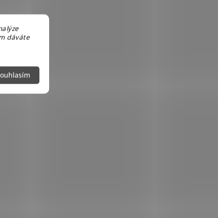
nalýze
em dáváte
ouhlasím