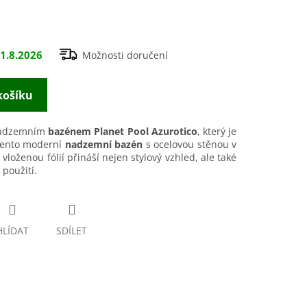
1.8.2026
Možnosti doručení
košíku
 nadzemním
bazénem Planet Pool Azurotico
, který je
 Tento moderní
nadzemní bazén
s ocelovou stěnou v
vloženou fólií přináší nejen stylový vzhled, ale také
 použití.
HLÍDAT
SDÍLET