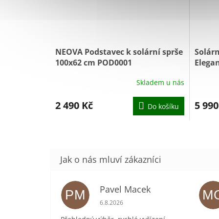
NEOVA Podstavec k solární sprše
Solárn
100x62 cm POD0001
Elega
Skladem u nás
2 490 Kč
5 990
Do košíku
Pavel Macek
PM
M
Hodnocení obchodu je 5 z 5 hvězdič
6.8.2026