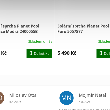
í sprcha Planet Pool
Solární sprcha Planet Pool
nce Modrá 2400055B
Foro 5057877
Skladem u nás
Sklade
Průměrné
hodnocení
produktu
 Kč
5 490 Kč
Do košíku
Do 
je
1,0
z
5
hvězdiček.
Miloslav Otta
Mojmír Netal
O
MN
ek.
Hodnocení obchodu je 5 z 5 hvězdiček.
Hodnocení obchodu 
5.8.2026
4.8.2026