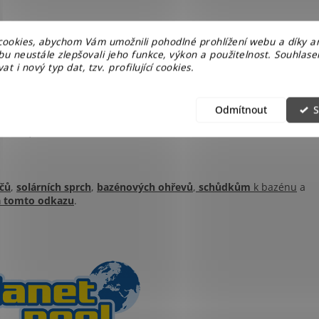
mm, barva modrá
ookies, abychom Vám umožnili pohodlné prohlížení webu a díky a
Planet Pool CF (148 x 140 mm) a vratnou trysku (60 mm)
u neustále zlepšovali jeho funkce, výkon a použitelnost. Souhlas
ény EN 16562-3
at i nový typ dat, tzv. profilující cookies.
Odmítnout
S
nete ji s pomocí podrobného montážního návodu. Díky kvalitním
adná, což vám umožní více času strávit relaxací a zábavou s
čů
,
solárních
sprch
,
bazénových
ohřevů
,
schůdkům
k bazénu
a
 tomto odkazu
.