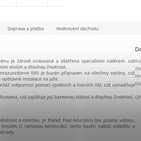
Doprava a platba
Hodnocení obchodu
D
énu je žárově zinkovaná a ošetřená speciálním nátěrem, což
Ka
ním vlivům a dlouhou životnost.
Zá
mrazuvzdorné fólii je bazén připraven na všechny sezóny, což
Hm
opětovné instalace na jaře.
EA
ntáž svépomocí pomocí spodních a horních lišt, což usnadňuje
izovaná, což zajišťuje její barevnou stálost a dlouhou životnost.
GP
odolnost a estetiku, je Planet Pool Azurotico tou pravou volbou.
límcem či rámovou konstrukcí, tento bazén nabízí stabilitu a
ahrady.