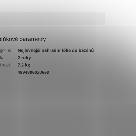
lňkové parametry
gorie
:
Nejlevnější náhradní fólie do bazénů
ka
:
2 roky
tnost
:
7.2 kg
:
4894906030669