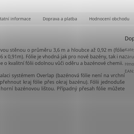
tatní informace
Doprava a platba
Hodnocení obchodu
Dop
vou stěnou o průměru 3,6 m a hloubce až 0,92 m (fólie
Kate
x 0,91m). Fólie je vhodná jak pro nové bazény, tak i na
Záru
 o kvalitní fólii odolnou vůči oděru a bazénové chemii.
Hmo
EAN
alaci systémem Overlap (bazénová fólie není na vrchní
 přehnout kraj fólie přes okraj bazénu). Fólii jednoduše
horní bazénovou lištou. Případný přesah fólie můžete