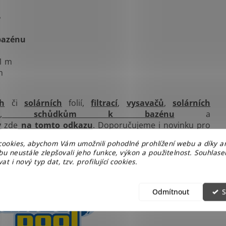
?
bazénu
91 m
m
ch
či
solárních
folií,
filtrací
,
vysavačů
,
solárních
ů
,
schůdkům k bazénu
a
y
zde
na tomto odkazu
. Doporučujeme i novinku pro
ookies, abychom Vám umožnili pohodlné prohlížení webu a díky a
u neustále zlepšovali jeho funkce, výkon a použitelnost. Souhlas
at i nový typ dat, tzv. profilující cookies.
Odmítnout
S