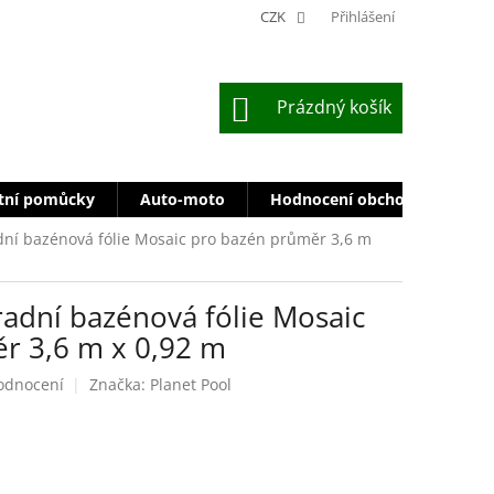
CZK
Přihlášení
NÁKUPNÍ
Prázdný košík
KOŠÍK
tní pomůcky
Auto-moto
Hodnocení obchodu
Zn
dní bazénová fólie Mosaic pro bazén průměr 3,6 m
adní bazénová fólie Mosaic
r 3,6 m x 0,92 m
odnocení
Značka:
Planet Pool