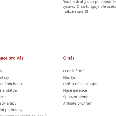
Dodání druhý den po objednán
vysavač Orca funguje dle oček
- takže super!!!
ace pro Vás
O nás
ty
O naší firmě
otazy
Náš tým
ení obchodu
Proč u nás nakoupit?
 a platba
Naše garance
ace
Sponzorujeme
ady a tipy
Affiliate program
ní podmínky