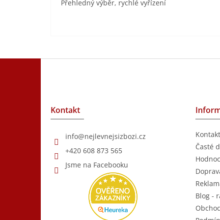
Přehledný výběr, rychlé vyřízení
Z
á
p
a
t
Kontakt
Inform
í
Kontak
info
@
nejlevnejsizbozi.cz
Časté d
+420 608 873 565
Hodnoc
Jsme na Facebooku
Doprava
Reklam
Blog - r
Obchod