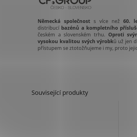
Německá společnost
s více než
60. l
distribucí
bazénů a kompletního přísluš
českém a slovenském trhu.
Oproti sv
vysokou kvalitou svých výrobk
ů už jen 
přístupem se ztotožňujeme i my, proto jej
Související produkty