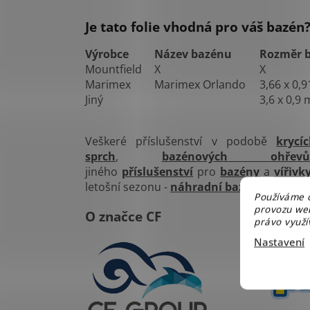
Je tato folie vhodná pro váš bazén
Výrobce
Název bazénu
Rozměr 
Mountfield
X
X
Marimex
Marimex Orlando
3,66 x 0,
Jiný
3,6 x 0,9 
Veškeré příslušenství v podobě
krycí
sprch
,
bazénových ohřev
jiného
příslušenství
pro
bazény
a
vířivk
letošní sezonu -
náhradní bazenové foli
e
.
Používáme c
provozu web
O značce CF
právo využív
Nastavení