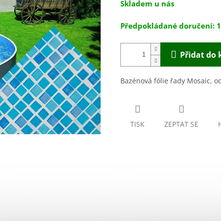
Skladem u nás
5
cena:
hvězdiček.
1
Přidat do 
Bazénová fólie řady Mosaic, o
TISK
ZEPTAT SE