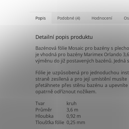
Popis
Podobné (4)
Hodnocení
Os
Detailní popis produktu
Bazénová fólie Mosaic pro bazény s plecho
je vhodná pro bazény Marimex Orlando 3,66 
výměnu do již postavených bazénů. Jedná se
Fólie je uzpůsobená pro jednoduchou inst
straně zesílená a pro její umístění musíte
přetáhnete přes stěnu bazénu a upevníte 
opatrně odříznout nožíkem.
Tvar
kruh
Průměr
3,6 m
Hloubka
0,92 m
Tloušťka fólie
0,25 mm