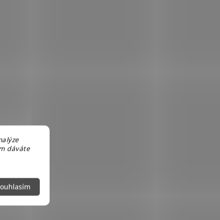
nalýze
em dáváte
ouhlasím