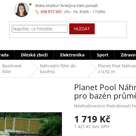
z
Máte otázku? Kristýna Vám poradí.
608 873 565
HLEDAT
rada
Dětské zboží
Elektronika
Sport
Zdravo
Bazénové
Náhradní fólie do
Planet Pool Náhra
folie
bazénů
x 0,92 m
Planet Pool Náhr
pro bazén průmě
Průměrné
Neohodnoceno
Podrobnosti h
hodnocení
1 719 Kč
produktu
je
1 421 Kč bez DPH
0,0
z
Měrná