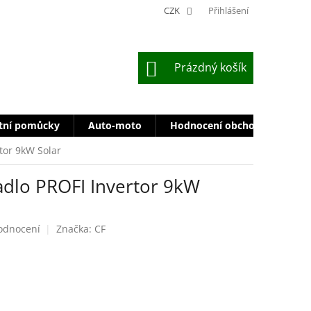
CZK
Přihlášení
NÁKUPNÍ
Prázdný košík
KOŠÍK
tní pomůcky
Auto-moto
Hodnocení obchodu
Zn
tor 9kW Solar
adlo PROFI Invertor 9kW
odnocení
Značka:
CF