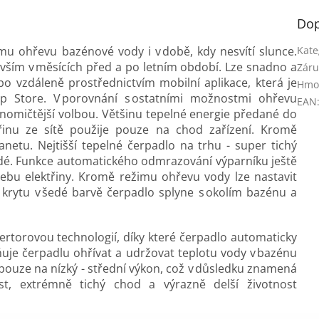
Dop
u ohřevu bazénové vody i v době, kdy nesvítí slunce.
Kate
vším v měsících před a po letním období. Lze snadno a
Záru
bo vzdáleně prostřednictvím mobilní aplikace, která je
Hmo
p Store. V porovnání s ostatními možnostmi ohřevu
EAN
nomičtější volbou. Většinu tepelné energie předané do
třinu ze sítě použije pouze na chod zařízení. Kromě
anetu. Nejtišší tepelné čerpadlo na trhu - super tichý
edé. Funkce automatického odmrazování výparníku ještě
třebu elektřiny. Kromě režimu ohřevu vody lze nastavit
krytu v šedé barvě čerpadlo splyne s okolím bazénu a
rtorovou technologií, díky které čerpadlo automaticky
uje čerpadlu ohřívat a udržovat teplotu vody v bazénu
pouze na nízký - střední výkon, což v důsledku znamená
st, extrémně tichý chod a výrazně delší životnost