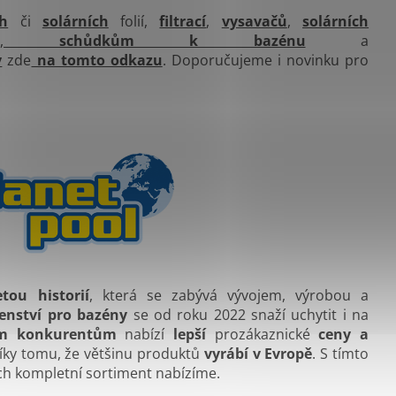
ch
či
solárních
folií,
filtrací
,
vysavačů
,
solárních
ů
,
schůdkům k bazénu
a
y
zde
na tomto odkazu
. Doporučujeme i novinku pro
etou historií
, která se zabývá vývojem, výrobou a
enství pro bazény
se od roku 2022 snaží uchytit i na
ým konkurentům
nabízí
lepší
prozákaznické
ceny a
díky tomu, že většinu produktů
vyrábí v Evropě
. S tímto
ich kompletní sortiment nabízíme.