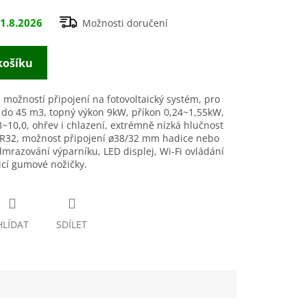
1.8.2026
Možnosti doručení
košíku
 možností připojení na fotovoltaický systém, pro
 do 45
m3, topný výkon 9kW, příkon 0,24~1,55kW,
8~10,0, ohřev i chlazení, extrémně nízká hlučnost
 R32, možnost připojení
ø
38/32 mm hadice nebo
dmrazování výparníku, LED displej, Wi-Fi ovládání
icí gumové nožičky.
HLÍDAT
SDÍLET