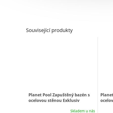
Související produkty
Planet Pool Zapuštěný bazén s
Planet
ocelovou stěnou Exklusiv
ocelov
WHITE/Blue 5,25 x 3,20 x 1,5 m
WHITE/
Skladem u nás
0031