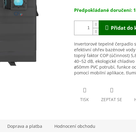
hvězdiček.
1
Přidat do 
Invertorové t
epelné čerpadlo s
efektivní ohřev bazénové vody
topný faktor COP (účinnost) 5,
40~52 dB, ekologické chladivo
ø
50mm PVC
potrubí
, funkce o
pomocí mobilní aplikace, tlum
TISK
ZEPTAT SE
Doprava a platba
Hodnocení obchodu