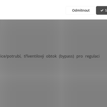
Odmítnout
S
ce/potrubí, tříventilový obtok (bypass) pro regulaci