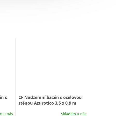
én s
CF Nadzemní bazén s ocelovou
stěnou Azurotico 3,5 x 0,9 m
m
0044 ANTRAZIT/White
m u nás
Skladem u nás
Průměrné