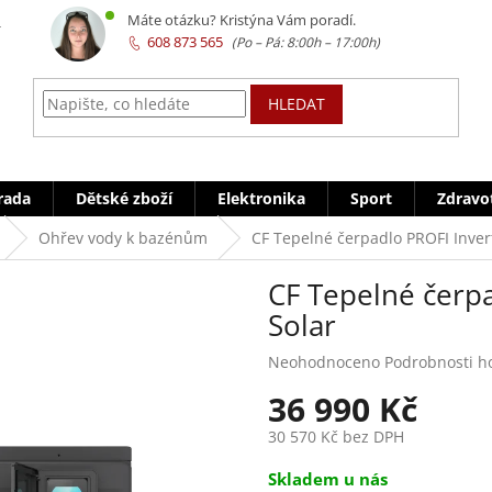
z
Máte otázku? Kristýna Vám poradí.
608 873 565
HLEDAT
rada
Dětské zboží
Elektronika
Sport
Zdravo
Ohřev vody k bazénům
CF Tepelné čerpadlo PROFI Inver
CF Tepelné čerp
Solar
Průměrné
Neohodnoceno
Podrobnosti h
hodnocení
36 990 Kč
produktu
je
30 570 Kč bez DPH
0,0
z
Měrná
Skladem u nás
5
cena: