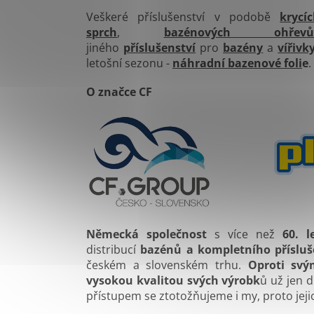
Veškeré příslušenství v podobě
krycí
sprch
,
bazénových ohřev
jiného
příslušenství
pro
bazény
a
vířivk
letošní sezonu -
náhradní bazenové foli
e
.
O značce CF
Německá společnost
s více než
60. l
distribucí
bazénů a kompletního přísluš
českém a slovenském trhu.
Oproti sv
vysokou kvalitou svých výrobk
ů už jen 
přístupem se ztotožňujeme i my, proto jej