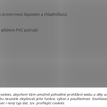
a úrovni mezi šepotem a chladničkou)
o
ø
50mm PVC
potrubí
ookies, abychom Vám umožnili pohodlné prohlížení webu a díky a
o řízení provozu externího čerpadla, např. filtrační
u neustále zlepšovali jeho funkce, výkon a použitelnost. Souhlas
.
at i nový typ dat, tzv. profilující cookies.