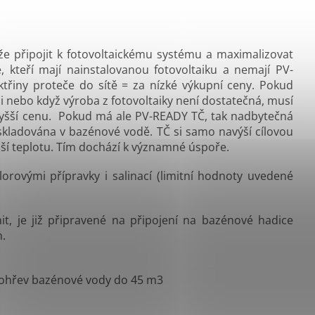
že připojit k fotovoltaickému systému a maximalizovat
é, kteří mají nainstalovanou fotovoltaiku a nemají PV-
třiny proteče do sítě = za nízké výkupní ceny. Pokud
ci nebo když výroba z fotovoltaiky není dostatečná, musí
a vyšší cenu. Pokud má ale PV-READY TČ, tak nadbytečná
 skladována v bazénové vodě. TČ si samo navýší cílovou
šší teplotu. Tím dochází k významné úspoře.
orovými přípravky i salinací (limitní hodnoty uvedené
t, je již připravené na připojení na bazénové hadice
.
í ohřev bazénové vody do 45
m3