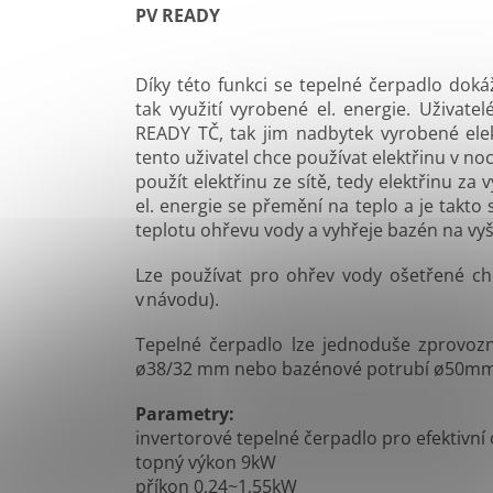
PV READY
Díky této funkci se tepelné čerpadlo doká
tak využití vyrobené el. energie. Uživatel
READY TČ, tak jim nadbytek vyrobené elek
tento uživatel chce používat elektřinu v no
použít elektřinu ze sítě, tedy elektřinu z
el. energie se přemění na teplo a je takto
teplotu ohřevu vody a vyhřeje bazén na vy
Lze používat pro ohřev vody ošetřené chl
v návodu).
Tepelné čerpadlo lze jednoduše zprovozni
ø38/32 mm nebo bazénové potrubí ø50mm
Parametry:
invertorové t
epelné čerpadlo pro efektivn
topný výkon 9kW
příkon 0,24~1,55kW