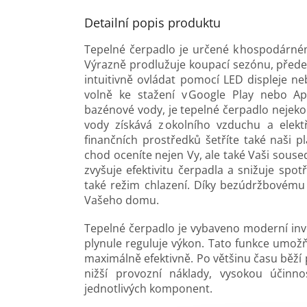
Detailní popis produktu
Tepelné čerpadlo je určené k hospodárném
Výrazně prodlužuje koupací sezónu, přede
intuitivně ovládat pomocí LED displeje ne
volně ke stažení v Google Play nebo Ap
bazénové vody, je tepelné čerpadlo nejeko
vody získává z okolního vzduchu a elek
finančních prostředků šetříte také naši pl
chod oceníte nejen Vy, ale také Vaši sous
zvyšuje efektivitu čerpadla a snižuje spo
také režim chlazení. Díky bezúdržbovému 
Vašeho domu.
Tepelné čerpadlo je vybaveno moderní inve
plynule reguluje výkon. Tato funkce umožň
maximálně efektivně. Po většinu času běží 
nižší provozní náklady, vysokou účinno
jednotlivých komponent.