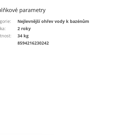
lňkové parametry
gorie
:
Nejlevnější ohřev vody k bazénům
ka
:
2 roky
tnost
:
34 kg
:
8594216230242