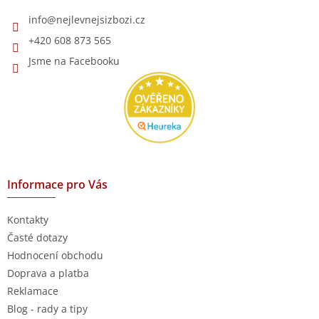
í
info
@
nejlevnejsizbozi.cz
+420 608 873 565
Jsme na Facebooku
Informace pro Vás
Kontakty
Časté dotazy
Hodnocení obchodu
Doprava a platba
Reklamace
Blog - rady a tipy