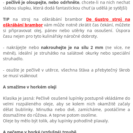
-
pečlivě je oloupejte, nebo odrhněte
, chcete-li na nich nechat
slabou slupku, která dodá fantastickou chuť (a udělá je sytější)
TIP
na stroj na oškrábání brambor
De Gustro stroj na
oškrábání brambor
vám může notně zkrátit čas čekání, můžete
si připravovat olej, pánev nebo utěrky na osoušení. Úspora
času nejen pro tyto kulinářsky náročné dobroty.
- nakrájejte nebo
nakrouhejte je na sílu 2 mm
(ne více, ne
méně), ideální je struhátko na salátové okurky nebo speciální
struhadlo.
- osušte je pečlivě v utěrce, všechna šťáva a přebytečný škrob
se musí vsáknout
A smažíme v horkém oleji
Klasika je jasná: Pečlivě osušené lupínky postupně vkládáme do
velmi rozpáleného oleje, aby se kolem nich okamžitě začaly
dělat bublinky. Minutka nebo dvě, zamícháme, pootáčíme a
dosmažíme do růžova. A teprve potom osolíme.
Oleje by mělo být tolik, aby lupínky pohodlně plavaly.
A pečeme v horké (vzdušné) troubě