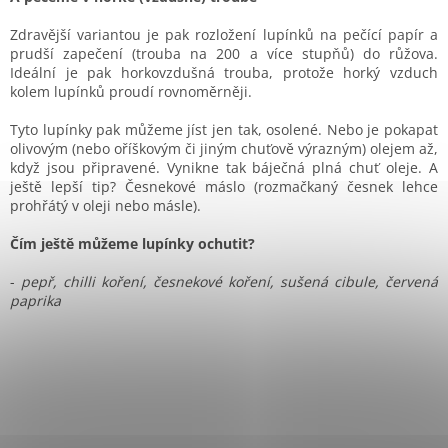
Zdravější variantou je pak rozložení lupínků na pečící papír a
prudší zapečení (trouba na 200 a více stupňů) do růžova.
Ideální je pak horkovzdušná trouba, protože horký vzduch
kolem lupínků proudí rovnoměrněji.
Tyto lupínky pak můžeme jíst jen tak, osolené. Nebo je pokapat
olivovým (nebo oříškovým či jiným chuťově výrazným) olejem až,
když jsou připravené. Vynikne tak báječná plná chuť oleje. A
ještě lepší tip? Česnekové máslo (rozmačkaný česnek lehce
prohřátý v oleji nebo másle).
Čím ještě můžeme lupínky ochutit?
-
pepř, chilli koření, česnekové koření, sušená cibule, červená
paprika