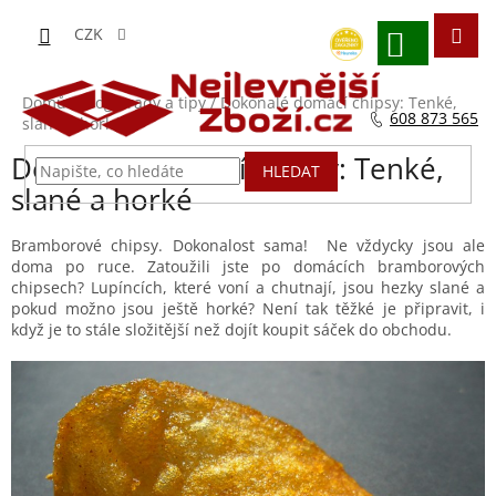
Přejít
na
CZK
obsah
NÁKUPNÍ
KOŠÍK
Domů
/
Blog - rady a tipy
/
Dokonalé domácí chipsy: Tenké,
608 873 565
slané a horké
Dokonalé domácí chipsy: Tenké,
HLEDAT
slané a horké
Bramborové chipsy. Dokonalost sama! Ne vždycky jsou ale
doma po ruce. Zatoužili jste po domácích bramborových
chipsech? Lupíncích, které voní a chutnají, jsou hezky slané a
pokud možno jsou ještě horké? Není tak těžké je připravit, i
když je to stále složitější než dojít koupit sáček do obchodu.