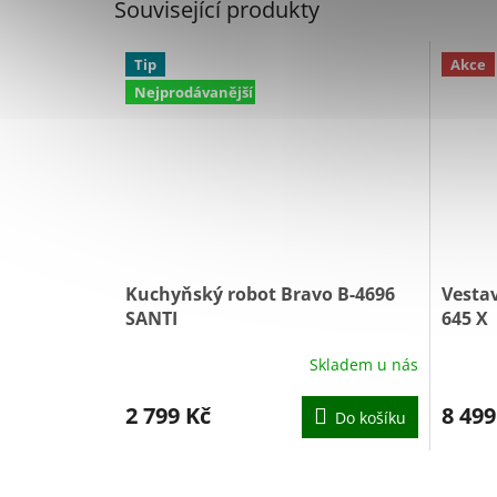
Související produkty
Tip
Akce
Nejprodávanější
Kuchyňský robot Bravo B-4696
Vestav
SANTI
645 X
Skladem u nás
Průměrné
hodnocení
produktu
2 799 Kč
8 499
Do košíku
je
5,0
z
5