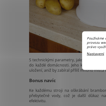
Používáme c
provozu web
právo využív
Nastavení
S technickými parametry, jako je napětí 22
do každé domácnosti. Jeho kompaktní ro
uložení, aniž by zabíral příliš mnoho místa 
Bonus navíc
Ke každému stroji na oškrábání brambo
přebytečné vody, což je další důkaz n
efektivitu.