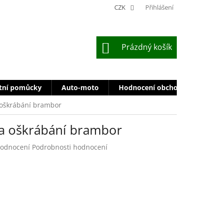
CZK
Přihlášení
NÁKUPNÍ
Prázdný košík
KOŠÍK
tní pomůcky
Auto-moto
Hodnocení obchodu
Zn
 oškrábání brambor
na oškrábání brambor
ůměrné
hodnocení
Podrobnosti hodnocení
dnocení
oduktu
zdiček.