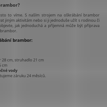
 brambor?
sto to víme. S naším strojem na oškrábání brambor
at jiným aktivitám nebo si ji jednoduše užít s rodinou či
a objevte, jak jednoduchá a příjemná může být příprava
 brambor.
rábání brambor:
r 28 cm, struhadlo 21 cm
6 cm
ečné vody
tujeme záruku 24 měsíců.