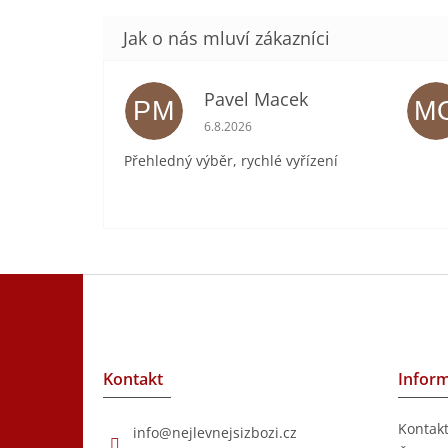
hvězdiček.
Pavel Macek
PM
M
Hodnocení obchodu je 5 z 5 hvězdič
6.8.2026
Přehledný výběr, rychlé vyřízení
Z
á
p
a
t
Kontakt
Inform
í
Kontak
info
@
nejlevnejsizbozi.cz