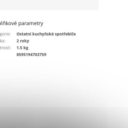
lňkové parametry
gorie
:
Ostatní kuchyňské spotřebiče
ka
:
2 roky
tnost
:
1.5 kg
:
8595194703759