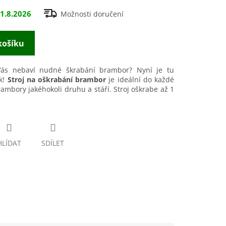
1.8.2026
Možnosti doručení
košíku
Vás nebaví nudné škrabání brambor? Nyní je tu
k!
Stroj na oškrabání brambor
je ideální do každé
mbory jakéhokoli druhu a stáří. Stroj oškrabe až 1
HLÍDAT
SDÍLET