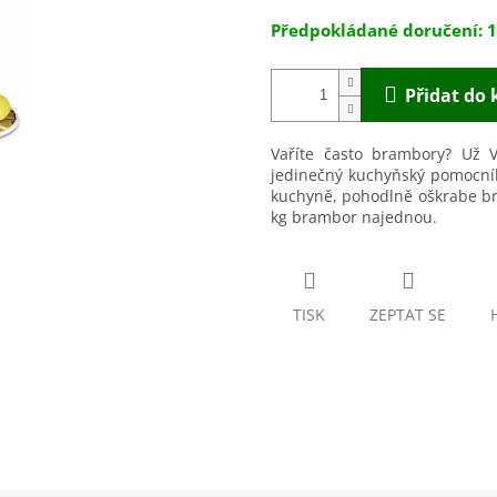
1
Přidat do 
Vaříte často brambory? Už 
jedinečný kuchyňský pomocní
kuchyně, pohodlně oškrabe bra
kg brambor najednou.
TISK
ZEPTAT SE