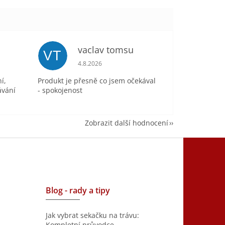
vaclav tomsu
VT
je 5 z 5 hvězdiček.
Hodnocení obchodu je 5 z 5 hvězdiček.
4.8.2026
í,
Produkt je přesně co jsem očekával
ávání
- spokojenost
Zobrazit další hodnocení
Blog - rady a tipy
Jak vybrat sekačku na trávu:
Kompletní průvodce