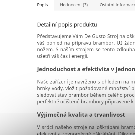
Popis
Hodnocení (3)
Ostatní informac
Detailní popis produktu
Představujeme Vám De Gusto Stroj na oškr
váš pohled na přípravu brambor. Už žád
nožem. S naším strojem se tento zdlouhav
ušetří váš čas i energii.
Jednoduchost a efektivita v jedno
Naše zařízení je navrženo s ohledem na max
hrnky vody, vložit požadované množství b
sledovat stav brambor během celého proce
perfektně očištěné brambory připravené k
Výjimečná kvalita a trvanlivost
V srdci našeho stroje na oškrábání brambor
efektivní a rovnoměrné oškrábání. Díky 