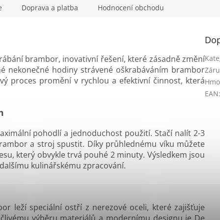
e
Doprava a platba
Hodnocení obchodu
Dop
ábání brambor, inovativní řešení, které zásadně změní
Kate
né nekonečné hodiny strávené oškrabáváním brambor
Záru
ý proces promění v rychlou a efektivní činnost, která
Hmo
EAN
m
imální pohodlí a jednoduchost použití. Stačí nalít 2-3
rambor a stroj spustit. Díky průhlednému víku můžete
su, který obvykle trvá pouhé 2 minuty. Výsledkem jsou
 dalšímu kulinářskému zpracování.
 leží speciální ostří z nerezové oceli, které zajišťuje
pečlivému výběru materiálů a modernímu designu je De