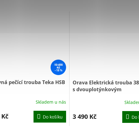
10 490
Kč
–18 %
ná pečící trouba Teka HSB
Orava Elektrická trouba 38 
s dvouplotýnkovým
sklokeramickým vařičem
Skladem u nás
Sklade
Elektra-C38
Průměrné
hodnocení
produktu
 Kč
3 490 Kč
Do košíku
Do 
je
5,0
z
5