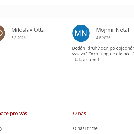
hvězdiček.
Miloslav Otta
Mojmír Netal
O
MN
ek.
Hodnocení obchodu je 5 z 5 hvězdiček.
Hodnocení obchodu 
5.8.2026
4.8.2026
Dodání druhý den po objednán
vysavač Orca funguje dle oček
- takže super!!!
ace pro Vás
O nás
ty
O naší firmě