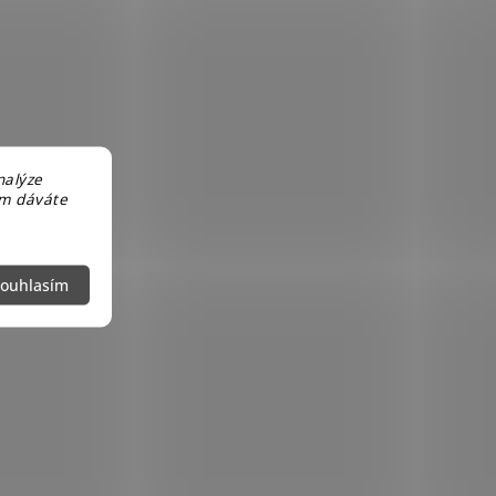
nalýze
em dáváte
ouhlasím