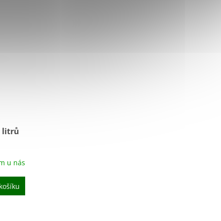
litrů
m u nás
košíku