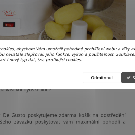
ookies, abychom Vám umožnili pohodlné prohlížení webu a díky a
u neustále zlepšovali jeho funkce, výkon a použitelnost. Souhlas
at i nový typ dat, tzv. profilující cookies.
0 - 240 V a příkon 85 W, se tento stroj snadno zapadne
Odmítnout
S
změry (výška 26 cm, průměr 28 cm) umožňují snadné
na vaší kuchyňské lince.
r De Gusto poskytujeme zdarma košík na odstředění
ašeho závazku poskytovat vám maximální pohodlí a