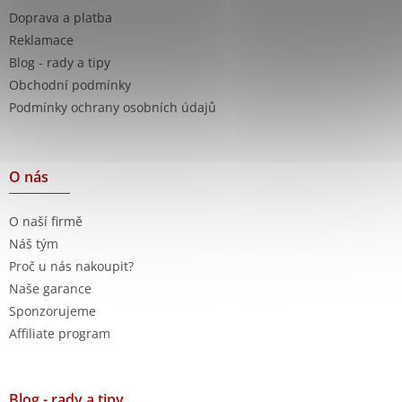
Doprava a platba
Reklamace
Blog - rady a tipy
Obchodní podmínky
Podmínky ochrany osobních údajů
O nás
O naší firmě
Náš tým
Proč u nás nakoupit?
Naše garance
Sponzorujeme
Affiliate program
Blog - rady a tipy