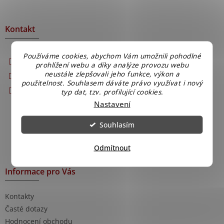
á
á
d
p
a
a
Kontakt
c
t
í
í
p
Používáme cookies, abychom Vám umožnili pohodlné
info
@
nejlevnejsizbozi.cz
r
prohlížení webu a díky analýze provozu webu
v
+420 608 873 565
neustále zlepšovali jeho funkce, výkon a
k
použitelnost. Souhlasem dáváte právo využívat i nový
Jsme na Facebooku
y
typ dat, tzv. profilující cookies.
v
Nastavení
ý
p
Souhlasím
i
s
u
Odmítnout
Informace pro Vás
Kontakty
Časté dotazy
Hodnocení obchodu