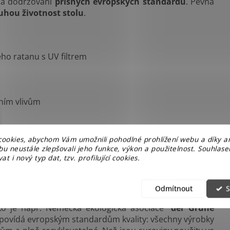
a dodržování
přísných evropských standardů
. Pevná
uhou životnost stolu
.
ého ratanu s UV filtrem
ním vlivům
ookies, abychom Vám umožnili pohodlné prohlížení webu a díky a
u neustále zlepšovali jeho funkce, výkon a použitelnost. Souhlas
at i nový typ dat, tzv. profilující cookies.
ídlí pod Alpami v městečku Rogeno severně od Milana. Její
Odmítnout
S
, při tom za stále rozumnou cenu. Kvalita výroby dokládá
ako je např. Německá ekologická asociace "
der Grüne
dpovídá evropským standardům kvality: všechny výrobky