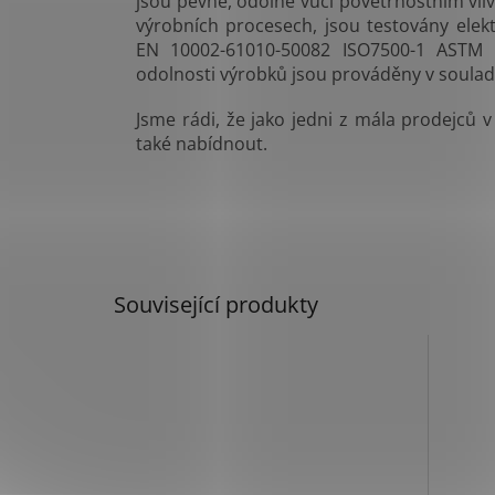
jsou pevné, odolné vůči povětrnostním vliv
výrobních procesech, jsou testovány ele
EN 10002-61010-50082 ISO7500-1 ASTM E
odolnosti výrobků jsou prováděny v souladu
Jsme rádi, že jako jedni z mála prodejců
také nabídnout.
Související produkty