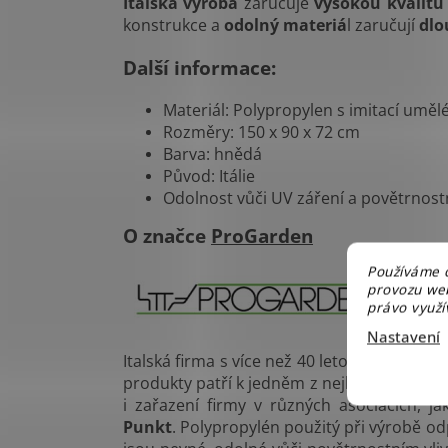
Italská výroba
zaručuje
vysokou kvalitu
konstrukce a
odolný materiá
l zaručují
dlo
Další informace:
Materiál: Polypropylen s imitací uměl
Rozměry: 150 x 90 x 72 cm
Barva: hnědá
Původ: Itálie
Odolnost vůči UV záření a povětrnost
O značce
ProGarden
Používáme c
provozu web
právo využív
Nastavení
Italská firma s více než 40 letou historií s
produkty patří k jedněm z nejkvalitnějších
i zařazení firmy v různých asociacích, j
Punkt
. Polypropylén použitý při výrobě o