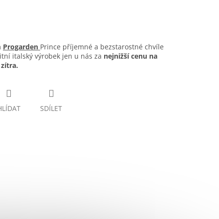
m
Progarden
Prince příjemné a bezstarostné chvíle
itní italský výrobek jen u nás za
nejnižší cenu na
zítra.
HLÍDAT
SDÍLET