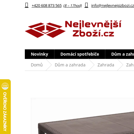
Přejít
+420 608 873 565
info@nejlevnejsizbozi.c
na
obsah
Novinky
Domácí spotřebiče
Dům a zah
Domů
Dům a zahrada
Zahrada
Zah