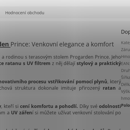
Hodnocení obchodu
Dop
den
Prince: Venkovní elegance a komfort
Kate
Záru
li a rodinou s terasovým stolem Progarden Prince. Jeho
Hmo
ce ratanu s UV filtrem
z něj dělají
stylový a praktický
EAN
Druh
Šířk
novativního procesu vstřikování pomocí plynů
, který
Délk
chová struktura dokonale imituje přirozený
ratan
a
Výšk
hmo
Polo
y
, kteří si
cení komfortu a pohodlí.
Díky své
odolnosti
kám a
UV zářen
í si můžete užívat venkovní stolování po