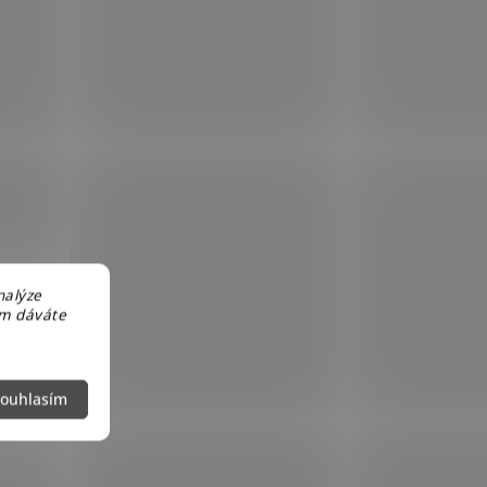
nalýze
em dáváte
ouhlasím