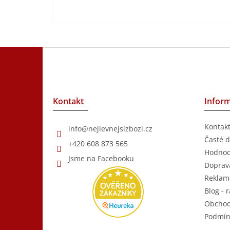
Z
á
p
a
t
Kontakt
Inform
í
Kontak
info
@
nejlevnejsizbozi.cz
Časté d
+420 608 873 565
Hodnoc
Jsme na Facebooku
Doprava
Reklam
Blog - r
Obchod
Podmín