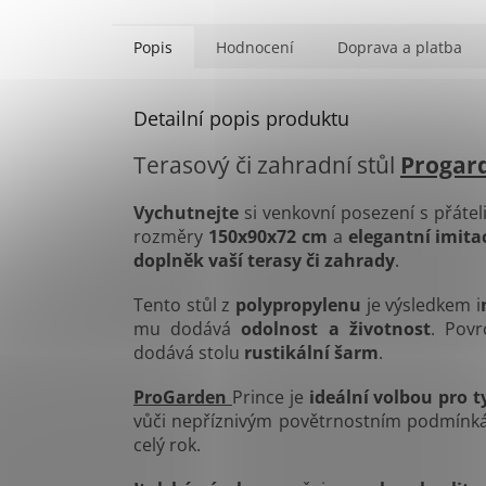
Popis
Hodnocení
Doprava a platba
Detailní popis produktu
Terasový či zahradní stůl
Progar
Vychutnejte
si venkovní posezení s přáte
rozměry
150x90x72 cm
a
elegantní imita
doplněk vaší terasy či zahrady
.
Tento stůl z
polypropylenu
je výsledkem i
mu dodává
odolnost a životnost
. Povr
dodává stolu
rustikální šarm
.
ProGarden
Prince je
ideální volbou pro t
vůči nepříznivým povětrnostním podmín
celý rok.