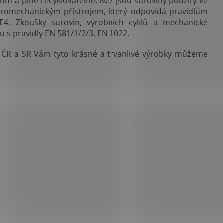
ům a plně recyklovatelné. Než jsou suroviny použity ve
ktromechanickým přístrojem, který odpovídá pravidlům
4. Zkoušky surovin, výrobních cyklů a mechanické
 s pravidly EN 581/1/2/3, EN 1022.
 v ČR a SR Vám tyto krásné a trvanlivé výrobky můžeme