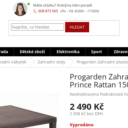
z
Máte otázku? Kristýna Vám poradí.
608 873 565
HLEDAT
rada
Dětské zboží
Elektronika
Sport
Zdravo
radní nábytek
Zahradní stoly
Progarden Zahradní plasto
Progarden Zahrad
Prince Rattan 1
Průměrné
Neohodnoceno
Podrobnosti h
hodnocení
2 490 Kč
produktu
je
2 058 Kč bez DPH
0,0
z
Měrná
Vyprodáno
5
cena: