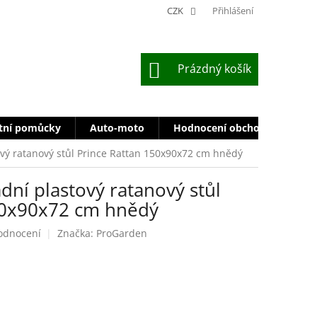
CZK
Přihlášení
NÁKUPNÍ
Prázdný košík
KOŠÍK
tní pomůcky
Auto-moto
Hodnocení obchodu
Zn
vý ratanový stůl Prince Rattan 150x90x72 cm hnědý
ní plastový ratanový stůl
50x90x72 cm hnědý
odnocení
Značka:
ProGarden