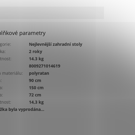
lňkové parametry
gorie
:
Nejlevnější zahradní stoly
ka
:
2 roky
tnost
:
14.3 kg
:
8009271014619
 materiálu
:
polyratan
a
:
90 cm
a
:
150 cm
a
:
72 cm
tnost
:
14,3 kg
žka byla vyprodána…