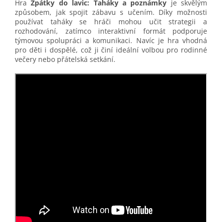
Hra
Zpátky do lavic: Taháky a poznámky
je skvělým
způsobem, jak spojit zábavu s učením. Díky možnosti
používat taháky se hráči mohou učit strategii a
rozhodování, zatímco interaktivní formát podporuje
týmovou spolupráci a komunikaci. Navíc je hra vhodná
pro děti i dospělé, což ji činí ideální volbou pro rodinné
večery nebo přátelská setkání.