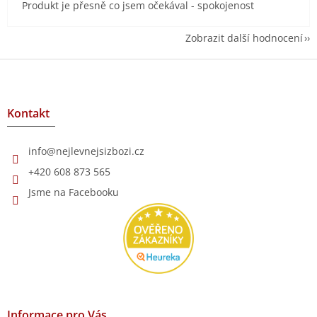
Produkt je přesně co jsem očekával - spokojenost
Zobrazit další hodnocení
Z
á
p
a
Kontakt
t
í
info
@
nejlevnejsizbozi.cz
+420 608 873 565
Jsme na Facebooku
Informace pro Vás