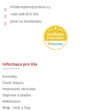
í
info
@
nejlevnejsizbozi.cz
+420 608 873 565
Jsme na Facebooku
Informace pro Vás
Kontakty
Časté dotazy
Hodnocení obchodu
Doprava a platba
Reklamace
Blog - rady a tipy