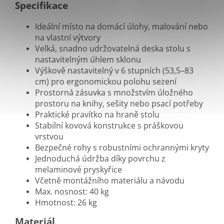
Specifikace
Ideální místo na domácí úlohy, malování nebo
na vlastní výtvory
Velká, snadno udržovatelná deska stolu s
nastavitelným úhlem sklonu
Výškově nastavitelný v 6 stupních (53,5–83
cm) pro ergonomickou polohu sezení
Prostorná zásuvka s množstvím úložného
prostoru na knihy, sešity nebo psací potřeby
Praktické pravítko na hraně stolu
Stabilní kovová konstrukce s práškovou
vrstvou
Bezpečné rohy s robustními ochrannými kryty
Jednoduchá údržba díky povrchu z
melaminové pryskyřice
Včetně montážního materiálu a návodu
Max. nosnost: 40 kg
Hmotnost: 26 kg
Materiál