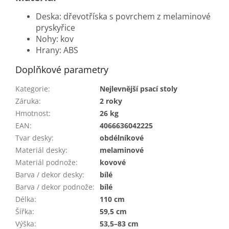
Deska: dřevotříska s povrchem z melaminové
pryskyřice
Nohy: kov
Hrany: ABS
Doplňkové parametry
Kategorie
:
Nejlevnější psací stoly
Záruka
:
2 roky
Hmotnost
:
26 kg
EAN
:
4066636042225
Tvar desky
:
obdélníkové
Materiál desky
:
melaminové
Materiál podnože
:
kovové
Barva / dekor desky
:
bílé
Barva / dekor podnože
:
bílé
Délka
:
110 cm
Šířka
:
59,5 cm
Výška
:
53,5–83 cm