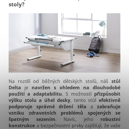
stoly?
Na rozdíl od běžných dětských stolů, náš
stůl
Delta
je
navržen s ohledem na dlouhodobé
použití a adaptabilitu
. S možností
přizpůsobit
výšku stolu a úhel desky
, tento stůl
efektivně
podporuje správné držení těla
a
zabraňuje
vzniku zdravotních problémů spojených se
špatným sezením
. Navíc, jeho
robustní
konstrukce
a bezpečnostní prvky zajišťují, že vaše