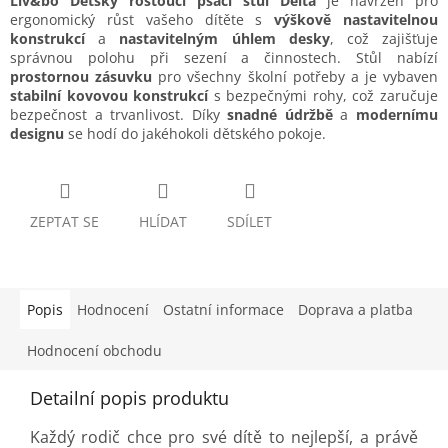
Liv&bo Dětský rostoucí psací stůl Delta
je navržen pro
ergonomický růst vašeho dítěte s
výškově nastavitelnou
konstrukcí
a
nastavitelným úhlem desky
, což zajišťuje
správnou polohu při sezení a činnostech. Stůl nabízí
prostornou zásuvku
pro všechny školní potřeby a je vybaven
stabilní kovovou konstrukcí
s bezpečnými rohy, což zaručuje
bezpečnost a trvanlivost. Díky
snadné údržbě
a
modernímu
designu
se hodí do jakéhokoli dětského pokoje.
ZEPTAT SE
HLÍDAT
SDÍLET
Popis
Hodnocení
Ostatní informace
Doprava a platba
Hodnocení obchodu
Detailní popis produktu
Každý rodič chce pro své dítě to nejlepší, a právě