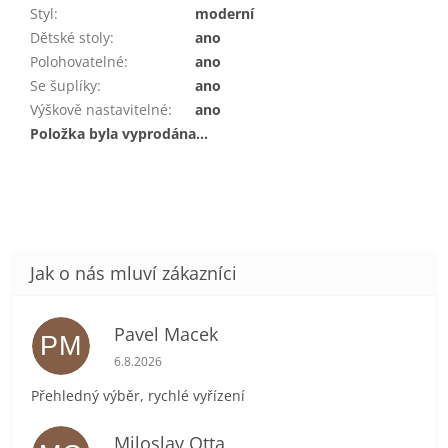
Styl
:
moderní
Dětské stoly
:
ano
Polohovatelné
:
ano
Se šuplíky
:
ano
Výškově nastavitelné
:
ano
Položka byla vyprodána…
Pavel Macek
PM
Hodnocení obchodu je 5 z 5 hvězdiček.
6.8.2026
Přehledný výběr, rychlé vyřízení
Miloslav Otta