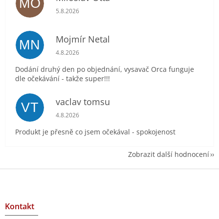
MO
Hodnocení obchodu je 5 z 5 hvězdiček.
5.8.2026
Mojmír Netal
MN
Hodnocení obchodu je 5 z 5 hvězdiček.
4.8.2026
Dodání druhý den po objednání, vysavač Orca funguje
dle očekávání - takže super!!!
vaclav tomsu
VT
Hodnocení obchodu je 5 z 5 hvězdiček.
4.8.2026
Produkt je přesně co jsem očekával - spokojenost
Zobrazit další hodnocení
Z
á
p
a
Kontakt
t