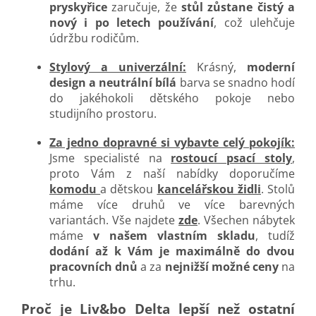
pryskyřice
zaručuje, že
stůl zůstane čistý a
nový i po letech používání
, což ulehčuje
údržbu rodičům.
Stylový a univerzální:
Krásný,
moderní
design a neutrální bílá
barva se snadno hodí
do jakéhokoli dětského pokoje nebo
studijního prostoru.
Za jedno dopravné si vybavte celý pokojík:
Jsme specialisté na
rostoucí psací stoly
,
proto Vám z naší nabídky doporučíme
komodu
a dětskou
kancelářskou židli
. Stolů
máme více druhů ve více barevných
variantách. Vše najdete
zde
. Všechen nábytek
máme
v našem vlastním skladu
, tudíž
dodání až k Vám je maximálně do dvou
pracovních dnů
a za
nejnižší možné ceny
na
trhu.
Proč je Liv&bo Delta lepší než ostatní