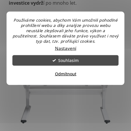
investice vydrž
í po mnoho let.
Rozměry
Používáme cookies, abychom Vám umožnili pohodlné
prohlížení webu a díky analýze provozu webu
Šířka: 110 cm
neustále zlepšovali jeho funkce, výkon a
Výška nastavitelná: 53,5 cm až 83 cm
použitelnost. Souhlasem dáváte právo využívat i nový
Hloubka: 59,5 cm
typ dat, tzv. profilující cookies.
Nastavení
Souhlasím
Odmítnout