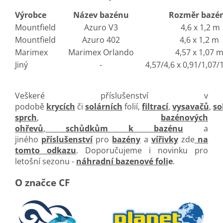
Výrobce
Název bazénu
Rozměr bazé
Mountfield
Azuro V3
4,6 x 1,2 m
Mountfield
Azuro 402
4,6 x 1,2 m
Marimex
Marimex Orlando
4,57 x 1,07 
Jiný
-
4,57/4,6 x 0,91/1,07/
Veškeré příslušenství v
podobě
krycích
či
solárních
folií,
filtrací
,
vysavačů
,
so
sprch
,
bazénových
ohřevů
,
schůdkům k bazénu
a
jiného
příslušenství
pro
bazény
a
vířivky
zde
na
tomto odkazu
. Doporučujeme i novinku pro
letošní sezonu -
náhradní bazenové foli
e
.
O značce CF