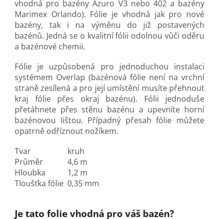
vhodná pro bazény Azuro V3 nebo 402 a bazény
Marimex Orlando). Fólie je vhodná jak pro nové
bazény, tak i na výměnu do již postavených
bazénů. Jedná se o kvalitní fólii odolnou vůči oděru
a bazénové chemii.
Fólie je uzpůsobená pro jednoduchou instalaci
systémem Overlap (bazénová fólie není na vrchní
straně zesílená a pro její umístění musíte přehnout
kraj fólie přes okraj bazénu). Fólii jednoduše
přetáhnete přes stěnu bazénu a upevníte horní
bazénovou lištou. Případný přesah fólie můžete
opatrně odříznout nožíkem.
Tvar
kruh
Průměr
4,6 m
Hloubka
1,2 m
Tloušťka fólie
0,35 mm
Je tato folie vhodná pro váš bazén?