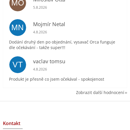
MO
Hodnocení obchodu je 5 z 5 hvězdiček.
5.8.2026
Mojmír Netal
MN
Hodnocení obchodu je 5 z 5 hvězdiček.
4.8.2026
Dodání druhý den po objednání, vysavač Orca funguje
dle očekávání - takže super!!!
vaclav tomsu
VT
Hodnocení obchodu je 5 z 5 hvězdiček.
4.8.2026
Produkt je přesně co jsem očekával - spokojenost
Zobrazit další hodnocení
Z
á
p
a
Kontakt
t