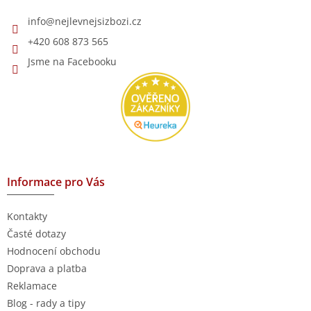
í
info
@
nejlevnejsizbozi.cz
+420 608 873 565
Jsme na Facebooku
Informace pro Vás
Kontakty
Časté dotazy
Hodnocení obchodu
Doprava a platba
Reklamace
Blog - rady a tipy