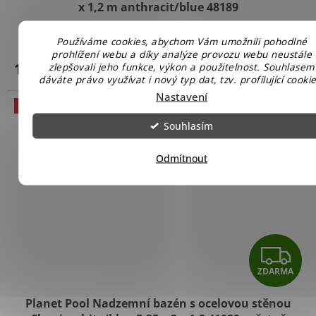
x 1,2 m anthracit/blue 48189
Skladem u nás
Používáme cookies, abychom Vám umožnili pohodlné
prohlížení webu a díky analýze provozu webu neustále
18 990 Kč
zlepšovali jeho funkce, výkon a použitelnost. Souhlasem
Do košíku
dáváte právo využívat i nový typ dat, tzv. profilující cookie
Nastavení
Akce
Souhlasím
Odmítnout
Z
ZDARMA
D
Planet Pool Nadzemní bazén s ocelovou stěnou
A