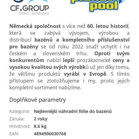
Německá společnost
s více než
60. letou historií
,
která se zabývá vývojem, výrobou a
distribucí
bazénů a kompletního příslušenství
pro bazény
se od roku 2022 snaží uchytit i na
českém a slovenském trhu.
Oproti svým
konkurentům
nabízí
lepší
prozákaznické
ceny a
vysokou kvalitou svých výrobk
ů už jen díky tomu,
že většinu produktů
vyrábí v Evropě
. S tímto
přístupem se ztotožňujeme i my, proto jejich
kompletní sortiment nabízíme.
Doplňkové parametry
Kategorie
:
Nejlevnější náhradní fólie do bazénů
Záruka
:
2 roky
Hmotnost
:
8.6 kg
EAN
:
4894906030768