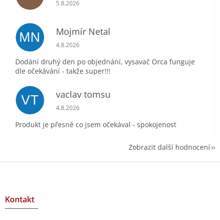
Hodnocení obchodu je 5 z 5 hvězdiček.
5.8.2026
Mojmír Netal
MN
Hodnocení obchodu je 5 z 5 hvězdiček.
4.8.2026
Dodání druhý den po objednání, vysavač Orca funguje
dle očekávání - takže super!!!
vaclav tomsu
VT
Hodnocení obchodu je 5 z 5 hvězdiček.
4.8.2026
Produkt je přesně co jsem očekával - spokojenost
Zobrazit další hodnocení
Z
á
p
a
Kontakt
t