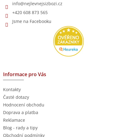
í
info
@
nejlevnejsizbozi.cz
+420 608 873 565
Jsme na Facebooku
Informace pro Vás
Kontakty
Časté dotazy
Hodnocení obchodu
Doprava a platba
Reklamace
Blog - rady a tipy
Obchodní podmínky