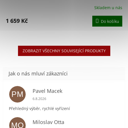
Skladem u nás
1 659 Kč
Do košíku
ZOBRAZIT VŠECHNY SOUVISEJÍCÍ PRODUKTY
Pavel Macek
PM
Hodnocení obchodu je 5 z 5 hvězdiček.
6.8.2026
Přehledný výběr, rychlé vyřízení
Miloslav Otta
MO