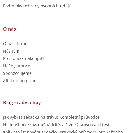
Podmínky ochrany osobních údajů
O nás
O naší firmě
Náš tým
Proč u nás nakoupit?
Naše garance
Sponzorujeme
Affiliate program
Blog - rady a tipy
Jak vybrat sekačku na trávu: Kompletní průvodce
Nejlepší horzkovzdušná fritéza ? Velký srovnávací test
Kolik stojí tepování sedačky: Praktický průvodce pro každého