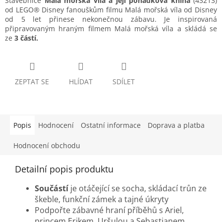
Stavebnice
Malá mořská víla a její pohádková kniha
(43213)
od LEGO® Disney fanouškům filmu Malá mořská víla od Disney
od 5 let přinese nekonečnou zábavu. Je inspirovaná
připravovaným hraným filmem Malá mořská víla a skládá se
ze
3 částí.
ZEPTAT SE
HLÍDAT
SDÍLET
Popis
Hodnocení
Ostatní informace
Doprava a platba
Hodnocení obchodu
Detailní popis produktu
Součástí
je otáčející se socha, skládací trůn ze
škeble, funkční zámek a tajné úkryty
Podpořte zábavné hraní příběhů s Ariel,
princem Erikem, Uršulou a Sebastianem