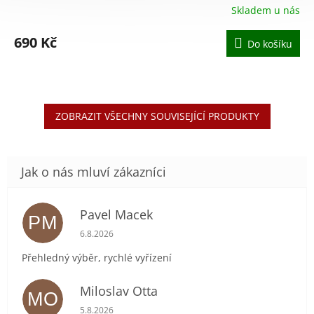
Skladem u nás
690 Kč
Do košíku
ZOBRAZIT VŠECHNY SOUVISEJÍCÍ PRODUKTY
Pavel Macek
PM
Hodnocení obchodu je 5 z 5 hvězdiček.
6.8.2026
Přehledný výběr, rychlé vyřízení
Miloslav Otta
MO
Hodnocení obchodu je 5 z 5 hvězdiček.
5.8.2026