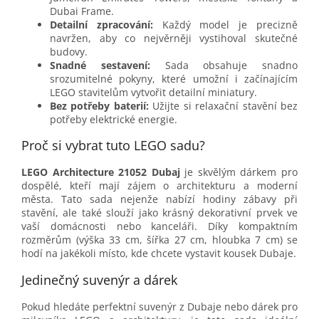
Dubai Frame.
Detailní zpracování:
Každý model je precizně
navržen, aby co nejvěrněji vystihoval skutečné
budovy.
Snadné sestavení:
Sada obsahuje snadno
srozumitelné pokyny, které umožní i začínajícím
LEGO stavitelům vytvořit detailní miniatury.
Bez potřeby baterií:
Užijte si relaxační stavění bez
potřeby elektrické energie.
Proč si vybrat tuto LEGO sadu?
LEGO Architecture 21052 Dubaj
je skvělým dárkem pro
dospělé, kteří mají zájem o architekturu a moderní
města. Tato sada nejenže nabízí hodiny zábavy při
stavění, ale také slouží jako krásný dekorativní prvek ve
vaší domácnosti nebo kanceláři. Díky kompaktním
rozměrům (výška 33 cm, šířka 27 cm, hloubka 7 cm) se
hodí na jakékoli místo, kde chcete vystavit kousek Dubaje.
Jedinečný suvenýr a dárek
Pokud hledáte perfektní suvenýr z Dubaje nebo dárek pro