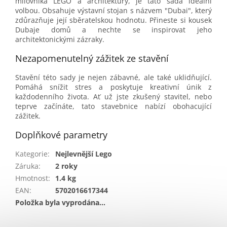
milovníka LEGO a architektury, je tato sada ideální
volbou. Obsahuje výstavní stojan s názvem "Dubai", který
zdůrazňuje její sběratelskou hodnotu. Přineste si kousek
Dubaje domů a nechte se inspirovat jeho
architektonickými zázraky.
Nezapomenutelný zážitek ze stavění
Stavění této sady je nejen zábavné, ale také uklidňující.
Pomáhá snížit stres a poskytuje kreativní únik z
každodenního života. Ať už jste zkušený stavitel, nebo
teprve začínáte, tato stavebnice nabízí obohacující
zážitek.
Doplňkové parametry
Kategorie
:
Nejlevnější Lego
Záruka
:
2 roky
Hmotnost
:
1.4 kg
EAN
:
5702016617344
Položka byla vyprodána…