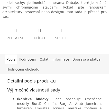
model zachycuje ikonické panorama Dubaje, které je známé
svými ohromujícími stavbami. Pokud jste fanouškem
architektury, cestování nebo designu, tato sada je přesně pro
vás.
ZEPTAT SE
HLÍDAT
SDÍLET
Popis
Hodnocení
Ostatní informace
Doprava a platba
Hodnocení obchodu
Detailní popis produktu
Výjimečné vlastnosti sady
Ikonické budovy:
Sada obsahuje zmenšené
modely Burdž Chalífa, Burj Al Arab Jumeirah,
Jumeirah Emirates Towers, městské fontány a