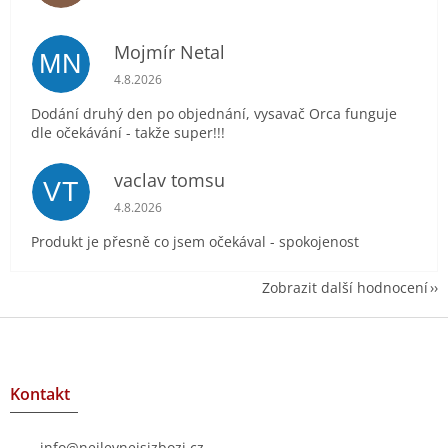
Mojmír Netal
MN
Hodnocení obchodu je 5 z 5 hvězdiček.
4.8.2026
Dodání druhý den po objednání, vysavač Orca funguje
dle očekávání - takže super!!!
vaclav tomsu
VT
Hodnocení obchodu je 5 z 5 hvězdiček.
4.8.2026
Produkt je přesně co jsem očekával - spokojenost
Zobrazit další hodnocení
Z
á
p
a
Kontakt
t
í
info
@
nejlevnejsizbozi.cz