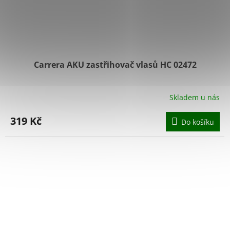
Carrera AKU zastřihovač vlasů HC 02472
Skladem u nás
319 Kč
Do košíku