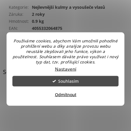
Kategorie
:
Nejlevnější kulmy a vysoušeče vlasů
Záruka
:
2 roky
Hmotnost
:
0.9 kg
EAN
:
4055332064875
Položka byla vyprodána…
Používáme cookies, abychom Vám umožnili pohodlné
prohlížení webu a díky analýze provozu webu
neustále zlepšovali jeho funkce, výkon a
použitelnost. Souhlasem dáváte právo využívat i nový
typ dat, tzv. profilující cookies.
Nastavení
Související produkty
Souhlasím
Odmítnout