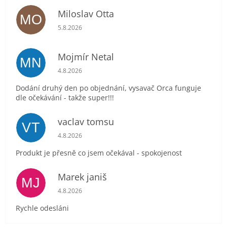
Miloslav Otta
MO
Hodnocení obchodu je 5 z 5 hvězdiček.
5.8.2026
Mojmír Netal
MN
Hodnocení obchodu je 5 z 5 hvězdiček.
4.8.2026
Dodání druhý den po objednání, vysavač Orca funguje
dle očekávání - takže super!!!
vaclav tomsu
VT
Hodnocení obchodu je 5 z 5 hvězdiček.
4.8.2026
Produkt je přesně co jsem očekával - spokojenost
Marek janiš
MJ
Hodnocení obchodu je 5 z 5 hvězdiček.
4.8.2026
Rychle odesláni