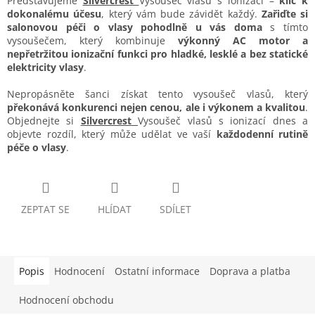
Představujeme
Silvercrest
Vysoušeč vlasů s ionizací –
klíč k
dokonalému účesu
, který vám bude závidět každý.
Zařiďte si
salonovou péči o vlasy pohodlně u vás doma
s tímto
vysoušečem, který kombinuje
výkonný AC motor a
nepřetržitou ionizační funkci pro hladké, lesklé a bez statické
elektricity vlasy
.
Nepropásněte šanci získat tento vysoušeč vlasů, který
překonává konkurenci nejen cenou, ale i výkonem a kvalitou
.
Objednejte si
Silvercrest
Vysoušeč vlasů s ionizací dnes a
objevte rozdíl, který může udělat ve vaší
každodenní rutině
péče o vlasy
.
ZEPTAT SE
HLÍDAT
SDÍLET
Popis
Hodnocení
Ostatní informace
Doprava a platba
Hodnocení obchodu