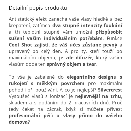
Detailní popis produktu
Antistatický efekt zanechá vaše vlasy hladké a bez
krepatění, zatímco
dva stupně intenzity foukání
a tři teplotní stupně vám umožní
přizpůsobit
sušení vašim individuálním potřebám
. Funkce
Cool Shot zajistí, že váš účes zůstane pevný
a
upravený po celý den. A pro ty, kteří touží po
maximálním objemu,
je zde difuzér
, který vašim
vlasům dodá ten
správný objem a tvar
.
To vše je zabalené do
elegantního designu s
rukojetí s měkkým povrchem
pro maximální
pohodlí při používání. A co je nejlepší?
Silvercrest
Vysoušeč vlasů s ionizací je n
ejlevnější na trhu
,
skladem a s dodáním do 2 pracovních dnů. Proč
tedy čekat na zázrak, když si můžete přivést
profesionální péči o vlasy přímo do vašeho
domova
?