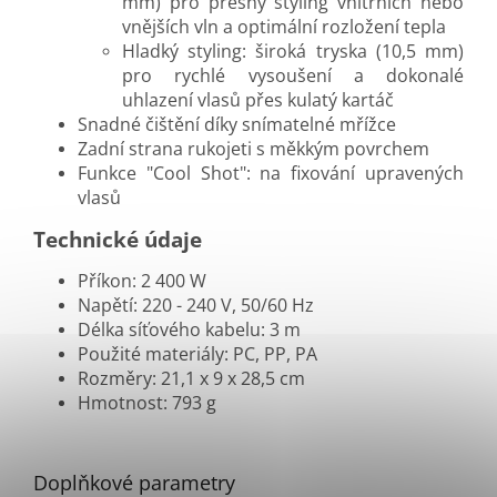
mm) pro přesný styling vnitřních nebo
vnějších vln a optimální rozložení tepla
Hladký styling: široká tryska (10,5 mm)
pro rychlé vysoušení a dokonalé
uhlazení vlasů přes kulatý kartáč
Snadné čištění díky snímatelné mřížce
Zadní strana rukojeti s měkkým povrchem
Funkce "Cool Shot": na fixování upravených
vlasů
Technické údaje
Příkon: 2 400 W
Napětí: 220 - 240 V, 50/60 Hz
Délka síťového kabelu: 3 m
Použité materiály: PC, PP, PA
Rozměry: 21,1 x 9 x 28,5 cm
Hmotnost: 793 g
Doplňkové parametry