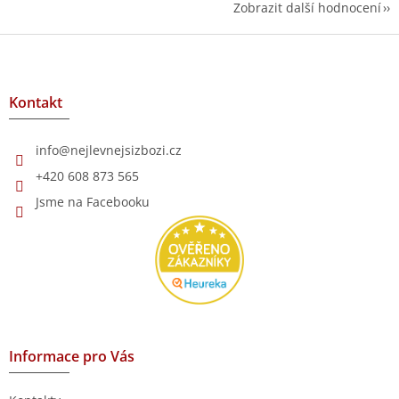
Zobrazit další hodnocení
Z
á
p
a
Kontakt
t
í
info
@
nejlevnejsizbozi.cz
+420 608 873 565
Jsme na Facebooku
Informace pro Vás