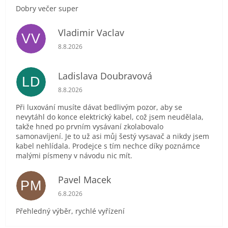
Dobry večer super
Vladimir Vaclav
VV
Hodnocení obchodu je 5 z 5 hvězdiček.
8.8.2026
Ladislava Doubravová
LD
Hodnocení obchodu je 2 z 5 hvězdiček.
8.8.2026
Při luxování musíte dávat bedlivým pozor, aby se
nevytáhl do konce elektrický kabel, což jsem neudělala,
takže hned po prvním vysávaní zkolabovalo
samonavíjení. Je to už asi můj šestý vysavač a nikdy jsem
kabel nehlídala. Prodejce s tím nechce díky poznámce
malými písmeny v návodu nic mít.
Pavel Macek
PM
Hodnocení obchodu je 5 z 5 hvězdiček.
6.8.2026
Přehledný výběr, rychlé vyřízení