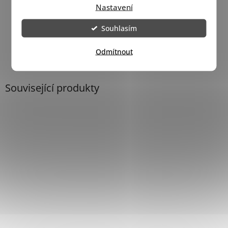
Záruka
:
2 roky
Nastavení
Hmotnost
:
0.6 kg
EAN
:
8591522204660
Souhlasím
Odmítnout
Související produkty