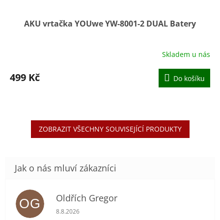
AKU vrtačka YOUwe YW-8001-2 DUAL Batery
Skladem u nás
Průměrné
hodnocení
produktu
499 Kč
Do košíku
je
5,0
z
5
hvězdiček.
ZOBRAZIT VŠECHNY SOUVISEJÍCÍ PRODUKTY
Oldřích Gregor
OG
Hodnocení obchodu je 5 z 5 hvězdiček.
8.8.2026