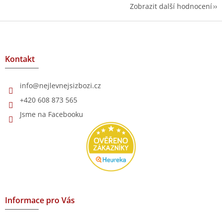
Zobrazit další hodnocení
Z
á
p
a
Kontakt
t
í
info
@
nejlevnejsizbozi.cz
+420 608 873 565
Jsme na Facebooku
Informace pro Vás