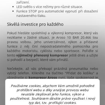
zařízení.
LED světlo s více režimy pro různé situace.
Funkce STOP pro automatické vypnutí při dosažení
nastaveného tlaku.
Skvělá investice pro každého
Pokud hledáte spolehlivý a výkonný kompresor, který vás
nezklame v žádné situaci, je Aroso 10 BAR 20.466 tou
pravou volbou. Jeho univerzálnost, výkon a přídavné
funkce z něj činí nepostradatelného pomocníka pro
každého motoristu, cyklistu nebo sportovce. Pořiďte si
tento
výjimečný přenosný kompresor
ještě dnes a užijte
si pohodlí a bezpečí, které vám přináší.
Nečekejte, až vás překvapí prázdná pneumatika nebo
vybitý telefon. Klikněte na tlačítko "Přidat do košíku" a
objednejte si
kompresor Aroso
nyní. Vaše spokojenost je
naší prioritou!
Používáme cookies, abychom Vám umožnili pohodlné
prohlížení webu a díky analýze provozu webu
Doplňkové parametry
neustále zlepšovali jeho funkce, výkon a
použitelnost. Souhlasem dáváte právo využívat i nový
Kategorie
:
Nejlevnější kompresory
typ dat, tzv. profilující cookies.