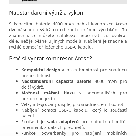
Nadstandardní výdrž a výkon
S kapacitou baterie 4000 mAh nabízí kompresor Aroso
dvojnásobnou výdrž oproti konkurenčním výrobkům. To
znamená, že můžete nafukovat nebo svítit až dvakrát
déle, než je běžné u jiných modelů. Nabíjení je snadné a
rychlé pomocí přiloženého USB-C kabelu.
Proč si vybrat kompresor Aroso?
Kompaktní design
a nízká hmotnost pro snadnou
přenositelnost.
Nadstandardní kapacita baterie
4000 mAh pro
delší výdrž.
Možnost měření tlaku
v pneumatikách pro
bezpečnou jízdu.
Velký integrovaný displej pro snadné čtení hodnot.
Nabíjení pomocí USB-C kabelu, který je součástí
balení.
Součástí je
sada adaptérů
pro nafouknutí míčů,
pneumatik a dalších předmětů.
Funkce powerbanky pro nabíjení mobilních