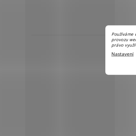
Používáme c
provozu web
právo využív
Nastavení