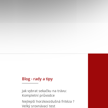
Blog - rady a tipy
Jak vybrat sekačku na trávu:
Kompletní průvodce
Nejlepší horzkovzdušná fritéza ?
Velký srovnávací test