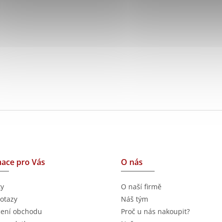
ace pro Vás
O nás
ty
O naší firmě
otazy
Náš tým
ení obchodu
Proč u nás nakoupit?