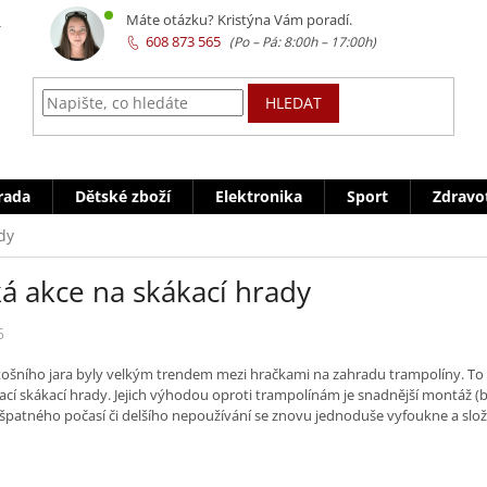
z
Máte otázku? Kristýna Vám poradí.
608 873 565
HLEDAT
rada
Dětské zboží
Elektronika
Sport
Zdravo
dy
á akce na skákací hrady
5
tošního jara byly velkým trendem mezi hračkami na zahradu trampolíny. To se
cí skákací hrady. Jejich výhodou oproti trampolínám je snadnější montáž 
špatného počasí či delšího nepoužívání se znovu jednoduše vyfoukne a složí