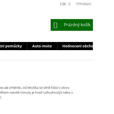
CZK
Přihlášení
NÁKUPNÍ
Prázdný košík
KOŠÍK
tní pomůcky
Auto-moto
Hodnocení obchodu
Zn
 ale změnilo, od letoška se silně hlásí o slovo
(během necelé minuty je hrad nafouknutý) nebo v
.