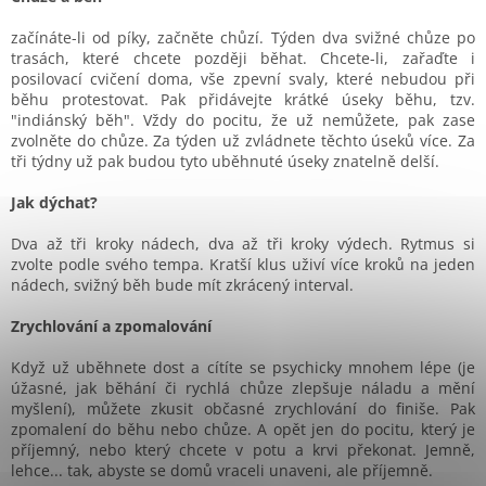
začínáte-li od píky, začněte chůzí. Týden dva svižné chůze po
trasách, které chcete později běhat. Chcete-li, zařaďte i
posilovací cvičení doma, vše zpevní svaly, které nebudou při
běhu protestovat. Pak přidávejte krátké úseky běhu, tzv.
"indiánský běh". Vždy do pocitu, že už nemůžete, pak zase
zvolněte do chůze. Za týden už zvládnete těchto úseků více. Za
tři týdny už pak budou tyto uběhnuté úseky znatelně delší.
Jak dýchat?
Dva až tři kroky nádech, dva až tři kroky výdech. Rytmus si
zvolte podle svého tempa. Kratší klus uživí více kroků na jeden
nádech, svižný běh bude mít zkrácený interval.
Zrychlování a zpomalování
Když už uběhnete dost a cítíte se psychicky mnohem lépe (je
úžasné, jak běhání či rychlá chůze zlepšuje náladu a mění
myšlení), můžete zkusit občasné zrychlování do finiše. Pak
zpomalení do běhu nebo chůze. A opět jen do pocitu, který je
příjemný, nebo který chcete v potu a krvi překonat. Jemně,
lehce... tak, abyste se domů vraceli unaveni, ale příjemně.