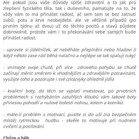
Ale pokud jsou vaše důvody spíše zdravotní a to jak pro
zlepšení fyzického těla, tak i duševního, pamatujte na to, že
vždy vám to má přinášet radost, ač sem tam se bez zatnutí
zubů, potu a krve neobejdete, ale ve většině případů (po
prvním týdnu až dvou) už do těchto pocitů a stavů půjdete
dobrovolně, protože vám i to překonávání sebe samých bude
přinášet radost.
- upravte si jídelníček, ať neběháte přeplněni nebo hladoví (i
když někdo zase rád běhá nalačno a nejlépe se tak spalují tuky)
- vnímejte svoje chutě, při více zdravého pohybu se chutě
začínají měnit směrem k vhodnějším a zdravějším potravinám,
využijte toho a pozorujte i své (zlo)zvyky ohledně jídla
- kvalitní boty, do těch se vyplatí investovat, po prvotních
problémech s rozhýbáním zatuhlých kloubů vám takové boty
přinesou pohodlí a nulové bolesti nohou, kolem a kotníků.
- máte-li problém s motivací, pusťte si do uší (na bezpečném
místě) rytmickou hudbu - skvěle to motivuje při nudném
cvičení a posilování.
Chůze a běh