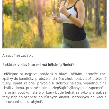
Alespoň ze začátku.
Pořádek v hlavě, co mi má běhání přinést?
Udělejme si nejprve pořádek v hlavě: běhám, protože chci
zpátky do kondičky, protože chci něco zhubnout, zlepšit tělesné
tvary, spálit kalorie, přivodit si dobrou náladu, vypadnout na
chvíli z domu, pro své stále se zlepšující výkony (pak zapomeňte
na první poučku, jste typ, který bude běhat za výkony a pak se
tedy naplno vrhněte do různých analýz, běžeckých aplikací a
porovnání se s druhými).