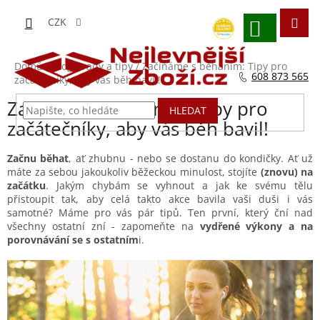
Přejít
na
CZK
obsah
NÁKUPNÍ
KOŠÍK
Domů
/
Blog - rady a tipy
/
Začínáme s běháním: Tipy pro
608 873 565
začátečníky, aby vás běh bavil!
Začínáme s běháním: Tipy pro
HLEDAT
začátečníky, aby vás běh bavil!
Začnu běhat
, ať zhubnu - nebo se dostanu do kondičky. Ať už
máte za sebou jakoukoliv běžeckou minulost, stojíte
(znovu) na
začátku
. Jakým chybám se vyhnout a jak ke svému tělu
přistoupit tak, aby celá takto akce bavila vaši duši i vás
samotné? Máme pro vás pár tipů. Ten první, který ční nad
všechny ostatní zní - zapomeňte na
vydřené výkony a na
porovnávání se s ostatním
i.