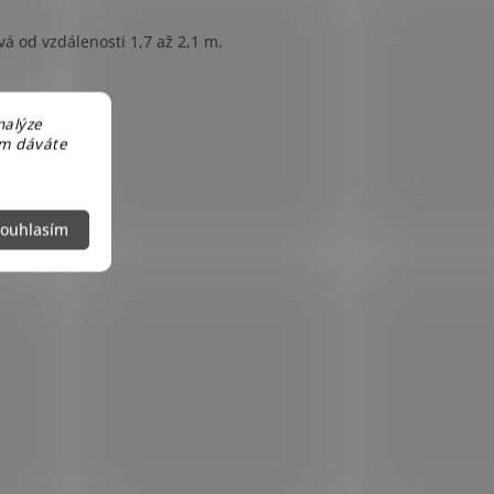
vá od vzdálenosti 1,7 až 2,1 m.
nalýze
em dáváte
ouhlasím