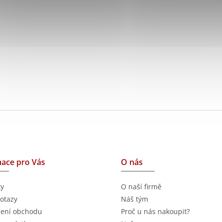
ace pro Vás
O nás
ty
O naší firmě
otazy
Náš tým
ení obchodu
Proč u nás nakoupit?