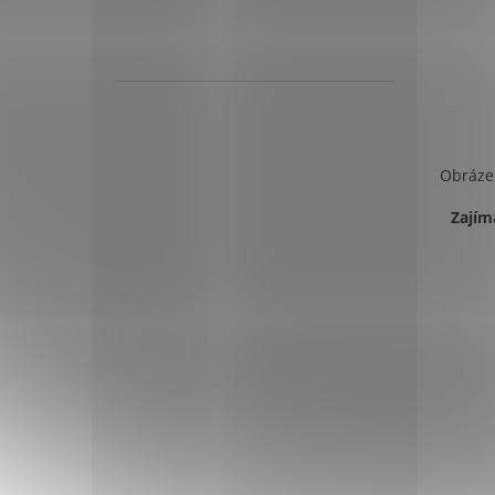
Obráze
Zajím