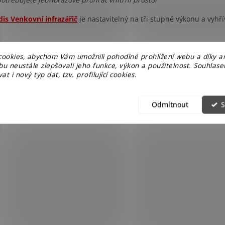
is Venkovní infrazářič
je nastavitelný na tři stupně výkonu a vyhří
ookies, abychom Vám umožnili pohodlné prohlížení webu a díky a
u neustále zlepšovali jeho funkce, výkon a použitelnost. Souhlas
at i nový typ dat, tzv. profilující cookies.
Odmítnout
S