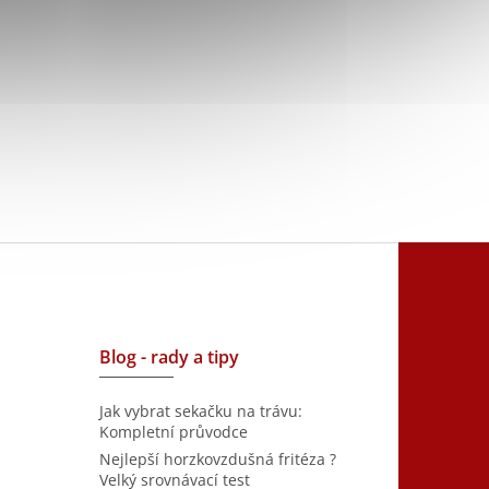
Blog - rady a tipy
Jak vybrat sekačku na trávu:
Kompletní průvodce
Nejlepší horzkovzdušná fritéza ?
Velký srovnávací test