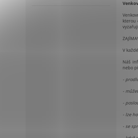
Venkovn
Venkovn
kterou 
vyzařuj
ZAJÍMA
V každé
Náš inf
nebo př
- prodl
- můžet
- poslo
- lze h
- se sp
- když 