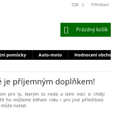
CZK
Přihlášení
NÁKUPNÍ
Prázdný košík
KOŠÍK
tní pomůcky
Auto-moto
Hodnocení obchodu
Zn
ně je příjemným doplňkem!
em pro ty, kterým to nedá a letní noci si chtějí
ít ho můžeme během roku i pro jiné příležitosti.
ě může nastat.