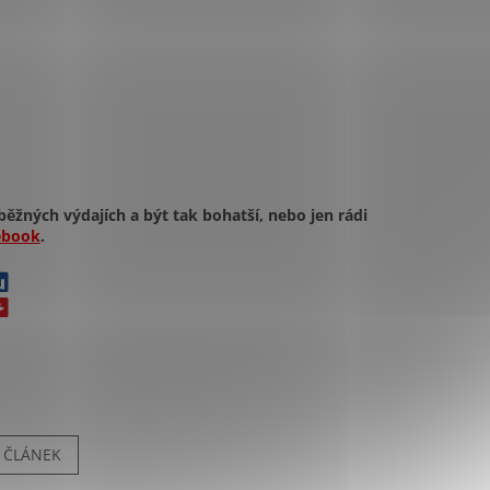
běžných výdajích a být tak bohatší, nebo jen rádi
ebook
.
Í ČLÁNEK