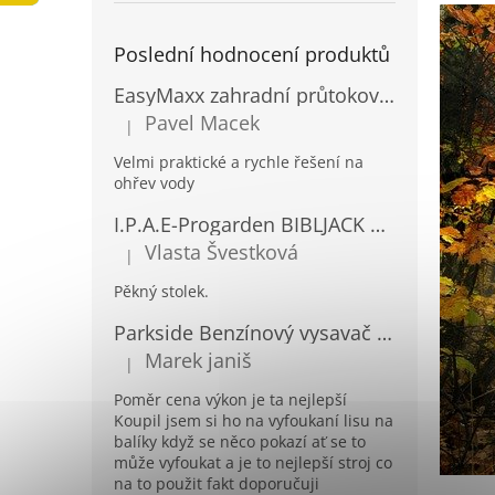
a
n
Poslední hodnocení produktů
e
l
EasyMaxx zahradní průtokový ohřívač vody 04900
Pavel Macek
|
Hodnocení produktu je 5 z 5 hvězdiček.
Velmi praktické a rychle řešení na
ohřev vody
I.P.A.E-Progarden BIBLJACK Zahradní plastový stůl JACK RATAN antracitový
Vlasta Švestková
|
Hodnocení produktu je 5 z 5 hvězdiček.
Pěkný stolek.
Parkside Benzínový vysavač a foukač listí PBLS 26 B2
Marek janiš
|
Hodnocení produktu je 5 z 5 hvězdiček.
Poměr cena výkon je ta nejlepší
Koupil jsem si ho na vyfoukaní lisu na
balíky když se něco pokazí ať se to
může vyfoukat a je to nejlepší stroj co
na to použit fakt doporučuji