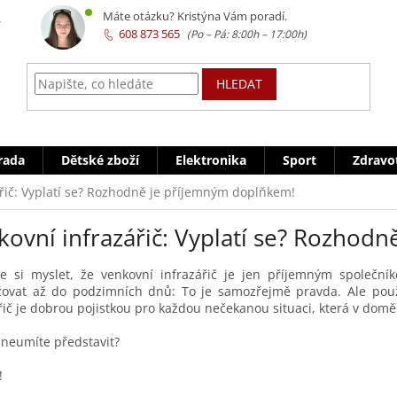
z
Máte otázku? Kristýna Vám poradí.
608 873 565
HLEDAT
rada
Dětské zboží
Elektronika
Sport
Zdravo
řič: Vyplatí se? Rozhodně je příjemným doplňkem!
kovní infrazářič: Vyplatí se? Rozhod
 si myslet, že venkovní infrazářič je jen příjemným společník
žovat až do podzimních dnů: To je samozřejmě pravda. Ale použ
řič je dobrou pojistkou pro každou nečekanou situaci, která v dom
e neumíte představit?
!