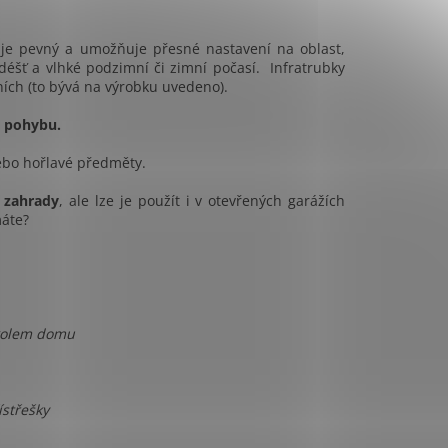
rý je pevný a umožňuje přesné nastavení na oblast,
déšť a vlhké podzimní či zimní počasí. Infratrubky
pních (to bývá na výrobku uvedeno).
m pohybu.
nebo hořlavé předměty.
, zahrady
, ale lze je použít i v otevřených garážích
máte?
u kolem domu
střešky