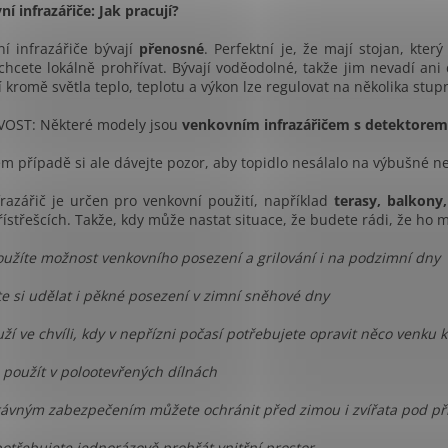
í infrazářiče: Jak pracují?
í infrazářiče bývají
přenosné
. Perfektní je, že mají stojan, kte
chcete lokálně prohřívat.
Bývají voděodolné, takže jim nevadí ani 
í kromě světla teplo, teplotu a výkon lze regulovat na několika stu
VOST: Některé modely jsou
venkovním infrazářičem s detektore
m případě si ale dávejte pozor, aby topidlo nesálalo na výbušné 
razářič je určen pro venkovní použití, například
terasy, balkony
ístřešcích. Takže, kdy může nastat situace, že budete rádi, že ho 
oužíte možnost venkovního posezení a grilování i na podzimní dny
e si udělat i pěkné posezení v zimní sněhové dny
uží ve chvíli, kdy v nepřízni počasí potřebujete opravit něco venk
o použít v polootevřených dílnách
rávným zabezpečením můžete ochránit před zimou i zvířata pod pří
potřebujete jednorázově prohřát vnitřní prostor