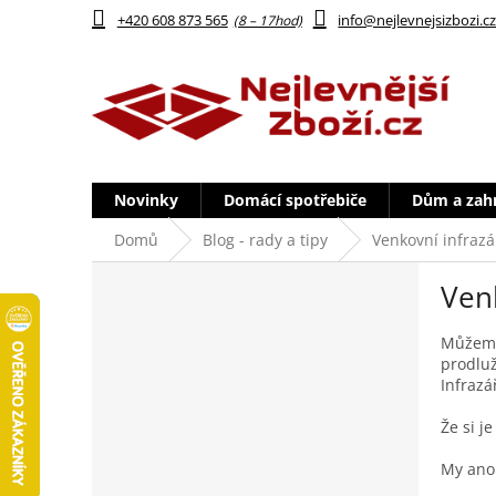
Přejít
+420 608 873 565
info@nejlevnejsizbozi.c
na
obsah
Novinky
Domácí spotřebiče
Dům a zah
Domů
Blog - rady a tipy
Venkovní infrazá
P
Ven
o
s
t
Můžeme
prodlu
r
Infrazá
a
n
Že si j
n
í
My ano
p