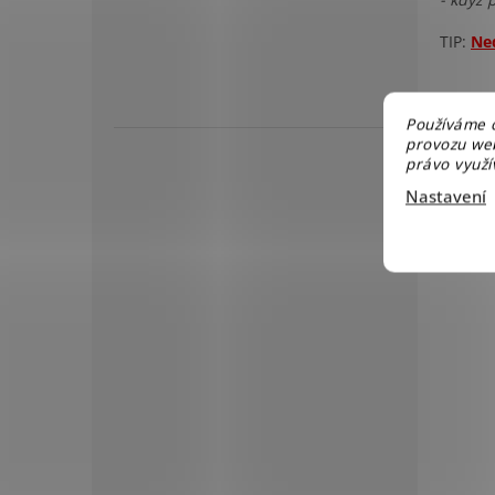
TIP:
Ned
Používáme c
provozu web
právo využív
Nastavení