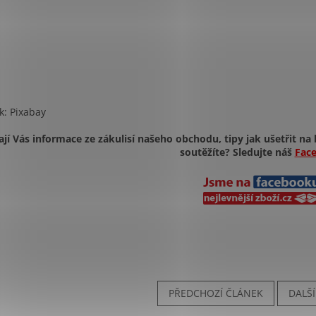
k: Pixabay
ají Vás informace ze zákulisí našeho obchodu, tipy jak ušetřit na 
soutěžíte? Sledujte náš
Fac
PŘEDCHOZÍ ČLÁNEK
DALŠ