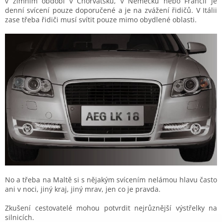
v zimním období v Chorvatsku, v Německu nebo Francii je
denní svícení pouze doporučené a je na zvážení řidičů. V Itálii
zase třeba řidiči musí svítit pouze mimo obydlené oblasti.
No a třeba na Maltě si s nějakým svícením nelámou hlavu často
ani v noci, jiný kraj, jiný mrav, jen co je pravda.
Zkušení cestovatelé mohou potvrdit nejrůznější výstřelky na
silnicích.