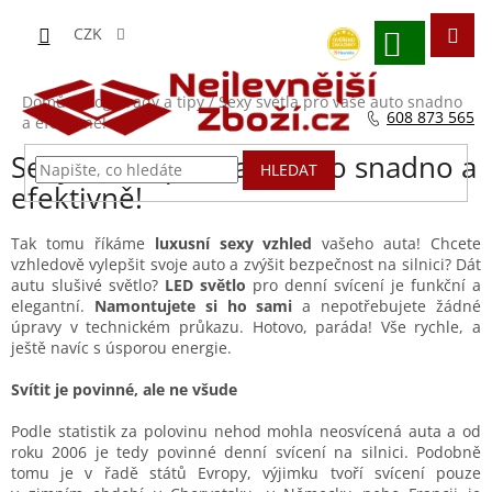
Přejít
na
CZK
obsah
NÁKUPNÍ
KOŠÍK
Domů
/
Blog - rady a tipy
/
Sexy světla pro vaše auto snadno
608 873 565
a efektivně!
Sexy světla pro vaše auto snadno a
HLEDAT
efektivně!
Tak tomu říkáme
luxusní sexy vzhled
vašeho auta! Chcete
vzhledově vylepšit svoje auto a zvýšit bezpečnost na silnici? Dát
autu slušivé světlo?
LED světlo
pro denní svícení je funkční a
elegantní.
Namontujete si ho sami
a nepotřebujete žádné
úpravy v technickém průkazu. Hotovo, paráda! Vše rychle, a
ještě navíc s úsporou energie.
Svítit je povinné, ale ne všude
Podle statistik za polovinu nehod mohla neosvícená auta a od
roku 2006 je tedy povinné denní svícení na silnici. Podobně
tomu je v řadě států Evropy, výjimku tvoří svícení pouze