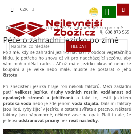
Přejít
na
CZK
obsah
NÁKUPNÍ
KOŠÍK
Domů
/
Blog - rady a tipy
/
Péče o zahradní jezírko po zimě
608 873 565
Péče o zahradní jezírko po zimě
HLEDAT
Po zimě, kdy se zahradní jezírko nachází v období vegetačního
klidu, je potřeba ho znovu oživit pro nadcházející sezónu, aby
vám mohlo dělat radost. Ať už máte jezírko okrasné nebo ke
koupání a je velké nebo malé, musíte se postarat o jeho
čistotu
.
Při znečištění jezírka hraje roli několik faktorů. Mezi základní
patří
velikost jezírka
,
druhy vodních rostlin
,
vzdálenost od
opadavých stromů a jehličnanů
a také to, jestli jezírkem
protéká voda
nebo je zde jenom
voda stojatá
. Dalšími faktory
jsou lidé, ryby žijící v jezírku a ostatní zvířata a ptactvo. Některé
faktory jsou nápomocné, některé zase na opak. Platí tu ale, že
je lepší
odstraňovat příčiny
než
řešit následky
.