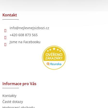
á
p
a
Kontakt
t
í
info
@
nejlevnejsizbozi.cz
+420 608 873 565
Jsme na Facebooku
Informace pro Vás
Kontakty
Časté dotazy
Hodnocení obchodu