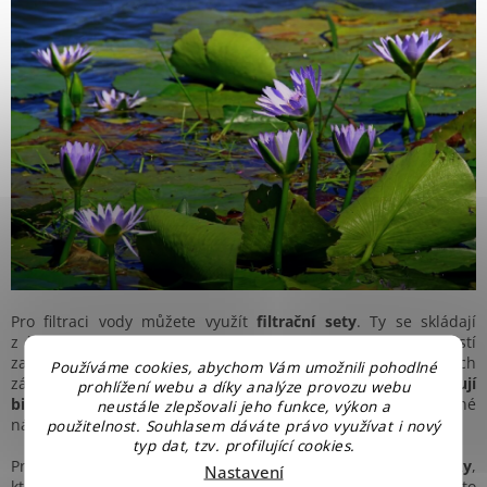
Pro filtraci vody můžete využít
filtrační sety
. Ty se skládají
z čerpadla, biologického filtru a UV sterilizéru. Filtrace zajistí
zachycení hrubých nečistot a zbaví vodu choroboplodných
Používáme cookies, abychom Vám umožnili pohodlné
zárodků, řas a kalu. Zároveň biologické filtry
nenarušují
prohlížení webu a díky analýze provozu webu
biologickou rovnováhu
, protože odstraňují jenom nechtěné
neustále zlepšovali jeho funkce, výkon a
nájemníky. Filtraci se určitě vyplatí použít u
menších jezírek
.
použitelnost. Souhlasem dáváte právo využívat i nový
typ dat, tzv. profilující cookies.
Pro čištění vody v jezírku
nepoužívejte chemické prostředky
,
Nastavení
které se používají pro čištění vody v bazénu. Znamenalo by to