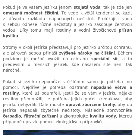
Pokud je ve vašem jezírku jenom
stojatá voda
, tak je zde jen
omezená možnost čištění
. To vede k větší tendenci se kazit
z důvodu rozkladu napadaných nečistot. Protékající voda
s sebou odnese různé nečistoty a jezírko zásobuje čerstvou
vodou. Díky tomu mají rostliny a vodní živočichové
přísun
kyslíku
.
Stromy v okolí jezírka představují pro jezírko určitou ochranu,
ale zároveň sebou přináší
zvýšené nároky na čištění
. Během
podzimu je možné využít na ochranu
speciální sít
, a to
především u menších jezírek, kde nasazení sítě není tak
náročné.
Pokud si jezírko nepomůže s čištěním samo, je potřeba mu
pomoci. Nejdříve je potřeba odstranit
napadané větve a
rostliny
, které už odumřeli. Jestli že se vám v jezírku nějaké
rostliny přemnožili, je potřeba jejich počet zredukovat, aby
jezírko nehyzdili. Dále musíte
opravit zborcené břehy
, aby do
jezírka nepadali zbytečné nečistoty. Následně zprovozněte
čerpadlo
,
filtrační zařízení
a zkontrolujte
kvalitu vody
, kterou
případně upravte pomocí ekologických přípravků.