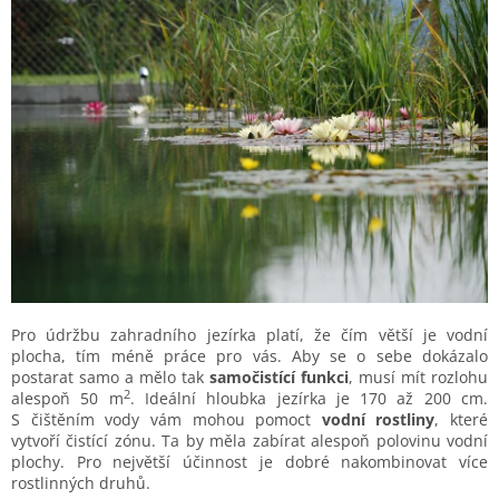
Pro údržbu zahradního jezírka platí, že čím větší je vodní
plocha, tím méně práce pro vás. Aby se o sebe dokázalo
postarat samo a mělo tak
samočistící funkci
, musí mít rozlohu
2
alespoň 50 m
. Ideální hloubka jezírka je 170 až 200 cm.
S čištěním vody vám mohou pomoct
vodní rostliny
, které
vytvoří čistící zónu. Ta by měla zabírat alespoň polovinu vodní
plochy. Pro největší účinnost je dobré nakombinovat více
rostlinných druhů.