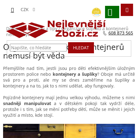
Přejít
na
CZK
obsah
NÁKUPNÍ
KOŠÍK
Domů
/
Blog - rady a tipy
/
Organizace šuplíků a kontejnerů
608 873 565
nemusí být věda
Organizace šuplíků a kontejnerů
HLEDAT
nemusí být věda
Přemýšlíte nad tím, jestli jsou pro děti efektivnějším úložným
prostorem police nebo
kontejnery a šuplíky
? Oboje má určitě
svá pro a proti, ale my se dnes zaměříme na šuplíky a
kontejnery a na to, jak to s nimi udělat, aby fungovaly.
Pojízdné kontejnery mají jednu velkou výhodu, můžeme s nimi
snadněji manipulovat
a v dětském pokoji tak vydrží déle,
protože i s tím, jak se mění potřeby dětí, může se měnit i jejich
využití a místo, kde stojí.