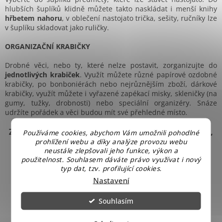
hlubších šuplíků klidně můžete takto naskládat i menší knihy
hřbetem nahoru
, v oblečení nastojato trička, sešity, ručníky lze
v šuplíku skladovat jako ruličky.
ORGANIZAČNÍ KRABIČKY
Drobné věci, nebo ty, které nelze postavit, zorganizujte do
jednotlivých krabiček
. Využít můžete různé papírové ozdobné
krabičky, po bonboniérách nebo nejrůznějším zboží, dárkové
krabičky, využít můžete i vyřazené zapékací misky, skleničky (na
gumy, tužky, drobnosti) nebo speciální organizéry. Snáze
udržíte pořádek a věci budou mít své přehledné místo.
Z
ajímají Vás informace ze zákulisí našeho obchodu,
Používáme cookies, abychom Vám umožnili pohodlné
prohlížení webu a díky analýze provozu webu
tipy jak ušetřit na běžných výdajích a být tak
neustále zlepšovali jeho funkce, výkon a
bohatší, nebo jen rádi soutěžíte? Sledujte náš
použitelnost. Souhlasem dáváte právo využívat i nový
Facebook.
typ dat, tzv. profilující cookies.
Nastavení
Souhlasím