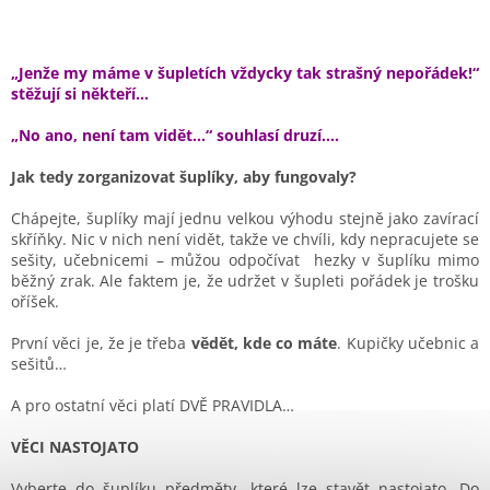
„Jenže my máme v šupletích vždycky tak strašný nepořádek!“
stěžují si někteří…
„No ano, není tam vidět…“ souhlasí druzí….
Jak tedy zorganizovat šuplíky, aby fungovaly?
Chápejte, šuplíky mají jednu velkou výhodu stejně jako zavírací
skříňky. Nic v nich není vidět, takže ve chvíli, kdy nepracujete se
sešity, učebnicemi – můžou odpočívat hezky v šuplíku mimo
běžný zrak. Ale faktem je, že udržet v šupleti pořádek je trošku
oříšek.
První věci je, že je třeba
vědět, kde co máte
. Kupičky učebnic a
sešitů…
A pro ostatní věci platí DVĚ PRAVIDLA…
VĚCI NASTOJATO
Vyberte do šuplíku předměty, které lze stavět nastojato. Do