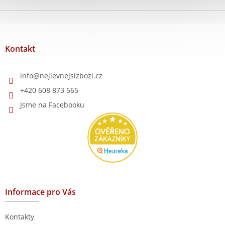
Z
á
p
a
Kontakt
t
í
info
@
nejlevnejsizbozi.cz
+420 608 873 565
Jsme na Facebooku
Informace pro Vás
Kontakty