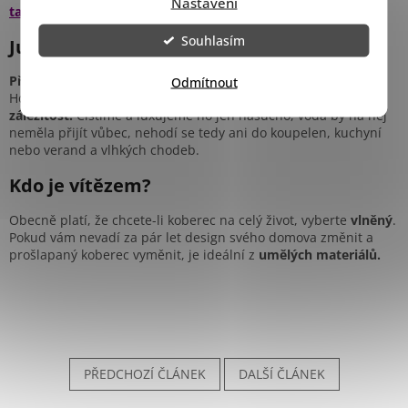
Nastavení
takovém případě
nejlépe čistit koberce.
Souhlasím
Jutové koberce
Přírodní materiál
je velmi impozantní, ale nepříliš praktický.
Odmítnout
Hodí se tam, kde na něj často nechodíme, spíše jako
zdobná
záležitost.
Čistíme a luxujeme ho jen nasucho, voda by na něj
neměla přijít vůbec, nehodí se tedy ani do koupelen, kuchyní
nebo verand a vlhkých chodeb.
Kdo je vítězem?
Obecně platí, že chcete-li koberec na celý život, vyberte
vlněný
.
Pokud vám nevadí za pár let design svého domova změnit a
prošlapaný koberec vyměnit, je ideální z
umělých materiálů.
PŘEDCHOZÍ ČLÁNEK
DALŠÍ ČLÁNEK