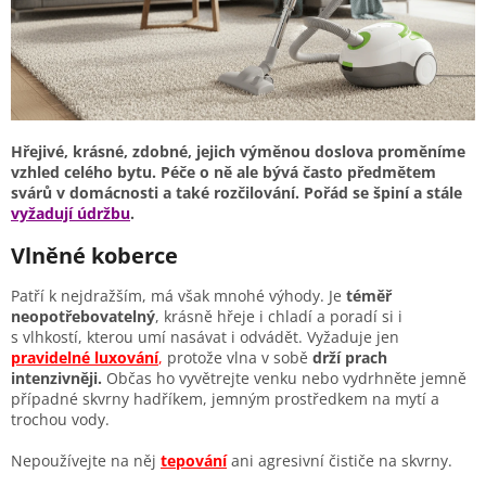
Hřejivé, krásné, zdobné, jejich výměnou doslova proměníme
vzhled celého bytu. Péče o ně ale bývá často předmětem
svárů v domácnosti a také rozčilování. Pořád se špiní a stále
vyžadují údržbu
.
Vlněné koberce
Patří k nejdražším, má však mnohé výhody. Je
téměř
neopotřebovatelný
, krásně hřeje i chladí a poradí si i
s vlhkostí, kterou umí nasávat i odvádět. Vyžaduje jen
pravidelné luxování
,
protože vlna v sobě
drží prach
intenzivněji.
Občas ho vyvětrejte venku nebo vydrhněte jemně
případné skvrny hadříkem, jemným prostředkem na mytí a
trochou vody.
Nepoužívejte na něj
tepování
ani agresivní čističe na skvrny.