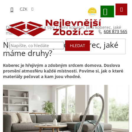
Přejít
na
CZK
obsah
NÁKUPNÍ
KOŠÍK
Domů
/
Blog - rady a tipy
/
Není koberec jako koberec, jaké
608 873 565
máme druhy?
Není koberec jako koberec, jaké
HLEDAT
máme druhy?
Koberec je hřejivým a zdobným srdcem domova. Doslova
promění atmosféru každé místnosti. Povíme si, jak o které
materiály pečovat a kam jsou vhodné.